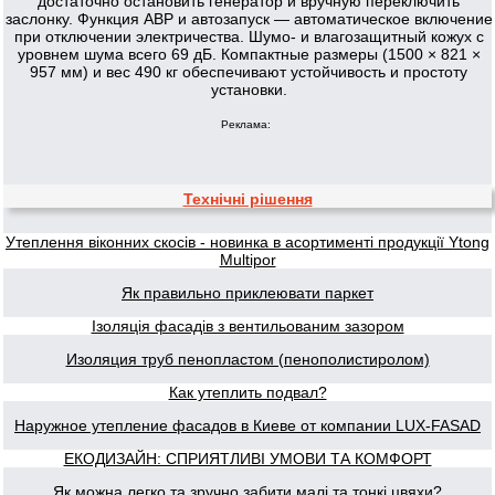
достаточно остановить генератор и вручную переключить
заслонку. Функция АВР и автозапуск — автоматическое включение
при отключении электричества. Шумо- и влагозащитный кожух с
уровнем шума всего 69 дБ. Компактные размеры (1500 × 821 ×
957 мм) и вес 490 кг обеспечивают устойчивость и простоту
установки.
Реклама:
Технічні рішення
Утеплення віконних скосів - новинка в асортименті продукції Ytong
Multipor
Як правильно приклеювати паркет
Ізоляція фасадів з вентильованим зазором
Изоляция труб пенопластом (пенополистиролом)
Как утеплить подвал?
Наружное утепление фасадов в Киеве от компании LUX-FASAD
ЕКОДИЗАЙН: СПРИЯТЛИВІ УМОВИ ТА КОМФОРТ
Як можна легко та зручно забити малі та тонкі цвяхи?