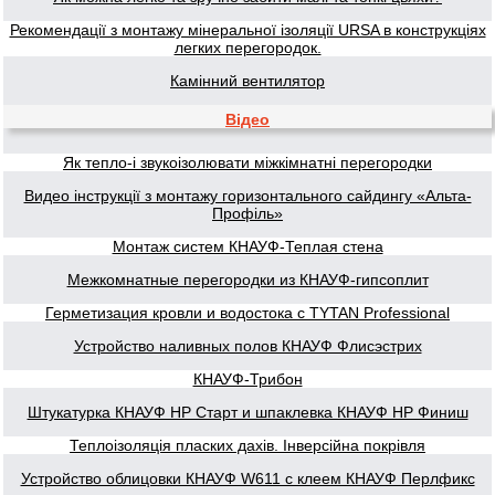
Рекомендації з монтажу мінеральної ізоляції URSA в конструкціях
легких перегородок.
Камінний вентилятор
Відео
Як тепло-і звукоізолювати міжкімнатні перегородки
Видео інструкції з монтажу горизонтального сайдингу «Альта-
Профіль»
Монтаж систем КНАУФ-Теплая стена
Межкомнатные перегородки из КНАУФ-гипсоплит
Герметизация кровли и водостока с TYTAN Professional
Устройство наливных полов КНАУФ Флисэстрих
КНАУФ-Трибон
Штукатурка КНАУФ НР Старт и шпаклевка КНАУФ НР Финиш
Теплоізоляція пласких дахів. Інверсійна покрівля
Устройство облицовки КНАУФ W611 с клеем КНАУФ Перлфикс