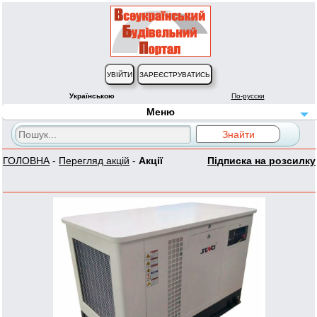
Українською
По-русски
Меню
ГОЛОВНА
-
Перегляд акцій
-
Акції
Підписка на розсилку