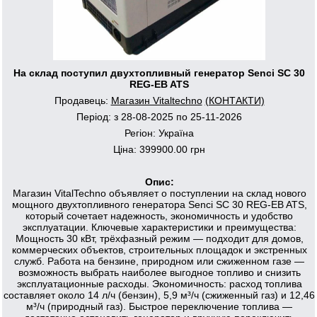
На склад поступил двухтопливный генератор Senci SC 30
REG-EB ATS
Продавець:
Магазин Vitaltechno
(КОНТАКТИ)
Період: з 28-08-2025 по 25-11-2026
Регіон: Україна
Ціна: 399900.00 грн
Опис:
Магазин VitalTechno объявляет о поступлении на склад нового
мощного двухтопливного генератора Senci SC 30 REG-EB ATS,
который сочетает надежность, экономичность и удобство
эксплуатации. Ключевые характеристики и преимущества:
Мощность 30 кВт, трёхфазный режим — подходит для домов,
коммерческих объектов, строительных площадок и экстренных
служб. Работа на бензине, природном или сжиженном газе —
возможность выбрать наиболее выгодное топливо и снизить
эксплуатационные расходы. Экономичность: расход топлива
составляет около 14 л/ч (бензин), 5,9 м³/ч (сжиженный газ) и 12,46
м³/ч (природный газ). Быстрое переключение топлива —