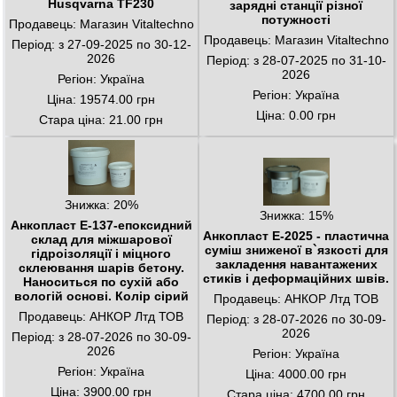
Husqvarna TF230
зарядні станції різної
потужності
Продавець: Магазин Vitaltechno
Продавець: Магазин Vitaltechno
Період: з 27-09-2025 по 30-12-
2026
Період: з 28-07-2025 по 31-10-
2026
Регіон: Україна
Регіон: Україна
Ціна: 19574.00 грн
Ціна: 0.00 грн
Стара ціна: 21.00 грн
Знижка: 20%
Знижка: 15%
Анкопласт Е-137-епоксидний
Анкопласт Е-2025 - пластична
склад для міжшарової
суміш зниженої в`язкості для
гідроізоляції і міцного
закладення навантажених
склеювання шарів бетону.
стиків і деформаційних швів.
Наноситься по сухій або
вологій основі. Колір сірий
Продавець: АНКОР Лтд ТОВ
Продавець: АНКОР Лтд ТОВ
Період: з 28-07-2026 по 30-09-
2026
Період: з 28-07-2026 по 30-09-
2026
Регіон: Україна
Регіон: Україна
Ціна: 4000.00 грн
Ціна: 3900.00 грн
Стара ціна: 4700.00 грн