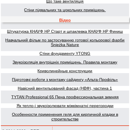
Що таке вентиляція
Стіни підвальних та цокольних приміщень.
Відео
Штукатурка КНАУФ НР Старт и шпаклевка КНАУФ НР Финиш
Навчальний фільм по застосуванню готової кольорової фарби
Śnieżka Nature
Стіни фундаменту YTONG
Звукоізоляція внутрішніх приміщень. Правила монтажу
Криволинейные конструкции
Підготовчі роботи з монтажу сайдингу «Альта-Профіль»
Навісний вентильований фасад (НВФ), частина 1
TYTAN Professional 65 Пена профессиональная зимняя
Як тепло-і звукоізолювати міжкімнатні перегородки
Особенности применения геля для кирпичной кладки в
строительстве