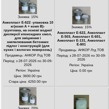
Знижка: 15%
Анкопласт Е-622 -упаковка 10
кг(комп А + комп В)-
Знижка: 15%
грунтовка, на основі водної
Анкопласт Е-622, Анкопласт
дисперсії епоксидних смол,
Е-503, Анкопласт Е-601,
для зміцнення і
Анкопласт Е-131, Анкопласт
знепилювання бетонних
Е-801
підлог і конструкцій (для
сухих і вологих поверхонь)
Продавець: АНКОР Лтд ТОВ
Продавець: АНКОР Лтд ТОВ
Період: з 28-07-2026 по 30-09-
2026
Період: з 28-07-2026 по 30-09-
2026
Регіон: Україна
Регіон: Україна
Ціна: 0.00 грн
Ціна: 3600.00 грн
Стара ціна: 4250.00 грн
Знижка: 20%