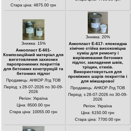
Стара ціна: 4875.00 грн
Знижка: 20%
Знижка: 15%
Анкопласт Е-617- епоксидна
хімічно стійка високоміцна
Анкопласт Е-601-
суміш для ремонту і
Композиційний матеріал для
вирівнювання бетонних
виготовлення захисних
підлог, закладення швів,
паропроникних покриттів
тріщин, стиків.
для бетонних конструкцій та
Використовується для
бетонних підлог
проміжних шарів покриттів і
Продавець: АНКОР Лтд ТОВ
для міжшарової
Період: з 28-07-2026 по 30-09-
Продавець: АНКОР Лтд ТОВ
2026
Період: з 28-07-2026 по 30-09-
Регіон: Україна
2026
Ціна: 8500.00 грн
Регіон: Україна
Стара ціна: 10055.00 грн
Ціна: 6150.00 грн
Стара ціна: 7700.00 грн