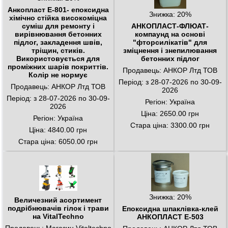
Анкопласт Е-801- епоксидна
Знижка: 20%
хімічно стійка високоміцна
суміш для ремонту і
АНКОПЛАСТ-ФЛЮАТ-
вирівнювання бетонних
компаунд на основі
підлог, закладення швів,
"фторсилікатів" для
тріщин, стиків.
зміцнення і знепилювання
Використовується для
бетонних підлог
проміжних шарів покриттів.
Продавець: АНКОР Лтд ТОВ
Колір не нормує
Період: з 28-07-2026 по 30-09-
Продавець: АНКОР Лтд ТОВ
2026
Період: з 28-07-2026 по 30-09-
Регіон: Україна
2026
Ціна: 2650.00 грн
Регіон: Україна
Стара ціна: 3300.00 грн
Ціна: 4840.00 грн
Стара ціна: 6050.00 грн
Знижка: 20%
Величезний асортимент
подрібнювачів гілок і трави
Епоксидна шпаклівка-клей
на VitalTechno
АНКОПЛАСТ Е-503