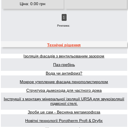
Ціна: 0.00 грн
1
Реклама:
Технічні рішення
Ізоляція фасадів з вентильованим зазором
Паз-гребінь
Вода чи антифриз?
Мокрое утепление фасада пенополистиролом
Структура дымохода для частного дома
Інструкції з монтажу мінеральної ізоляції URSA для звукоізоляції
підвісної стелі.
Зроби це сам - Весняна метаморфоза
Новітні технології Porotherm Profi & Dryfix