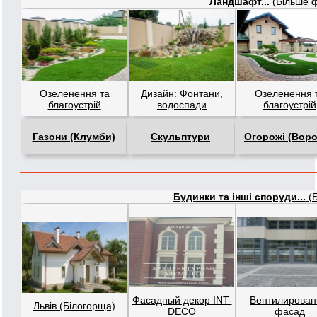
Ландшафт...
(Більше ф
Озеленення та
Дизайн: Фонтани,
Озеленення 
благоустрій
водоспади
благоустрій
Газони (Клумби)
Скульптури
Огорожі (Воро
Будинки та інші споруди...
(Б
Фасадный декор INT-
Вентилирова
Львів (Білогорща)
DECO
фасад