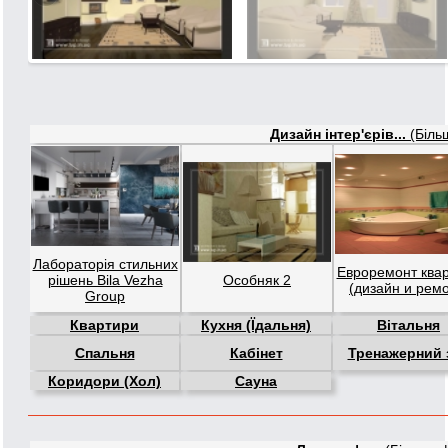
Дизайн інтер'єрів...
(Біль
Лабораторія стильних
Евроремонт ква
рішень Bila Vezha
Особняк 2
(дизайн и ремо
Group
Квартири
Кухня (Їдальня)
Вітальня
Спальня
Кабінет
Тренажерний 
Коридори (Хол)
Сауна