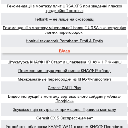
Рекомендації з монтажу плит URSA XPS при зведенні пласкої
традиційної покрівлі
Teflon® – не лише на сковорідці
Рекомендації з монтажу мінеральної ізоляції URSA в конструкціях
легких перегородок.
Новітні технології Porotherm Profi & Dryfix
Відео
Штукатурка КНАУФ НР Старт и шпаклевка КНАУФ НР Финиш
Применение штукатурной смеси КНАУФ Ротбанд
Межкомнатные перегородки из КНАУФ-гипсоплит
Ceresit CM11 Plus
Видео інструкциї з монтажу вертикального сайдингу «Альта-
Профіль»
Звукоізоляція внутрішніх приміщень. Правила монтажу
Ceresit CX 5 Экспресс-цемент
Устройство облицовки КНАУФ W611 с клеем КНАУФ Перлфикс