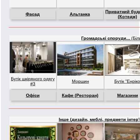
Приватний буд
Фасад
Альтанка
(Котедж)
Громадські споруди...
(Біл
Бутік шкіряного одягу
Моршин
Бутік "Енріко
#3
Офіси
Кафе (Ресторан)
Магазини
Інше (дизайн, меблі, предмети інтер'є