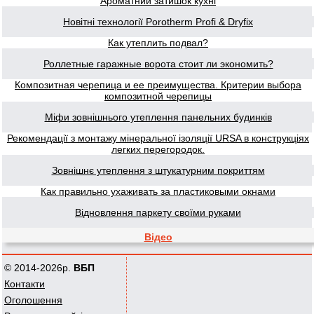
Ароматний затишок кухні
Новітні технології Porotherm Profi & Dryfix
Как утеплить подвал?
Роллетные гаражные ворота стоит ли экономить?
Композитная черепица и ее преимущества. Критерии выбора
композитной черепицы
Міфи зовнішнього утеплення панельних будинків
Рекомендації з монтажу мінеральної ізоляції URSA в конструкціях
легких перегородок.
Зовнішнє утеплення з штукатурним покриттям
Как правильно ухаживать за пластиковыми окнами
Відновлення паркету своїми руками
Відео
© 2014-2026р.
ВБП
Контакти
Оголошення