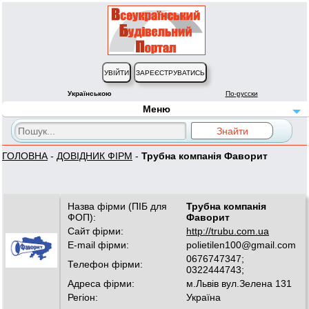
Українською
По-русски
Меню
ГОЛОВНА
-
ДОВІДНИК ФІРМ
-
Трубна компанія Фаворит
Назва фірми (ПІБ для
Трубна компанія
ФОП):
Фаворит
Сайт фірми:
http://trubu.com.ua
E-mail фірми:
polietilen100@gmail.com
0676747347;
Телефон фірми:
0322444743;
Адреса фірми:
м.Львів вул.Зелена 131
Регіон:
Україна