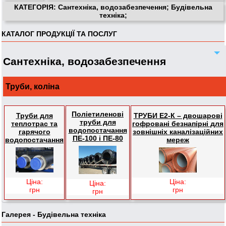
КАТЕГОРІЯ: Сантехніка, водозабезпечення; Будівельна
техніка;
КАТАЛОГ ПРОДУКЦІЇ ТА ПОСЛУГ
Сантехніка, водозабезпечення
Труби, коліна
Поліетиленові
Труби для
ТРУБИ Е2-К – двошарові
труби для
теплотрас та
гофровані безнапірні для
водопостачання
гарячого
зовнішніх каналізаційних
ПЕ-100 і ПЕ-80
водопостачання
мереж
Ціна:
Ціна:
Ціна:
грн
грн
грн
Галерея - Будівельна техніка