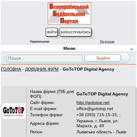
Українською
По-русски
Меню
ГОЛОВНА
-
ДОВІДНИК ФІРМ
-
GoToTOP Digital Agency
Назва фірми (ПІБ для
GoToTOP Digital Agency
ФОП):
Сайт фірми:
http://gototop.net
E-mail фірми:
office@gototop.net
Телефон фірми:
+38 (093) 715-15-15; ;
Украина, г. Львов, ул.
Адреса фірми:
Марата, д. 49
Регіон:
Львівська область - Львів