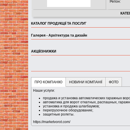
Регіон:
КАТЕГ
КАТАЛОГ ПРОДУКЦІЇ ТА ПОСЛУГ
Галерея - Архітектура та дизайн
АКЦІЇ/ЗНИЖКИ
ПРО КОМПАНІЮ
НОВИНИ КОМПАНІЇ
ФОТО
Наши услуги:
продажа и установка автоматических гаражных вор
автоматика для ворот откатных, распашных, гаражн
установка и продажа шлагбаумов;
перегрузочное оборудование;
защитные ролеты.
https://marketvorot.com/