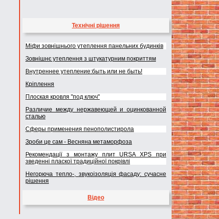
Технічні рішення
Міфи зовнішнього утеплення панельних будинків
Зовнішнє утеплення з штукатурним покриттям
Внутреннее утепление:быть или не быть!
Кріплення
Плоская кровля "под ключ"
Различие между нержавеющей и оцинкованной
сталью
Сферы применения пенополистирола
Зроби це сам - Весняна метаморфоза
Рекомендації з монтажу плит URSA XPS при
зведенні пласкої традиційної покрівлі
Негорюча тепло-, звукоізоляція фасаду: сучасне
рішення
Відео