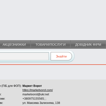
АКЦІЇ/ЗНИЖКИ
ТОВАРИ/ПОСЛУГИ
ДОВІДНИК ФІРМ
 (ПІБ для ФОП):
Маркет Ворот
https://marketvorot.com/
и:
marketvorot@ukr.net
рми:
+380975155565; ;
ми:
ул. Максима Зализняка, 138