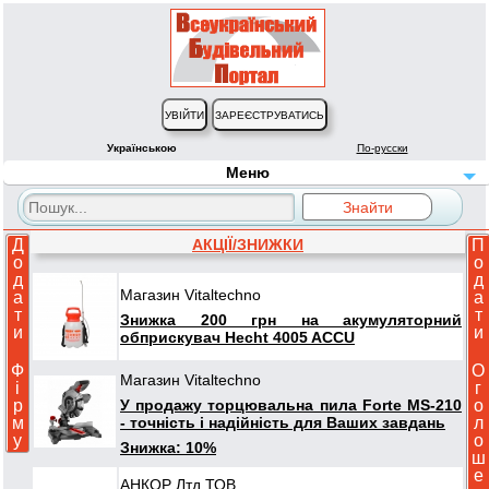
Українською
По-русски
Меню
Д
АКЦІЇ/ЗНИЖКИ
П
о
о
д
д
Магазин Vitaltechno
а
а
т
т
Знижка 200 грн на акумуляторний
и
и
обприскувач Hecht 4005 ACCU
Ф
О
Магазин Vitaltechno
і
г
У продажу торцювальна пила Forte MS-210
р
о
- точність і надійність для Ваших завдань
м
л
у
о
Знижка: 10%
ш
е
АНКОР Лтд ТОВ