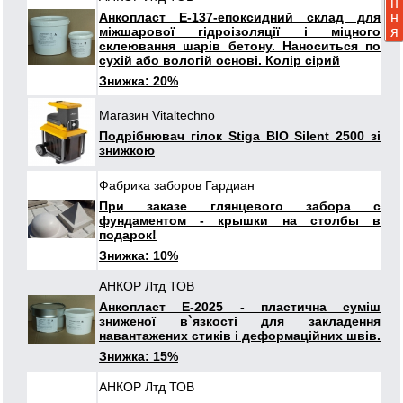
н
Анкопласт Е-137-епоксидний склад для
н
міжшарової гідроізоляції і міцного
я
склеювання шарів бетону. Наноситься по
сухій або вологій основі. Колір сірий
Знижка: 20%
Магазин Vitaltechno
Подрібнювач гілок Stiga BIO Silent 2500 зі
знижкою
Фабрика заборов Гардиан
При заказе глянцевого забора с
фундаментом - крышки на столбы в
подарок!
Знижка: 10%
АНКОР Лтд ТОВ
Анкопласт Е-2025 - пластична суміш
зниженої в`язкості для закладення
навантажених стиків і деформаційних швів.
Знижка: 15%
АНКОР Лтд ТОВ