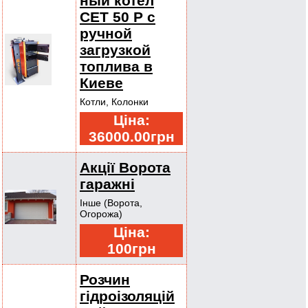
ный котел
СЕТ 50 Р с
ручной
загрузкой
топлива в
Киеве
Котли, Колонки
Ціна:
36000.00грн
Акції Ворота
гаражні
Інше (Ворота,
Огорожа)
Ціна:
100грн
Розчин
гідроізоляцій