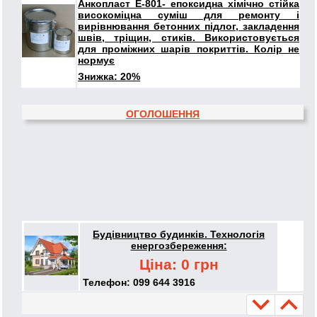
Анкопласт Е-801- епоксидна хімічно стійка
високоміцна суміш для ремонту і
вирівнювання бетонних підлог, закладення
швів, тріщин, стиків. Використовується
для проміжних шарів покриттів. Колір не
нормує
Знижка: 20%
ОГОЛОШЕННЯ
Будівництво будинків. Технологія
енергозбереження:
Ціна: 0 грн
Телефон: 099 644 3916
Укладка Пвх мембраны в Павлограде: