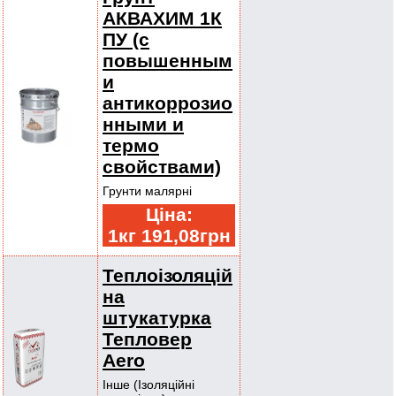
АКВАХИМ 1К
ПУ (с
повышенным
и
антикоррозио
нными и
термо
свойствами)
Грунти малярні
Ціна:
1кг 191,08грн
Теплоізоляцій
на
штукатурка
Тепловер
Aero
Інше (Ізоляційні