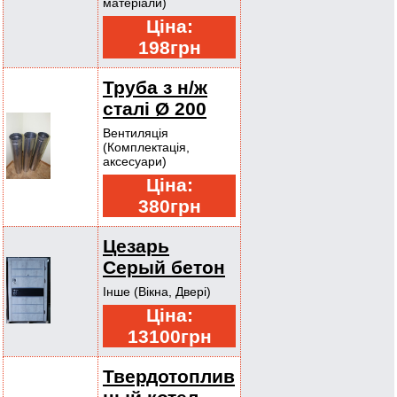
матеріали)
Ціна:
198грн
Труба з н/ж
сталі Ø 200
Вентиляція
(Комплектація,
аксесуари)
Ціна:
380грн
Цезарь
Серый бетон
Інше (Вікна, Двері)
Ціна:
13100грн
Твердотоплив