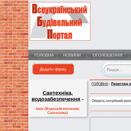
ГОЛОВНА
НОВИНИ
ОГОЛОШЕННЯ
Додати фірму
ГОЛОВНА
-
Перегляд 
Сантехніка,
водозабезпечення
-
Оберіть потрібний регі
Інше (Водозабезпечення,
Сантехніка)