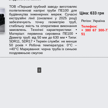
ТОВ «Перший трубний завод» виготовляє
поліетиленові напірні труби ПЕ100 для
Ціна: 633 грн
будівництва інженерних мереж. Сучасні
екструзійні лінії (оновлені у 2025 році)
Регіон:
Україна
забезпечують точну геометрію труб,
стабільну якість та оперативне виконання
Телефон:
замовлень. Технічні характеристики: •
+ 380 67 300-7
Матеріал: первинна сировина ПЕ100 •
51
Діаметр труб: від 50 мм до 630 мм • Типи:
SDR11, SDR17 • Термін служби: не менше
50 років • Робоча температура: 0°С –
+40°С Маркування: чорна труба із синьою
поздовжньою смугою
1