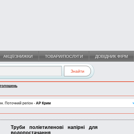
АКЦІЇ/ЗНИЖКИ
ТОВАРИ/ПОСЛУГИ
ДОВІДНИК ФІРМ
оголошень
он. Поточний регіон -
АР Крим
Труби поліетиленові напірні для
водопостачання