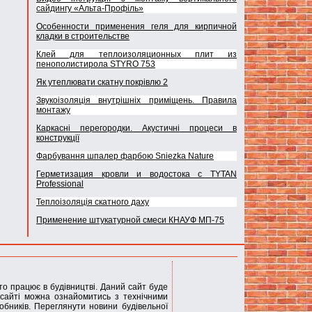
сайдингу «Альта-Профіль»
Особенности применения геля для кирпичной
кладки в строительстве
Клей для теплоизоляционных плит из
пенополистирола STYRO 753
Як утеплювати скатну покрівлю 2
Звукоізоляція внутрішніх приміщень. Правила
монтажу
Каркасні перегородки. Акустичні процеси в
конструкції
Фарбування шпалер фарбою Sniezka Nature
Герметизация кровли и водостока с TYTAN
Professional
Теплоізоляція скатного даху
Применение штукатурной смеси КНАУФ МП-75
хто працює в будівництві. Даний сайт буде
сайті можна ознайомитись з технічними
обників. Переглянути новини будівельної