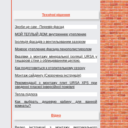
Технічні рішення
Зроби це сам - Перевір фасад
МОЙ ТЕПЛЫЙ ДОМ: внутреннее утепление
Ізоляція фасадів з вентильованим зазором
Мокрое утепление фасада пенополистиролом
Вказівки з монтажу мінеральної ізоляції URSA у
тишарові стіни з облицюванням цеглою.
Как подготовиться к отопительному сезону
Монтаж сайдингу (Скорочена інструкція)
Рекомендації з монтажу плит URSA XPS при
зведенні пласкої інверсійної покрівлі
Тепла підлога
Как выбрать душевую кабину для ванной
комнаты?
Відео
Видео інструкциї з монтажу вертикального