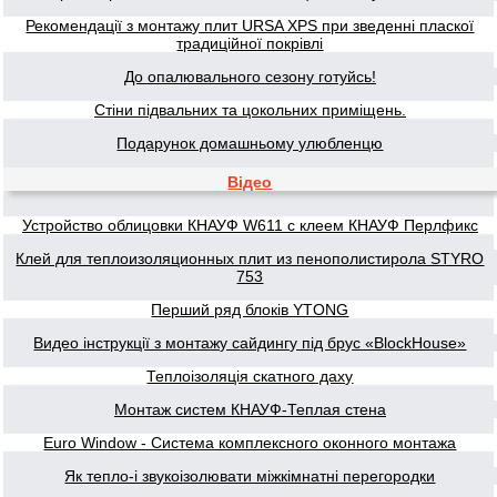
Рекомендації з монтажу плит URSA XPS при зведенні пласкої
традиційної покрівлі
До опалювального сезону готуйсь!
Стіни підвальних та цокольних приміщень.
Подарунок домашньому улюбленцю
Відео
Устройство облицовки КНАУФ W611 с клеем КНАУФ Перлфикс
Клей для теплоизоляционных плит из пенополистирола STYRO
753
Перший ряд блоків YTONG
Видео інструкції з монтажу сайдингу під брус «BlockHouse»
Теплоізоляція скатного даху
Монтаж систем КНАУФ-Теплая стена
Euro Window - Система комплексного оконного монтажа
Як тепло-і звукоізолювати міжкімнатні перегородки