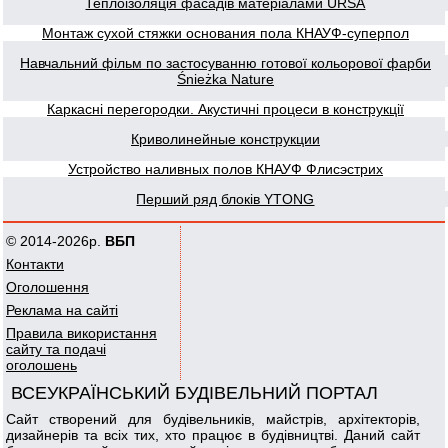
Теплоізоляція фасадів матеріалами URSA
Монтаж сухой стяжки основания пола КНАУФ-суперпол
Навчальний фільм по застосуванню готової кольорової фарби
Śnieżka Nature
Каркасні перегородки. Акустичні процеси в конструкції
Криволинейные конструкции
Устройство наливных полов КНАУФ Флисэстрих
Перший ряд блоків YTONG
© 2014-2026р.
ВБП
Контакти
Оголошення
Реклама на сайті
Правила використання
сайту та подачі
оголошень
ВСЕУКРАЇНСЬКИЙ БУДІВЕЛЬНИЙ ПОРТАЛ
Сайт створений для будівельників, майстрів, архітекторів,
дизайнерів та всіх тих, хто працює в будівництві. Даний сайт