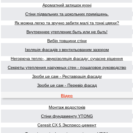
Ароматний затишок кухні
Стіни підвальних та цокольних приміщень.
Як можна легко та зручно забити малі та тонкі цвяхи?
Внутреннее утепление:быть или не быть!
Вибір товщини стіни
Ізоляція фасадів з вентильованим зазором
Негорюча тепло-, звукоізоляція фасаду: сучасне рішення
Секреты утепления наружных стен - пошаговое руководство
Зроби це сам - Реставрація фасаду
Зроби це сам - Перевір фасад
Відео
Монтаж водостоків
Стіни фундаменту YTONG
Ceresit CX 5 Экспресс-цемент