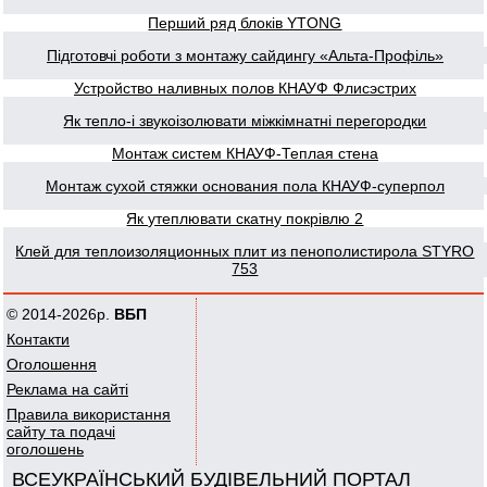
Перший ряд блоків YTONG
Підготовчі роботи з монтажу сайдингу «Альта-Профіль»
Устройство наливных полов КНАУФ Флисэстрих
Як тепло-і звукоізолювати міжкімнатні перегородки
Монтаж систем КНАУФ-Теплая стена
Монтаж сухой стяжки основания пола КНАУФ-суперпол
Як утеплювати скатну покрівлю 2
Клей для теплоизоляционных плит из пенополистирола STYRO
753
© 2014-2026р.
ВБП
Контакти
Оголошення
Реклама на сайті
Правила використання
сайту та подачі
оголошень
ВСЕУКРАЇНСЬКИЙ БУДІВЕЛЬНИЙ ПОРТАЛ