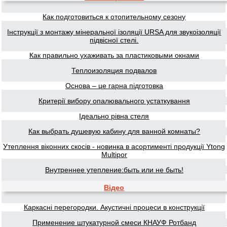
Как подготовиться к отопительному сезону
Інструкції з монтажу мінеральної ізоляції URSA для звукоізоляції
підвісної стелі.
Как правильно ухаживать за пластиковыми окнами
Теплоизоляция подвалов
Основа – це гарна підготовка
Критерії вибору опалювального устаткування
Ідеально рівна стеля
Как выбрать душевую кабину для ванной комнаты?
Утеплення віконних скосів - новинка в асортименті продукції Ytong
Multipor
Внутреннее утепление:быть или не быть!
Відео
Каркасні перегородки. Акустичні процеси в конструкції
Применение штукатурной смеси КНАУФ Ротбанд