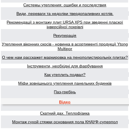
Системы утепления: ошибки и последствия
Види, переваги та недоліки твердопаливних котлів.
Рекомендації з монтажу плит URSA XPS при зведенні пласкої
інверсійної покрівлі
Рекуперація
Утеплення віконних скосів - новинка в асортименті продукції Ytong
Multipor
О чем нам расскажет маркировка на пенополистирольніх плитах?
Інструменти, необхідні для фарбування
Как утеплить подвал?
Міфи зовнішнього утеплення панельних будинків
Паз-гребінь
Відео
Скатний дах. Теплофізика
Монтаж сухой стяжки основания пола КНАУФ-суперпол