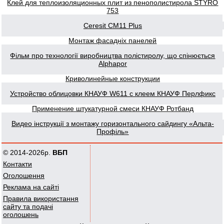
Клей для теплоизоляционных плит из пенополистирола STYRO
753
Ceresit CM11 Plus
Монтаж фасадніх панелей
Фільм про технології виробництва полістиролу, що спінюється
Alphapor
Криволинейные конструкции
Устройство облицовки КНАУФ W611 с клеем КНАУФ Перлфикс
Применение штукатурной смеси КНАУФ Ротбанд
Видео інструкції з монтажу горизонтального сайдингу «Альта-
Профіль»
© 2014-2026р.
ВБП
Контакти
Оголошення
Реклама на сайті
Правила використання
сайту та подачі
оголошень