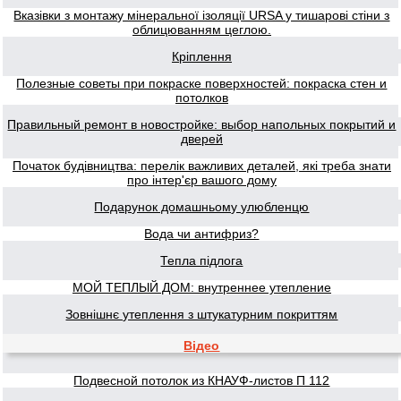
Вказівки з монтажу мінеральної ізоляції URSA у тишарові стіни з
облицюванням цеглою.
Кріплення
Полезные советы при покраске поверхностей: покраска стен и
потолков
Правильный ремонт в новостройке: выбор напольных покрытий и
дверей
Початок будівництва: перелік важливих деталей, які треба знати
про інтер'єр вашого дому
Подарунок домашньому улюбленцю
Вода чи антифриз?
Тепла підлога
МОЙ ТЕПЛЫЙ ДОМ: внутреннее утепление
Зовнішнє утеплення з штукатурним покриттям
Відео
Подвесной потолок из КНАУФ-листов П 112