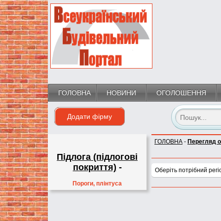
ГОЛОВНА
НОВИНИ
ОГОЛОШЕННЯ
Додати фірму
ГОЛОВНА
-
Перегляд 
Підлога (підлогові
покриття)
-
Оберіть потрібний регі
Пороги, плінтуса