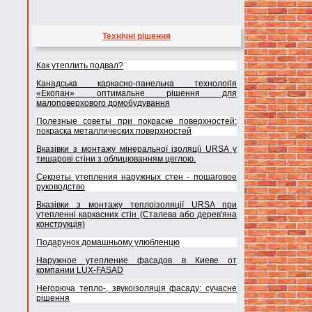
Технічні рішення
Как утеплить подвал?
Канадська каркасно-панельна технологія
«Екопан» оптимальне рішення для
малоповерхового домобудування
Полезные советы при покраске поверхностей:
покраска металлических поверхностей
Вказівки з монтажу мінеральної ізоляції URSA у
тишарові стіни з облицюванням цеглою.
Секреты утепления наружных стен - пошаговое
руководство
Вказівки з монтажу теплоізоляції URSA при
утепленні каркасних стін (Сталева або дерев'яна
конструкція)
Подарунок домашньому улюбленцю
Наружное утепление фасадов в Киеве от
компании LUX-FASAD
Негорюча тепло-, звукоізоляція фасаду: сучасне
рішення