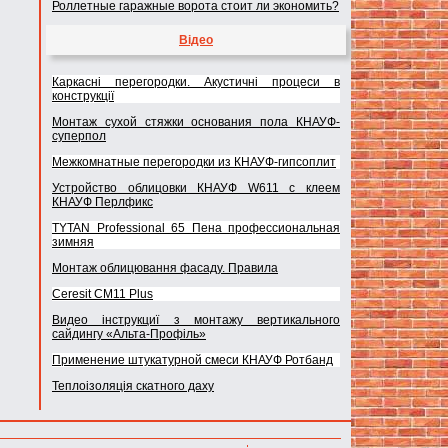
Роллетные гаражные ворота стоит ли экономить?
Відео
Каркасні перегородки. Акустичні процеси в
конструкції
Монтаж сухой стяжки основания пола КНАУФ-
суперпол
Межкомнатные перегородки из КНАУФ-гипсоплит
Устройство облицовки КНАУФ W611 с клеем
КНАУФ Перлфикс
TYTAN Professional 65 Пена профессиональная
зимняя
Монтаж облицювання фасаду. Правила
Ceresit CM11 Plus
Видео інструкциї з монтажу вертикального
сайдингу «Альта-Профіль»
Применение штукатурной смеси КНАУФ Ротбанд
Теплоізоляція скатного даху