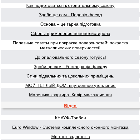
Как подготовиться к отопительному сезону
Зроби це сам - Перевір фасад
Основа – це гарна підготовка
Сферы применения пенополистирола
Полезные советы при покраске поверхностей: покраска
металлических поверхностей
До опалювального сезону готуйсь!
Зроби це сам - Реставрація фасаду
Стіни підвальних та цокольних приміщень.
МОЙ ТЕПЛЫЙ ДОМ: внутреннее утепление
Маленька квартира. Колір має значення
Відео
КНАУФ-Трибон
Euro Window - Система комплексного оконного монтажа
Монтаж водостоків