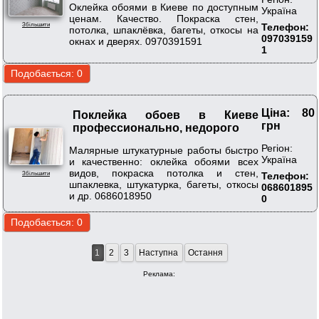
Оклейка обоями в Киеве по доступным
Україна
ценам. Качество. Покраска стен,
Збільшити
Телефон:
потолка, шпаклёвка, багеты, откосы на
097039159
окнах и дверях. 0970391591
1
Ціна: 80
Поклейка обоев в Киеве
грн
профессионально, недорого
Регіон:
Малярные штукатурные работы быстро
Україна
и качественно: оклейка обоями всех
видов, покраска потолка и стен,
Телефон:
Збільшити
шпаклевка, штукатурка, багеты, откосы
068601895
и др. 0686018950
0
1
2
3
Наступна
Остання
Реклама: