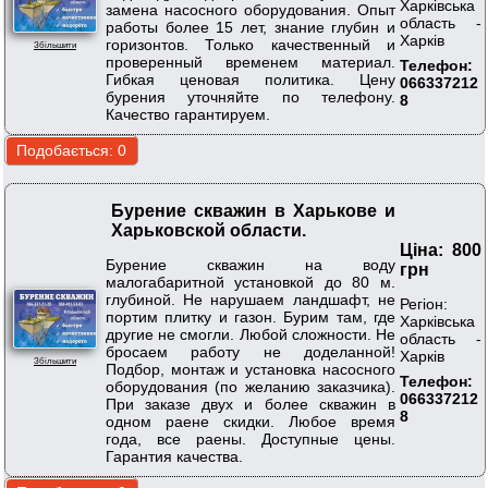
Харківська
замена насосного оборудования. Опыт
область -
работы более 15 лет, знание глубин и
Харків
горизонтов. Только качественный и
Збільшити
проверенный временем материал.
Телефон:
Гибкая ценовая политика. Цену
066337212
бурения уточняйте по телефону.
8
Качество гарантируем.
Бурение скважин в Харькове и
Харьковской области.
Ціна: 800
Бурение скважин на воду
грн
малогабаритной установкой до 80 м.
глубиной. Не нарушаем ландшафт, не
Регіон:
портим плитку и газон. Бурим там, где
Харківська
другие не смогли. Любой сложности. Не
область -
бросаем работу не доделанной!
Харків
Збільшити
Подбор, монтаж и установка насосного
Телефон:
оборудования (по желанию заказчика).
066337212
При заказе двух и более скважин в
8
одном раене скидки. Любое время
года, все раены. Доступные цены.
Гарантия качества.