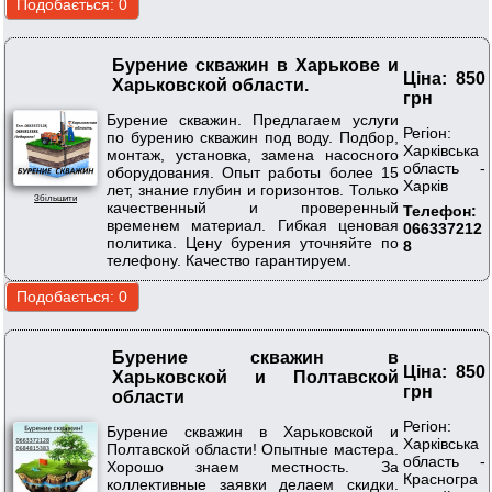
Бурение скважин в Харькове и
Ціна: 850
Харьковской области.
грн
Бурение скважин. Предлагаем услуги
Регіон:
по бурению скважин под воду. Подбор,
Харківська
монтаж, установка, замена насосного
область -
оборудования. Опыт работы более 15
Харків
лет, знание глубин и горизонтов. Только
Збільшити
качественный и проверенный
Телефон:
временем материал. Гибкая ценовая
066337212
политика. Цену бурения уточняйте по
8
телефону. Качество гарантируем.
Бурение скважин в
Ціна: 850
Харьковской и Полтавской
грн
области
Регіон:
Бурение скважин в Харьковской и
Харківська
Полтавской области! Опытные мастера.
область -
Хорошо знаем местность. За
Красногра
коллективные заявки делаем скидки.