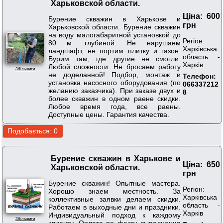
Харьковской области.
Ціна: 600
Бурение скважин в Харькове и
грн
Харьковской области. Бурение скважин
на воду малогабаритной установкой до
Регіон:
80 м. глубиной. Не нарушаем
Харківська
ландшафт, не портим плитку и газон.
область -
Бурим там, где другие не смогли.
Харків
Любой сложности. Не бросаем работу
Збільшити
не доделанной! Подбор, монтаж и
Телефон:
установка насосного оборудования (по
066337212
желанию заказчика). При заказе двух и
8
более скважин в одном раене скидки.
Любое время года, все раены.
Доступные цены. Гарантия качества.
Бурение скважин в Харькове и
Ціна: 650
Харьковской области.
грн
Бурение скважин! Опытные мастера.
Регіон:
Хорошо знаем местность. За
Харківська
коллективные заявки делаем скидки.
область -
Работаем в выходные дни и праздники.
Харків
Индивидуальный подход к каждому
Збільшити
клиенту. Оплата по факту выполнения