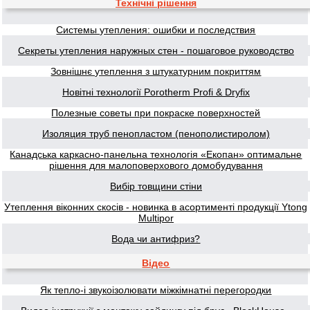
Технічні рішення
Системы утепления: ошибки и последствия
Секреты утепления наружных стен - пошаговое руководство
Зовнішнє утеплення з штукатурним покриттям
Новітні технології Porotherm Profi & Dryfix
Полезные советы при покраске поверхностей
Изоляция труб пенопластом (пенополистиролом)
Канадська каркасно-панельна технологія «Екопан» оптимальне
рішення для малоповерхового домобудування
Вибір товщини стіни
Утеплення віконних скосів - новинка в асортименті продукції Ytong
Multipor
Вода чи антифриз?
Відео
Як тепло-і звукоізолювати міжкімнатні перегородки