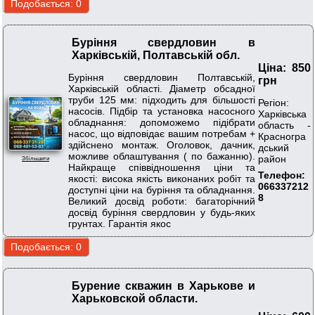
Буріння свердловин в
Харківській, Полтавській обл.
Ціна: 850
Буріння свердловин Полтавській,
грн
Харківській області. Діаметр обсадної
труби 125 мм: підходить для більшості
Регіон:
насосів. Підбір та установка насосного
Харківська
обладнання: допоможемо підібрати
область -
насос, що відповідає вашим потребам +
Красногра
здійснено монтаж. Оголовок, дачник,
дський
можливе облаштування ( по бажанню).
район
Збільшити
Найкраще співвідношення ціни та
Телефон:
якості: висока якість виконаних робіт та
066337212
доступні ціни на буріння та обладнання.
8
Великий досвід роботи: багаторічний
досвід буріння свердловин у будь-яких
грунтах. Гарантія якос
Бурение скважин в Харькове и
Харьковской области.