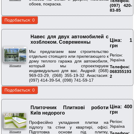
Телефон:
обоев, покраска.
(097) 420-
83-85
Навес для двух автомобилей с
Ціна: 1
хозблоком. Современны
грн
Мы предлагаем вам строительство
Регіон:
отдельно стоящего или прилегающего к
Україна
дому теплого гаража для автомобиля,
который мы спроектируем
Телефон:
Збільшити
индивидуально для вас. Андрей: (068)
068355193
969-03-29, (068) 355-19-32 Анастасия:
2
(097) 414-39-54, (098) 741-59-17
Ціна: 400
Плиточник Плиткові роботи
грн
Київ недорого
Регіон:
Професійно укладання плитки на
Україна
підлогу та стіни у квартирі, офісі.
Підготовка основи під плитку,
Збільшити
Телефон: