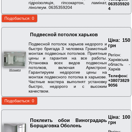
гідроізоляція, гіпсокартон, ламінат,
063535920
лінолеум. 0635359204
4
Подвесной потолок харьков
Ціна: 150
Подвесной потолок харьков недорого и
грн
быстро бригада 3 человека Грамотный
монтаж подвесных потолков. Приятные
Регіон:
цены и гарантия на все работы.
Харківська
Установка всех видов подвесных
область -
потолков, включая Армстронг.
Харків
Збільшити
Гарантируем недорогие цены на
Телефон:
монтаж подвесного потолка в харькове.
+38073829
Частные мастера выполнят установку
9056
быстро, недорого и с высоким
качеством.
Ціна: 100
Поклеить обои Виноградарь
грн
Борщаговка Оболонь
Регіон: