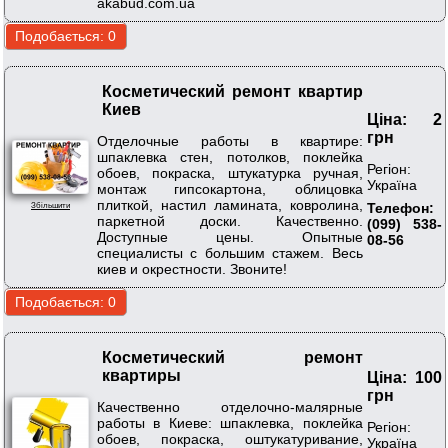
akabud.com.ua
Косметический ремонт квартир
Киев
Ціна: 2
грн
Отделочные работы в квартире:
шпаклевка стен, потолков, поклейка
Регіон:
обоев, покраска, штукатурка ручная,
Україна
монтаж гипсокартона, облицовка
плиткой, настил ламината, ковролина,
Телефон:
Збільшити
паркетной доски. Качественно.
(099) 538-
Доступные цены. Опытные
08-56
специалисты с большим стажем. Весь
киев и окрестности. Звоните!
Косметический ремонт
квартиры
Ціна: 100
грн
Качественно отделочно-малярные
работы в Киеве: шпаклевка, поклейка
Регіон:
обоев, покраска, оштукатуривание,
Україна