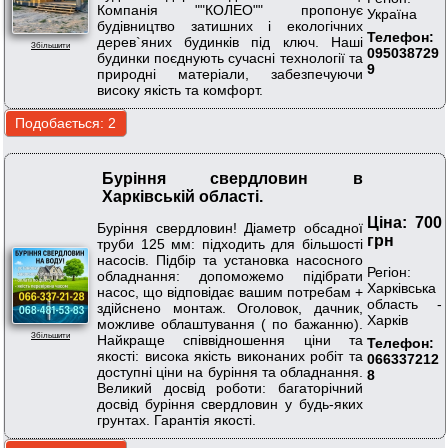
Компанія ""КОЛЕО"" пропонує
Україна
будівництво затишних і екологічних
Телефон:
дерев`яних будинків під ключ. Наші
Збільшити
095038729
будинки поєднують сучасні технології та
9
природні матеріали, забезпечуючи
високу якість та комфорт.
Буріння свердловин в
Харківській області.
Ціна: 700
Буріння свердловин! Діаметр обсадної
грн
труби 125 мм: підходить для більшості
насосів. Підбір та установка насосного
Регіон:
обладнання: допоможемо підібрати
Харківська
насос, що відповідає вашим потребам +
область -
здійснено монтаж. Оголовок, дачник,
Харків
можливе облаштування ( по бажанню).
Збільшити
Найкраще співвідношення ціни та
Телефон:
якості: висока якість виконаних робіт та
066337212
доступні ціни на буріння та обладнання.
8
Великий досвід роботи: багаторічний
досвід буріння свердловин у будь-яких
грунтах. Гарантія якості.