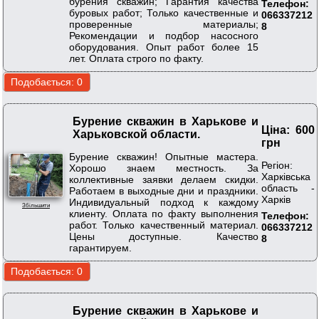
бурения скважин; Гарантия качества
Телефон:
буровых работ; Только качественные и
066337212
проверенные материалы;
8
Рекомендации и подбор насосного
оборудования. Опыт работ более 15
лет. Оплата строго по факту.
Бурение скважин в Харькове и
Ціна: 600
Харьковской области.
грн
Бурение скважин! Опытные мастера.
Регіон:
Хорошо знаем местность. За
Харківська
коллективные заявки делаем скидки.
область -
Работаем в выходные дни и праздники.
Харків
Индивидуальный подход к каждому
Збільшити
клиенту. Оплата по факту выполнения
Телефон:
работ. Только качественный материал.
066337212
Цены доступные. Качество
8
гарантируем.
Бурение скважин в Харькове и