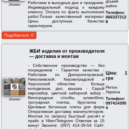
дський
Работаем в выходные дни и праздники.
Збільшити
район
Индивидуальный подход к каждому
клиенту. Оплата по факту выполнения
Телефон:
работ.Только качественный материал.
066337212
Цены доступные. Качество
8
гарантируем.
ЖБИ изделия от производителя
— доставка и монтаж
- Собственное производство — без
посредников - Гарантия качества -
Ціна: 1
Работаем по Днепропетровской,
грн
Николаевской, Кировоградской и
Херсонской областям - Кольца
Регіон:
колодезные, дно, крышка - Серый
Україна
еврозабор, цветной наборной забор -
Виноградные столбы, шлакоблок,
Телефон:
Збільшити
тротуарная плитка, брусчатка -
097414395
Щелевые бетонные плиты для ферм
4
Оперативная доставка манипулятором.
Монтаж по запросу Быстрый расчёт и
прайс в Viber/Telegram Ответим за 15
минут Звоните: (097) 414-39-54 Сайт: