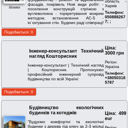
область -
фасадів, покрівель Нові види робіт: -
Харків
Збільшити
посилення конструкцій стрічкою з
Телефон:
вуглеволокна - торкретування мокрим
050888267
методом, встановлення АС-5 -
7; ;
ін`єктування стін. Будемо раді співпраці!
Ціна:
Інженер-консультант Технічний
3000 грн
нагляд Кошторисник
Регіон:
Інженер-консультант | Технічний нагляд
Україна
| Кошторисник. Пропонуємо
Телефон:
професійний інженерний супровід
+38050318
будівництва по всій Україні:
5787
Будівництво екологічних
будинків та котеджів
Ціна: 499
eur
"Будуємо комфортні та екологічні
будинки з дерева під ключ за 2-3 місяці
Регіон: