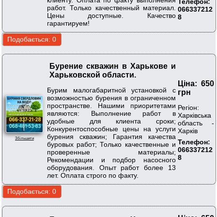
Телефон:
работ. Только качественный материал.
066337212
Цены доступные. Качество
8
гарантируем!
Бурение скважин в Харькове и
Харьковской области.
Ціна: 650
Бурим малогабаритной установкой с
грн
возможностью бурения в ограниченном
пространстве. Нашими приоритетами
Регіон:
являются: Выполнение работ в
Харківська
удобные для клиента сроки;
область -
Конкурентоспособные цены на услуги
Харків
бурения скважин; Гарантия качества
Збільшити
Телефон:
буровых работ; Только качественные и
066337212
проверенные материалы;
8
Рекомендации и подбор насосного
оборудования. Опыт работ более 13
лет. Оплата строго по факту.