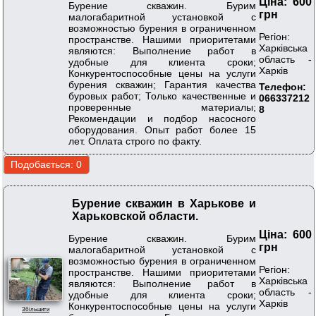
Ціна: 600
Бурение скважин. Бурим
грн
малогабаритной установкой с
возможностью бурения в ограниченном
Регіон:
пространстве. Нашими приоритетами
Харківська
являются: Выполнение работ в
область -
удобные для клиента сроки;
Харків
Конкурентоспособные цены на услуги
бурения скважин; Гарантия качества
Телефон:
буровых работ; Только качественные и
066337212
проверенные материалы;
8
Рекомендации и подбор насосного
оборудования. Опыт работ более 15
лет. Оплата строго по факту.
Бурение скважин в Харькове и
Харьковской области.
Ціна: 600
Бурение скважин. Бурим
грн
малогабаритной установкой с
возможностью бурения в ограниченном
Регіон:
пространстве. Нашими приоритетами
Харківська
являются: Выполнение работ в
область -
удобные для клиента сроки;
Харків
Конкурентоспособные цены на услуги
Збільшити