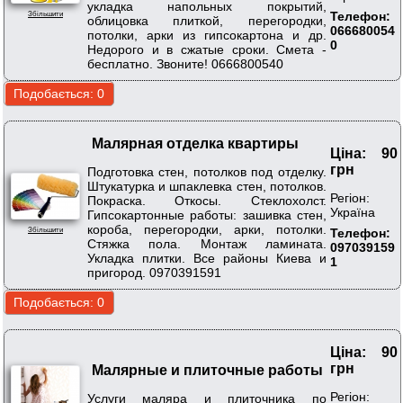
укладка напольных покрытий,
Телефон:
Збільшити
облицовка плиткой, перегородки,
066680054
потолки, арки из гипсокартона и др.
0
Недорого и в сжатые сроки. Смета -
бесплатно. Звоните! 0666800540
Малярная отделка квартиры
Ціна: 90
грн
Подготовка стен, потолков под отделку.
Штукатурка и шпаклевка стен, потолков.
Регіон:
Покраска. Откосы. Стеклохолст.
Україна
Гипсокартонные работы: зашивка стен,
короба, перегородки, арки, потолки.
Телефон:
Збільшити
Стяжка пола. Монтаж ламината.
097039159
Укладка плитки. Все районы Киева и
1
пригород. 0970391591
Ціна: 90
грн
Малярные и плиточные работы
Регіон:
Услуги маляра и плиточника по