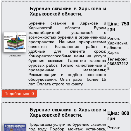
Бурение скважин в Харькове и
Харьковской области.
Бурение скважин в Харькове и
Ціна: 750
Харьковской области. Бурим
грн
малогабаритной установкой с
возможностью бурения в ограниченном
Регіон:
пространстве. Нашими приоритетами
Харківська
являются: Выполнение работ в
область -
удобные для клиента сроки;
Харків
Конкурентоспособные цены на услуги
Збільшити
Телефон:
бурения скважин; Гарантия качества
066337212
буровых работ; Только качественные и
8
проверенные материалы;
Рекомендации и подбор насосного
оборудования. Опыт работ более 15
лет. Оплата строго по факту.
Бурение скважин в Харькове и
Ціна: 800
Харьковской области.
грн
Предлагаем услуги по бурению скважин
Регіон:
под воду. Подбор, монтаж, установка,