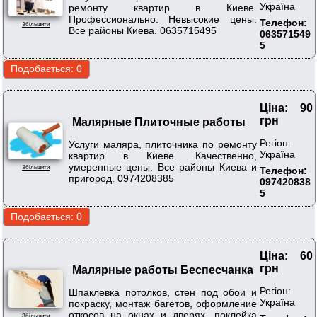
Україна
ремонту квартир в Киеве.
Профессионально. Невысокие цены.
Телефон:
Збільшити
Все районы Киева. 0635715495
063571549
5
Ціна: 90
грн
Малярные Плиточные работы
Регіон:
Услуги маляра, плиточника по ремонту
Україна
квартир в Киеве. Качественно,
умеренные цены. Все районы Киева и
Збільшити
Телефон:
пригород. 0974208385
097420838
5
Ціна: 60
грн
Малярные работы Беспесчанка
Регіон:
Шпаклевка потолков, стен под обои и
Україна
покраску, монтаж багетов, оформление
откосов на окнах и дверях, поклейка
Збільшити