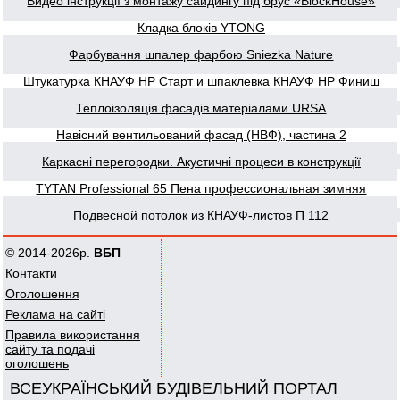
Видео інструкції з монтажу сайдингу під брус «BlockHouse»
Кладка блоків YTONG
Фарбування шпалер фарбою Sniezka Nature
Штукатурка КНАУФ НР Старт и шпаклевка КНАУФ НР Финиш
Теплоізоляція фасадів матеріалами URSA
Навісний вентильований фасад (НВФ), частина 2
Каркасні перегородки. Акустичні процеси в конструкції
TYTAN Professional 65 Пена профессиональная зимняя
Подвесной потолок из КНАУФ-листов П 112
© 2014-2026р.
ВБП
Контакти
Оголошення
Реклама на сайті
Правила використання
сайту та подачі
оголошень
ВСЕУКРАЇНСЬКИЙ БУДІВЕЛЬНИЙ ПОРТАЛ