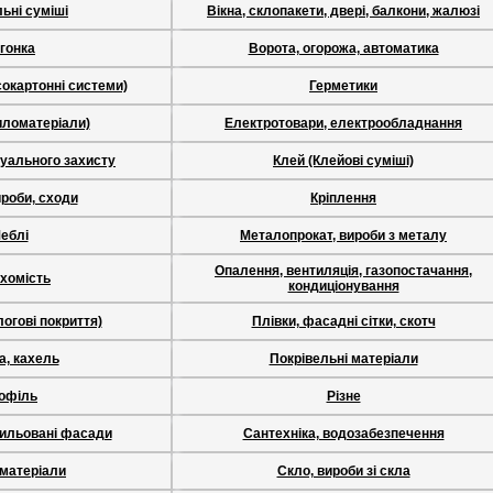
ьні суміші
Вікна, склопакети, двері, балкони, жалюзі
гонка
Ворота, огорожа, автоматика
сокартонні системи)
Герметики
иломатеріали)
Електротовари, електрообладнання
дуального захисту
Клей (Клейові суміші)
ироби, сходи
Кріплення
еблі
Металопрокат, вироби з металу
Опалення, вентиляція, газопостачання,
хомість
кондиціонування
логові покриття)
Плівки, фасадні сітки, скотч
а, кахель
Покрівельні матеріали
офіль
Різне
тильовані фасади
Сантехніка, водозабезпечення
 матеріали
Скло, вироби зі скла