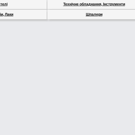
телі
Технічне обладнання, Інструменти
и, Лаки
Шпалери