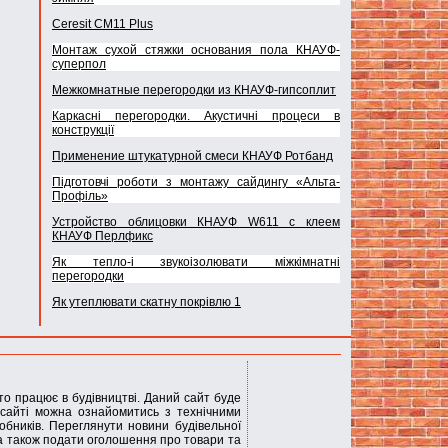
Ceresit CM11 Plus
Монтаж сухой стяжки основания пола КНАУФ-
суперпол
Межкомнатные перегородки из КНАУФ-гипсоплит
Каркасні перегородки. Акустичні процеси в
конструкції
Применение штукатурной смеси КНАУФ Ротбанд
Підготовчі роботи з монтажу сайдингу «Альта-
Профіль»
Устройство облицовки КНАУФ W611 с клеем
КНАУФ Перлфикс
Як тепло-і звукоізолювати міжкімнатні
перегородки
Як утеплювати скатну покрівлю 1
хто працює в будівництві. Даний сайт буде
сайті можна ознайомитись з технічними
обників. Переглянути новини будівельної
 а також подати оголошення про товари та