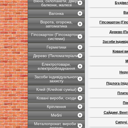
Вікна, склопакети, двері,
Будівел
балкони, жалюзі
Ва
Вагонка
Ворота, огорожа,
Гіпсокартон (Гіп
автоматика
Дерево (П
Гіпсокартон (Гіпсокартонні
системи)
Засоби індиві
Герметики
Ковані в
Дерево (Пиломатеріали)
М
Електротовари,
електрообладнання
Неру
Засоби індивідуального
захисту
Підлога (під
Клей (Клейові суміші)
Плитк
Ковані вироби, сходи
Пр
Кріплення
Сайдинг, Вен
Меблі
Сипучі
Металопрокат, вироби з
металу