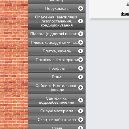
С
Нерухомість
Фарб
Опалення, вентиляція,
газопостачання,
кондиціонування
Підлога (підлогові покриття)
Плівки, фасадні сітки, скотч
Плитка, кахель
Покрівельні матеріали
Профіль
Різне
Сайдинг, Вентильовані
фасади
Сантехніка,
водозабезпечення
Сипучі матеріали
Скло, вироби зі скла
Стелі