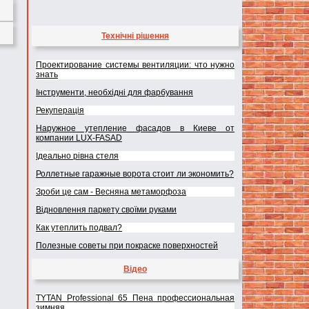
Технічні рішення
Проектирование системы вентиляции: что нужно
знать
Інструменти, необхідні для фарбування
Рекуперація
Наружное утепление фасадов в Киеве от
компании LUX-FASAD
Ідеально рівна стеля
Роллетные гаражные ворота стоит ли экономить?
Зроби це сам - Весняна метаморфоза
Відновлення паркету своїми руками
Как утеплить подвал?
Полезные советы при покраске поверхностей
Відео
TYTAN Professional 65 Пена профессиональная
зимняя