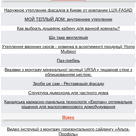
Наружное утепление фасадов в Киеве от компании LUX-FASAD
МОЙ ТЕПЛЫЙ ДОМ: внутреннее утепление
Как выбрать душевую кабину для ванной комнаты?
Що таке вентиляція
Утеплення віконних скосів - новинка в асортименті продукції Ytong
Multipor
Паз-гребінь
Вказівки з монтажу мінеральної ізоляції URSA у тишарові стіни з
облицюванням цеглою.
Зроби це сам - Реставрація фасаду
Структура дымохода для частного дома
Канадська каркасно-панельна технологія «Екопан» оптимальне
рішення для малоповерхового домобудування
Відео
Видео інструкції з монтажу горизонтального сайдингу «Альта-
Профіль»