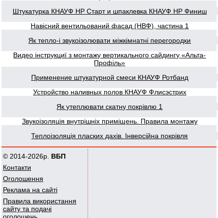
Штукатурка КНАУФ НР Старт и шпаклевка КНАУФ НР Финиш
Навісний вентильований фасад (НВФ), частина 1
Як тепло-і звукоізолювати міжкімнатні перегородки
Видео інструкциї з монтажу вертикального сайдингу «Альта-
Профіль»
Применение штукатурной смеси КНАУФ Ротбанд
Устройство наливных полов КНАУФ Флисэстрих
Як утеплювати скатну покрівлю 1
Звукоізоляція внутрішніх приміщень. Правила монтажу
Теплоізоляція пласких дахів. Інверсійна покрівля
© 2014-2026р.
ВБП
Контакти
Оголошення
Реклама на сайті
Правила використання
сайту та подачі
оголошень