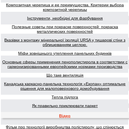
Композитная черепица и ее преимущества. Критерии выбора
композитной черепицы
Інструменти, необхідні для фарбування
Полезные советы при покраске поверхностей: покраска
металлических поверхностей
Вказівки з монтажу мінеральної ізоляції URSA у тишарові стіни з
облицюванням цеглою.
Міфи зовнішнього утеплення панельних будинків
Основные сферы применения пенополистирола в соответствии с
гармонизированными европейскими нормами производства
Що таке вентиляція
Канадська каркасно-панельна технологія «Екопан» оптимальне
рішення для малоповерхового домобудування
Тепла підлога
Як правильно приклеювати паркет
Відео
Фільм про технології виробництва полістиролу, що спінюється