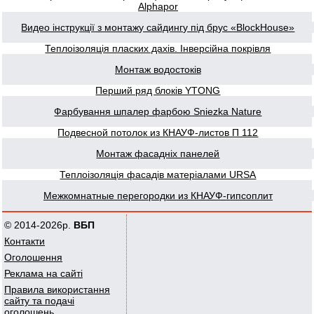
Alphapor
Видео інструкції з монтажу сайдингу під брус «BlockHouse»
Теплоізоляція пласких дахів. Інверсійна покрівля
Монтаж водостоків
Перший ряд блоків YTONG
Фарбування шпалер фарбою Sniezka Nature
Подвесной потолок из КНАУФ-листов П 112
Монтаж фасадніх панелей
Теплоізоляція фасадів матеріалами URSA
Межкомнатные перегородки из КНАУФ-гипсоплит
© 2014-2026р.
ВБП
Контакти
Оголошення
Реклама на сайті
Правила використання
сайту та подачі
оголошень