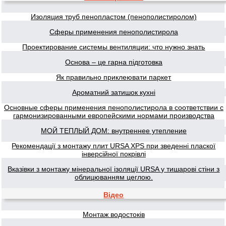
Изоляция труб пенопластом (пенополистиролом)
Сферы применения пенополистирола
Проектирование системы вентиляции: что нужно знать
Основа – це гарна підготовка
Як правильно приклеювати паркет
Ароматний затишок кухні
Основные сферы применения пенополистирола в соответствии с
гармонизированными европейскими нормами производства
МОЙ ТЕПЛЫЙ ДОМ: внутреннее утепление
Рекомендації з монтажу плит URSA XPS при зведенні пласкої
інверсійної покрівлі
Вказівки з монтажу мінеральної ізоляції URSA у тишарові стіни з
облицюванням цеглою.
Відео
Монтаж водостоків