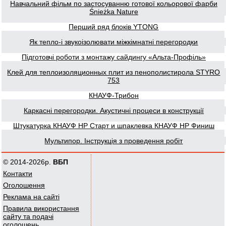
Навчальний фільм по застосуванню готової кольорової фарби
Śnieżka Nature
Перший ряд блоків YTONG
Як тепло-і звукоізолювати міжкімнатні перегородки
Підготовчі роботи з монтажу сайдингу «Альта-Профіль»
Клей для теплоизоляционных плит из пенополистирола STYRO
753
КНАУФ-Трибон
Каркасні перегородки. Акустичні процеси в конструкції
Штукатурка КНАУФ НР Старт и шпаклевка КНАУФ НР Финиш
Мультипор. Інструкція з проведення робіт
© 2014-2026р.
ВБП
Контакти
Оголошення
Реклама на сайті
Правила використання
сайту та подачі
оголошень