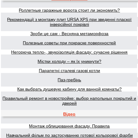
Роллетные гаражные ворота стоит ли экономить?
Рекомендації з монтажу плит URSA XPS при зведенні пласкої
інверсійної покрівлі
Зроби це сам - Весняна метаморфоза
Полезные советы при покраске поверхностей
Негорюча тепло-, звукоізоляція фасаду: сучасне рішення
Містки холоду – як їх уникнути?
Парапетні сталеві газові котли
Паз-гребінь
Как выбрать душевую кабину для ванной комнаты?
Правильный ремонт в новостройке: выбор напольных покрытий и
дверей
Відео
Монтаж облицювання фасаду. Правила
Навчальний фільм по застосуванню готової кольорової фарби