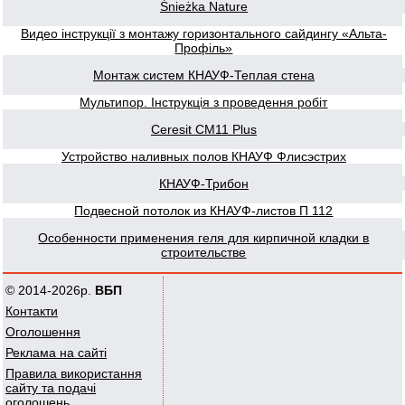
Śnieżka Nature
Видео інструкції з монтажу горизонтального сайдингу «Альта-
Профіль»
Монтаж систем КНАУФ-Теплая стена
Мультипор. Інструкція з проведення робіт
Ceresit CM11 Plus
Устройство наливных полов КНАУФ Флисэстрих
КНАУФ-Трибон
Подвесной потолок из КНАУФ-листов П 112
Особенности применения геля для кирпичной кладки в
строительстве
© 2014-2026р.
ВБП
Контакти
Оголошення
Реклама на сайті
Правила використання
сайту та подачі
оголошень