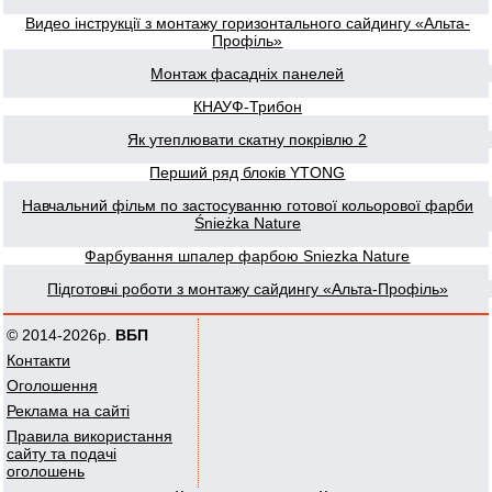
Видео інструкції з монтажу горизонтального сайдингу «Альта-
Профіль»
Монтаж фасадніх панелей
КНАУФ-Трибон
Як утеплювати скатну покрівлю 2
Перший ряд блоків YTONG
Навчальний фільм по застосуванню готової кольорової фарби
Śnieżka Nature
Фарбування шпалер фарбою Sniezka Nature
Підготовчі роботи з монтажу сайдингу «Альта-Профіль»
© 2014-2026р.
ВБП
Контакти
Оголошення
Реклама на сайті
Правила використання
сайту та подачі
оголошень