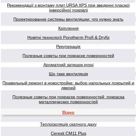
Рекомендації з монтажу плит URSA XPS при зведенні пласкої
інверсійної покрівлі
Проектирование системы вентиляции: что нужно знать
Кріплення
Новітні технології Porotherm Profi & Dryfix
Рекуперація
Полезные советы при покраске поверхностей
Ароматний затишок кухні
Що таке вентиляція
Правильный ремонт в новостройке: выбор напольных покрытий и
дверей
Полезные советы при покраске поверхностей: покраска
металлических поверхностей
Відео
Теплоізоляція скатного даху
Ceresit CM11 Plus