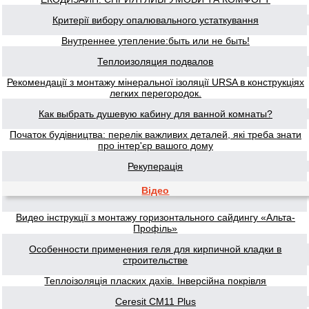
Критерії вибору опалювального устаткування
Внутреннее утепление:быть или не быть!
Теплоизоляция подвалов
Рекомендації з монтажу мінеральної ізоляції URSA в конструкціях
легких перегородок.
Как выбрать душевую кабину для ванной комнаты?
Початок будівництва: перелік важливих деталей, які треба знати
про інтер'єр вашого дому
Рекуперація
Відео
Видео інструкції з монтажу горизонтального сайдингу «Альта-
Профіль»
Особенности применения геля для кирпичной кладки в
строительстве
Теплоізоляція пласких дахів. Інверсійна покрівля
Ceresit CM11 Plus