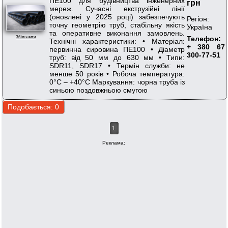
ПЕ100 для будівництва інженерних
грн
мереж. Сучасні екструзійні лінії
(оновлені у 2025 році) забезпечують
Регіон:
точну геометрію труб, стабільну якість
Україна
та оперативне виконання замовлень.
Телефон:
Збільшити
Технічні характеристики: • Матеріал:
+ 380 67
первинна сировина ПЕ100 • Діаметр
300-77-51
труб: від 50 мм до 630 мм • Типи:
SDR11, SDR17 • Термін служби: не
менше 50 років • Робоча температура:
0°С – +40°С Маркування: чорна труба із
синьою поздовжньою смугою
1
Реклама: