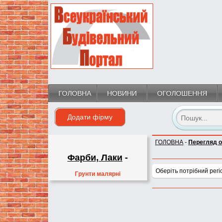
ГОЛОВНА
НОВИНИ
ОГОЛОШЕННЯ
Додати фірму
ГОЛОВНА
-
Перегляд 
Фарби, Лаки
-
Оберіть потрібний регі
Грунти малярні