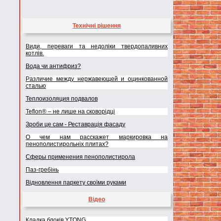
Технічні рішення
Види, переваги та недоліки твердопаливних
котлів.
Вода чи антифриз?
Различие между нержавеющей и оцинкованной
сталью
Теплоизоляция подвалов
Teflon® – не лише на сковорідці
Зроби це сам - Реставрація фасаду
О чем нам расскажет маркировка на
пенополистирольніх плитах?
Сферы применения пенополистирола
Паз-гребінь
Відновлення паркету своїми руками
Відео
Кладка блоків YTONG