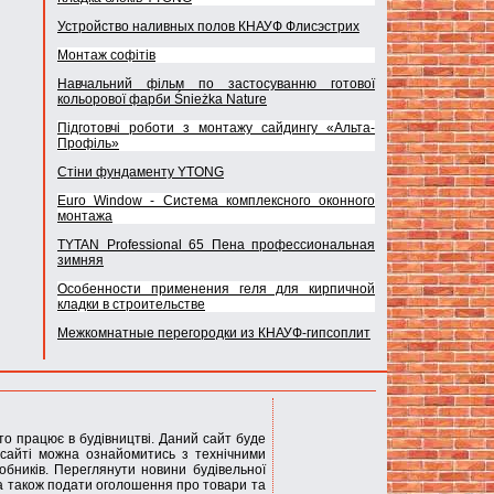
Устройство наливных полов КНАУФ Флисэстрих
Монтаж софітів
Навчальний фільм по застосуванню готової
кольорової фарби Śnieżka Nature
Підготовчі роботи з монтажу сайдингу «Альта-
Профіль»
Стіни фундаменту YTONG
Euro Window - Система комплексного оконного
монтажа
TYTAN Professional 65 Пена профессиональная
зимняя
Особенности применения геля для кирпичной
кладки в строительстве
Межкомнатные перегородки из КНАУФ-гипсоплит
хто працює в будівництві. Даний сайт буде
сайті можна ознайомитись з технічними
обників. Переглянути новини будівельної
 а також подати оголошення про товари та