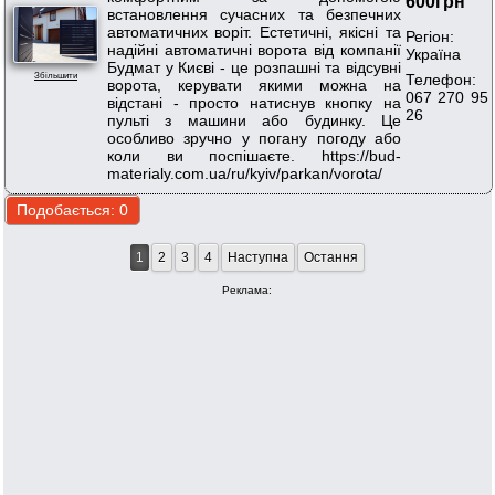
600грн
встановлення сучасних та безпечних
автоматичних воріт. Естетичні, якісні та
Регіон:
надійні автоматичні ворота від компанії
Україна
Будмат у Києві - це розпашні та відсувні
Телефон:
Збільшити
ворота, керувати якими можна на
067 270 95
відстані - просто натиснув кнопку на
26
пульті з машини або будинку. Це
особливо зручно у погану погоду або
коли ви поспішаєте. https://bud-
materialy.com.ua/ru/kyiv/parkan/vorota/
1
2
3
4
Наступна
Остання
Реклама: