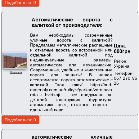
Автоматические ворота с
калиткой от производителя:
Вам необходимы современные
уличные ворота с калиткой?
Предлагаем металлические распашные
Ціна:
и откатные ворота со встроенной или
600грн
отдельной калиткой под
индивидуальные размеры,
Регіон:
автоматические или механические.
Україна
Современные, удобные и качественные
Телефон:
Збільшити
ворота для защиты! В нашем
067 270 95
ассортименте: ворота автоматические с
26
калиткой "под ключ" https://bud-
materialy.com.ua/ru/kyiv/parkan/vorota/vo
rota_z_hvirtkoj/ – все продумано до
деталей: конструкция, фурнитура,
автоматика, цвет; откатные ворота –
идеальный вари
автоматические уличные