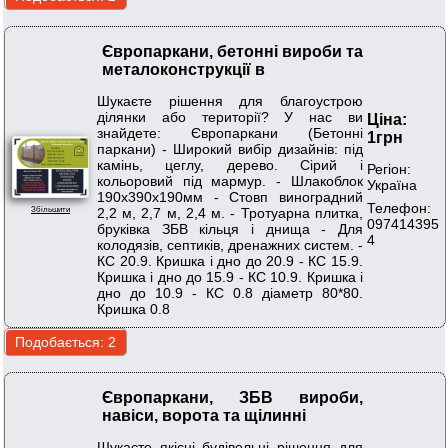
Європаркани, бетонні вироби та
металоконструкції в
Шукаєте рішення для благоустрою
ділянки або території? У нас ви
Ціна:
знайдете: Європаркани (Бетонні
1грн
паркани) - Широкий вибір дизайнів: під
камінь, цеглу, дерево. Сірий і
Регіон:
кольоровий під мармур. - Шлакоблок
Україна
190х390х190мм - Стовп виноградний
Телефон:
2,2 м, 2,7 м, 2,4 м. - Тротуарна плитка,
Збільшити
097414395
бруківка ЗБВ кільця і днища - Для
4
колодязів, септиків, дренажних систем. -
КС 20.9. Кришка і дно до 20.9 - КС 15.9.
Кришка і дно до 15.9 - КС 10.9. Кришка і
дно до 10.9 - КС 0.8 діаметр 80*80.
Кришка 0.8
Європаркани, ЗБВ вироби,
навіси, ворота та щілинні
Шукаєте якісні будівельні рішення для