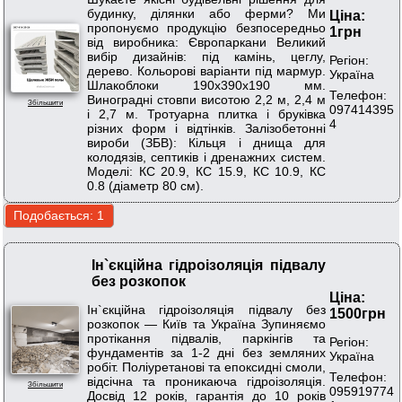
будинку, ділянки або ферми? Ми
Ціна:
пропонуємо продукцію безпосередньо
1грн
від виробника: Європаркани Великий
вибір дизайнів: під камінь, цеглу,
Регіон:
дерево. Кольорові варіанти під мармур.
Україна
Шлакоблоки 190х390х190 мм.
Телефон:
Виноградні стовпи висотою 2,2 м, 2,4 м
Збільшити
097414395
і 2,7 м. Тротуарна плитка і бруківка
4
різних форм і відтінків. Залізобетонні
вироби (ЗБВ): Кільця і днища для
колодязів, септиків і дренажних систем.
Моделі: КС 20.9, КС 15.9, КС 10.9, КС
0.8 (діаметр 80 см).
Ін`єкційна гідроізоляція підвалу
без розкопок
Ціна:
Ін`єкційна гідроізоляція підвалу без
1500грн
розкопок — Київ та Україна Зупиняємо
протікання підвалів, паркінгів та
Регіон:
фундаментів за 1-2 дні без земляних
Україна
робіт. Поліуретанові та епоксидні смоли,
Телефон:
відсічна та проникаюча гідроізоляція.
Збільшити
095919774
Досвід 12 років, гарантія до 10 років