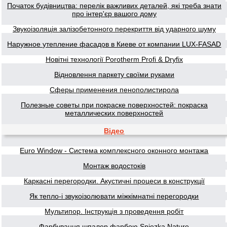
Початок будівництва: перелік важливих деталей, які треба знати
про інтер'єр вашого дому
Звукоізоляція залізобетонного перекриття від ударного шуму
Наружное утепление фасадов в Киеве от компании LUX-FASAD
Новітні технології Porotherm Profi & Dryfix
Відновлення паркету своїми руками
Сферы применения пенополистирола
Полезные советы при покраске поверхностей: покраска
металлических поверхностей
Відео
Euro Window - Система комплексного оконного монтажа
Монтаж водостоків
Каркасні перегородки. Акустичні процеси в конструкції
Як тепло-і звукоізолювати міжкімнатні перегородки
Мультипор. Інструкція з проведення робіт
Фарбування шпалер фарбою Sniezka Nature