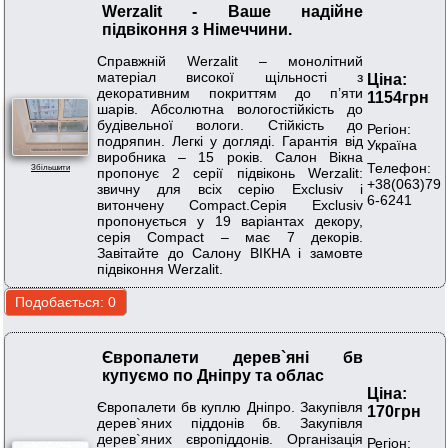
Werzalit - Ваше надійне
підвіконня з Німеччини.
Справжній Werzalit – монолітний
матеріал високої щільності з
Ціна:
декоративним покриттям до п’яти
1154грн
шарів. Абсолютна вологостійкість до
будівельної вологи. Стійкість до
Регіон:
подряпин. Легкі у догляді. Гарантія від
Україна
виробника – 15 років. Салон Вікна
Телефон:
Збільшити
пропонує 2 серії підвіконь Werzalit:
+38(063)79
звичну для всіх серію Exclusiv і
6-6241
витончену Compact.Серія Exclusiv
пропонується у 19 варіантах декору,
серія Compact – має 7 декорів.
Завітайте до Салону ВІКНА і замовте
підвіконня Werzalit.
Європалети дерев`яні бв
купуємо по Дніпру та облас
Ціна:
Європалети бв куплю Дніпро. Закупівля
170грн
дерев`яних піддонів бв. Закупівля
дерев`яних європіддонів. Організація
Регіон: