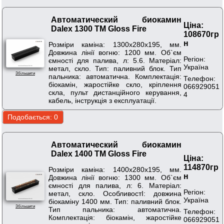
Автоматический биокамин
Ціна:
Dalex 1300 ТМ Gloss Fire
108670гр
н
Розміри каміна: 1300х280х195, мм.
Довжина лінії вогню: 1200 мм. Об`єм
Регіон:
ємності для палива, л: 5.6. Матеріал:
Україна
метал, скло. Тип: паливний блок. Тип
Збільшити
пальника: автоматична. Комплектація:
Телефон:
біокамін, жаростійке скло, кріплення
066929051
скла, пульт дистанційного керування,
4
кабель, інструкція з експлуатації.
Автоматический биокамин
Dalex 1400 ТМ Gloss Fire
Ціна:
114870гр
Розміри каміна: 1400х280х195, мм.
н
Довжина лінії вогню: 1300 мм. Об`єм
ємності для палива, л: 6. Матеріал:
Регіон:
метал, скло. ОсобливостІ: довжина
Україна
біокаміну 1400 мм. Тип: паливний блок.
Збільшити
Тип пальника: автоматична.
Телефон:
Комплектація: біокамін, жаростійке
066929051