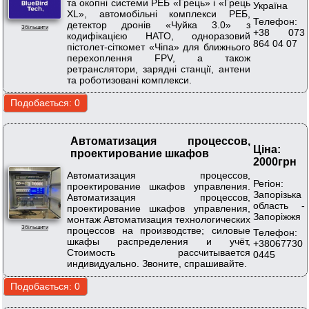
та окопні системи РЕБ «Грець» і «Грець
Україна
XL», автомобільні комплекси РЕБ,
Телефон:
детектор дронів «Чуйка 3.0» з
Збільшити
+38 073
кодифікацією НАТО, одноразовий
864 04 07
пістолет-сіткомет «Чіпа» для ближнього
перехоплення FPV, а також
ретранслятори, зарядні станції, антени
та роботизовані комплекси.
Автоматизация процессов,
Ціна:
проектирование шкафов
2000грн
Автоматизация процессов,
Регіон:
проектирование шкафов управления.
Запорізька
Автоматизация процессов,
область -
проектирование шкафов управления,
Запоріжжя
монтаж Автоматизация технологических
Збільшити
процессов на производстве; силовые
Телефон:
шкафы распределения и учёт,
+38067730
Стоимость рассчитывается
0445
индивидуально. Звоните, спрашивайте.