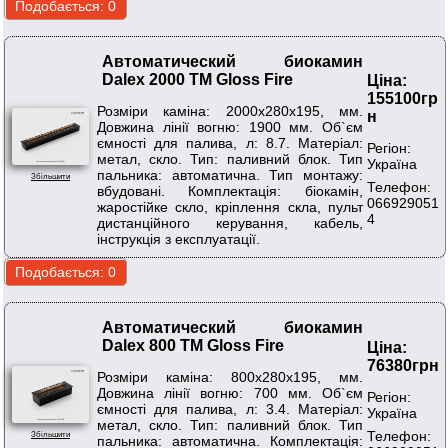
Автоматический биокамин
Dalex 2000 ТМ Gloss Fire
Ціна:
155100гр
Розміри каміна: 2000х280х195, мм.
н
Довжина лінії вогню: 1900 мм. Об`єм
ємності для палива, л: 8.7. Матеріал:
Регіон:
метал, скло. Тип: паливний блок. Тип
Україна
пальника: автоматична. Тип монтажу:
Збільшити
Телефон:
вбудовані. Комплектація: біокамін,
066929051
жаростійке скло, кріплення скла, пульт
4
дистанційного керування, кабель,
інструкція з експлуатації.
Автоматический биокамин
Dalex 800 ТМ Gloss Fire
Ціна:
76380грн
Розміри каміна: 800х280х195, мм.
Довжина лінії вогню: 700 мм. Об`єм
Регіон:
ємності для палива, л: 3.4. Матеріал:
Україна
метал, скло. Тип: паливний блок. Тип
Телефон:
Збільшити
пальника: автоматична. Комплектація: