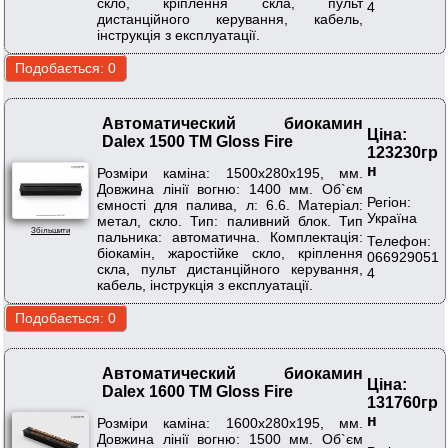
скло, кріплення скла, пульт
4
дистанційного керування, кабель,
інструкція з експлуатації.
Автоматический биокамин
Ціна:
Dalex 1500 ТМ Gloss Fire
123230гр
н
Розміри каміна: 1500х280х195, мм.
Довжина лінії вогню: 1400 мм. Об`єм
Регіон:
ємності для палива, л: 6.6. Матеріал:
Україна
метал, скло. Тип: паливний блок. Тип
Збільшити
пальника: автоматична. Комплектація:
Телефон:
біокамін, жаростійке скло, кріплення
066929051
скла, пульт дистанційного керування,
4
кабель, інструкція з експлуатації.
Автоматический биокамин
Ціна:
Dalex 1600 ТМ Gloss Fire
131760гр
н
Розміри каміна: 1600х280х195, мм.
Довжина лінії вогню: 1500 мм. Об`єм