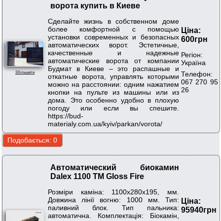
ворота купить в Киеве
Сделайте жизнь в собственном доме
более комфортной с помощью
Ціна:
установки современных и безопасных
600грн
автоматических ворот. Эстетичные,
качественные и надежные
Регіон:
автоматические ворота от компании
Україна
Будмат в Киеве – это распашные и
Телефон:
Збільшити
откатные ворота, управлять которыми
067 270 95
можно на расстоянии: одним нажатием
26
кнопки на пульте из машины или из
дома. Это особенно удобно в плохую
погоду или если вы спешите.
https://bud-
materialy.com.ua/kyiv/parkan/vorota/
Автоматический биокамин
Dalex 1100 ТМ Gloss Fire
Розміри каміна: 1100х280х195, мм.
Довжина лінії вогню: 1000 мм. Тип:
Ціна:
паливний блок. Тип пальника:
95940грн
автоматична. Комплектація: Біокамін,