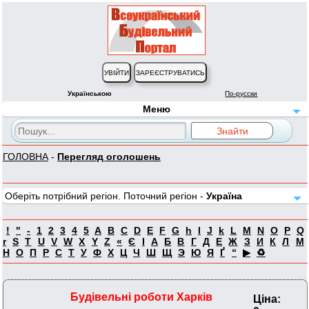
Українською
По-русски
Меню
ГОЛОВНА
-
Перегляд оголошень
Оберіть потрібний регіон. Поточний регіон -
Україна
!
"
-
1
2
3
4
5
A
B
C
D
E
F
G
h
I
J
k
L
M
N
O
P
Q
r
S
T
U
V
W
X
Y
Z
«
Є
І
А
Б
В
Г
Д
Е
Ж
З
И
К
Л
М
Н
О
П
Р
С
Т
У
Ф
Х
Ц
Ч
Ш
Щ
Э
Ю
Я
Ґ
“
▶
♻
Будівельні роботи Харків
Ціна: