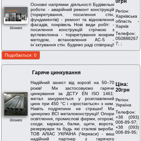
0грн
Основні напрямки діяльності Будівельні
роботи: - аварійний ремонт конструкцій
Регіон:
(торкретування, посилення стін,
Харківська
фундаментів) - ремонт та відновлення
область -
фасадів, покрівель Нові види робіт: -
Харків
Збільшити
посилення конструкцій стрічкою з
Телефон:
вуглеволокна - торкретування мокрим
050888267
методом, встановлення АС-5 -
7; ;
ін`єктування стін. Будемо раді співпраці!
Гаряче цинкування
Надійний захист від корозії на 50–70
Ціна:
років! Ми застосовуємо гаряче
20грн
цинкування за ДСТУ EN ISO 1461:
метал занурюється у розплавлений
Регіон:
цинк при 450 °C і «зростається» з ним.
Україна
Навіть подряпини не страшні! Ми
Телефон:
цинкуємо ВСІ металоконструкції! Опори
+38 (093)
освітлення, промислові ферми, огорожі,
Збільшити
008-89-97;
сходи, каркаси, балки, щити, ворота,
+38 (093)
резервуари та будь які сталеві вироби.
008-89-95;
ТОВ АЛІАС УКРАЇНА (Черкаси) - ваш
надійний партнер з гарячого