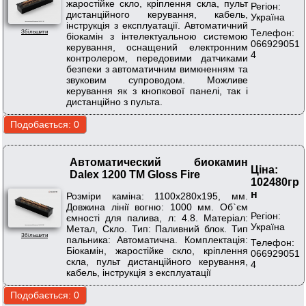
жаростійке скло, кріплення скла, пульт
Регіон:
дистанційного керування, кабель,
Україна
інструкція з експлуатації. Автоматичний
Телефон:
Збільшити
біокамін з інтелектуальною системою
066929051
керування, оснащений електронним
4
контролером, передовими датчиками
безпеки з автоматичним вимкненням та
звуковим супроводом. Можливе
керування як з кнопкової панелі, так і
дистанційно з пульта.
Автоматический биокамин
Ціна:
Dalex 1200 ТМ Gloss Fire
102480гр
н
Розміри каміна: 1100х280х195, мм.
Довжина лінії вогню: 1000 мм. Об`єм
Регіон:
ємності для палива, л: 4.8. Матеріал:
Україна
Метал, Скло. Тип: Паливний блок. Тип
Збільшити
пальника: Автоматична. Комплектація:
Телефон:
Біокамін, жаростійке скло, кріплення
066929051
скла, пульт дистанційного керування,
4
кабель, інструкція з експлуатації