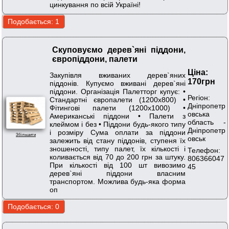
цинкування по всій Україні!
Cкуповуємо дерев`яні піддони,
європіддони, палети
Ціна:
Закупівля вживаних дерев`яних
170грн
піддонів. Купуємо вживані дерев`яні
піддони. Організація Палетторг купує: •
Регіон:
Стандартні європалети (1200x800) •
Дніпропетр
Фітингові палети (1200x1000) •
овська
Американські піддони • Палети з
область -
клеймом і без • Піддони будь-якого типу
Дніпропетр
і розміру Сума оплати за піддони
Збільшити
овськ
залежить від стану піддонів, ступеня їх
зношеності, типу палет, їх кількості і
Телефон:
коливається від 70 до 200 грн за штуку.
806366047
При кількості від 100 шт вивозимо
45
дерев`яні піддони власним
транспортом. Можлива будь-яка форма
оп