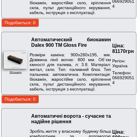
066929051
біокамін, жаростійке скло, кріплення
4
скла, пульт дистанційного керування,
кабель, інструкція з експлуатації.
Автоматический биокамин
Dalex 900 ТМ Gloss Fire
Ціна:
81170грн
Розміри каміна: 900х280х195, мм.
Довжина лінії вогню: 800 мм. Об`єм
Регіон:
ємності для палива, л: 3.8. Матеріал:
Україна
метал, скло. Тип: паливний блок. Тип
Телефон:
Збільшити
пальника: автоматична. Комплектація:
066929051
біокамін, жаростійке скло, кріплення
4
скла, пульт дистанційного керування,
кабель, інструкція з експлуатації.
Автоматичні ворота - сучасне та
надійне рішення
Зробіть життя у власному будинку більш
Ціна:
комфортним за допомогою