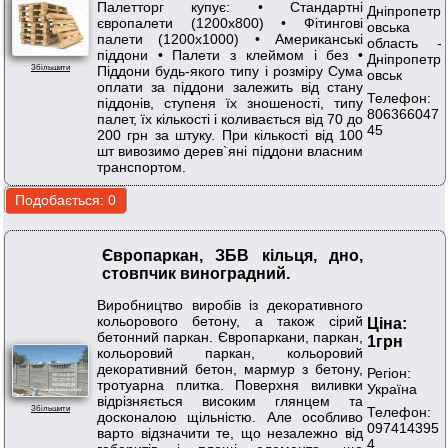
Палетторг купує: • Стандартні
Дніпропетр
європалети (1200x800) • Фітингові
овська
палети (1200x1000) • Американські
область -
піддони • Палети з клеймом і без •
Дніпропетр
Збільшити
Піддони будь-якого типу і розміру Сума
овськ
оплати за піддони залежить від стану
Телефон:
піддонів, ступеня їх зношеності, типу
806366047
палет, їх кількості і коливається від 70 до
45
200 грн за штуку. При кількості від 100
шт вивозимо дерев`яні піддони власним
транспортом.
Європаркан, ЗБВ кільця, дно,
стовпчик виноградний.
Виробництво виробів із декоративного
кольорового бетону, а також сірий
Ціна:
бетонний паркан. Європаркани, паркан,
1грн
кольоровий паркан, кольоровий
декоративний бетон, мармур з бетону,
Регіон:
тротуарна плитка. Поверхня виливки
Україна
відрізняється високим глянцем та
Телефон:
Збільшити
досконалою щільністю. Але особливо
097414395
варто відзначити те, що незалежно від
4