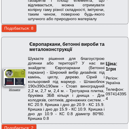
габаритів і площі елемента, що
відливається, можна отримувати
колірну гаму різної складності, імітуючи,
таким чином, поверхню будь-якого
штучного або природного матеріалу
Європаркани, бетонні вироби та
металоконструкції
Шукаєте рішення для благоустрою
ділянки або території? У нас ви
Ціна:
знайдете: Європаркани (Бетонні
1грн
паркани) - Широкий вибір дизайнів: під
камінь, цеглу, дерево. Сірий і
Регіон:
кольоровий під мармур. - Шлакоблок
Україна
190х390х190мм - Стовп виноградний
Телефон:
2,2 м, 2,7 м, 2,4 м. - Тротуарна плитка,
Збільшити
097414395
бруківка ЗБВ кільця і днища - Для
4
колодязів, септиків, дренажних систем. -
КС 20.9. Кришка і дно до 20.9 - КС 15.9.
Кришка і дно до 15.9 - КС 10.9. Кришка і
дно до 10.9 - КС 0.8 діаметр 80*80.
Кришка 0.8