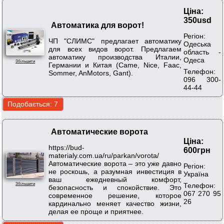
Ціна:
350usd
Автоматика для ворот!
Регіон:
ЧП "СЛИМС" предлагает автоматику
Одеська
для всех видов ворот. Предлагаем
область -
автоматику производства Италии,
Одеса
Збільшити
Германии и Китая (Came, Nice, Faac,
Телефон:
Sommer, AnMotors, Gant).
096 300-
44-44
Автоматические ворота
Ціна:
https://bud-
600грн
materialy.com.ua/ru/parkan/vorota/
Автоматические ворота – это уже давно
Регіон:
не роскошь, а разумная инвестиция в
Україна
ваш ежедневный комфорт,
Телефон:
Збільшити
безопасность и спокойствие. Это
067 270 95
современное решение, которое
26
кардинально меняет качество жизни,
делая ее проще и приятнее.