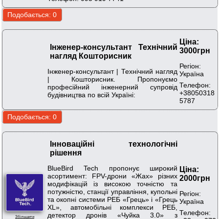
Ціна:
Інженер-консультант Технічний
3000грн
нагляд Кошторисник
Регіон:
Інженер-консультант | Технічний нагляд
Україна
| Кошторисник. Пропонуємо
Телефон:
професійний інженерний супровід
+38050318
будівництва по всій Україні:
5787
Інноваційні технологічні
рішення
BlueBird Tech пропонує широкий
Ціна:
асортимент: FPV-дрони «Жах» різних
2000грн
модифікацій із високою точністю та
потужністю, станції управління, купольні
Регіон:
та окопні системи РЕБ «Грець» і «Грець
Україна
XL», автомобільні комплекси РЕБ,
Телефон:
детектор дронів «Чуйка 3.0» з
Збільшити