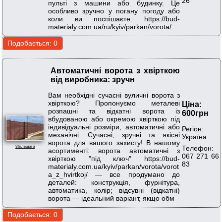
26
пульті з машини або будинку. Це
особливо зручно у погану погоду або
коли ви поспішаєте. https://bud-
materialy.com.ua/ru/kyiv/parkan/vorota/
Автоматичні ворота з хвірткою
від виробника: зручн
Вам необхідні сучасні вуличні ворота з
хвірткою? Пропонуємо металеві
Ціна:
розпашні та відкатні ворота із
600грн
вбудованою або окремою хвірткою під
індивідуальні розміри, автоматичні або
Регіон:
механічні. Сучасні, зручні та якісні
Україна
ворота для вашого захисту! В нашому
Телефон:
Збільшити
асортименті: ворота автоматичні з
067 271 66
хвірткою "під ключ" https://bud-
83
materialy.com.ua/kyiv/parkan/vorota/vorot
a_z_hvirtkoj/ — все продумано до
деталей: конструкція, фурнітура,
автоматика, колір; відсувні (відкатні)
ворота — ідеальний варіант, якщо обм