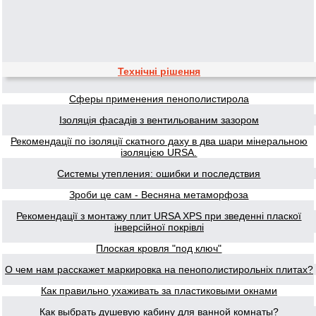
Технічні рішення
Сферы применения пенополистирола
Ізоляція фасадів з вентильованим зазором
Рекомендації по ізоляції скатного даху в два шари мінеральною
ізоляцією URSA.
Системы утепления: ошибки и последствия
Зроби це сам - Весняна метаморфоза
Рекомендації з монтажу плит URSA XPS при зведенні пласкої
інверсійної покрівлі
Плоская кровля "под ключ"
О чем нам расскажет маркировка на пенополистирольніх плитах?
Как правильно ухаживать за пластиковыми окнами
Как выбрать душевую кабину для ванной комнаты?