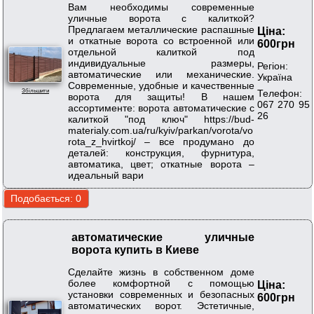
Вам необходимы современные
уличные ворота с калиткой?
Предлагаем металлические распашные
Ціна:
и откатные ворота со встроенной или
600грн
отдельной калиткой под
индивидуальные размеры,
Регіон:
автоматические или механические.
Україна
Современные, удобные и качественные
Телефон:
Збільшити
ворота для защиты! В нашем
067 270 95
ассортименте: ворота автоматические с
26
калиткой "под ключ" https://bud-
materialy.com.ua/ru/kyiv/parkan/vorota/vo
rota_z_hvirtkoj/ – все продумано до
деталей: конструкция, фурнитура,
автоматика, цвет; откатные ворота –
идеальный вари
автоматические уличные
ворота купить в Киеве
Сделайте жизнь в собственном доме
более комфортной с помощью
Ціна:
установки современных и безопасных
600грн
автоматических ворот. Эстетичные,