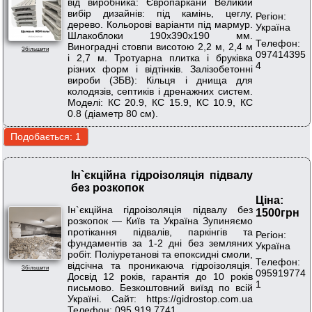
від виробника: Європаркани Великий
вибір дизайнів: під камінь, цеглу,
Регіон:
дерево. Кольорові варіанти під мармур.
Україна
Шлакоблоки 190х390х190 мм.
Телефон:
Виноградні стовпи висотою 2,2 м, 2,4 м
Збільшити
097414395
і 2,7 м. Тротуарна плитка і бруківка
4
різних форм і відтінків. Залізобетонні
вироби (ЗБВ): Кільця і днища для
колодязів, септиків і дренажних систем.
Моделі: КС 20.9, КС 15.9, КС 10.9, КС
0.8 (діаметр 80 см).
Ін`єкційна гідроізоляція підвалу
без розкопок
Ціна:
Ін`єкційна гідроізоляція підвалу без
1500грн
розкопок — Київ та Україна Зупиняємо
протікання підвалів, паркінгів та
Регіон:
фундаментів за 1-2 дні без земляних
Україна
робіт. Поліуретанові та епоксидні смоли,
Телефон:
відсічна та проникаюча гідроізоляція.
Збільшити
095919774
Досвід 12 років, гарантія до 10 років
1
письмово. Безкоштовний виїзд по всій
Україні. Сайт: https://gidrostop.com.ua
Телефон: 095 919 7741