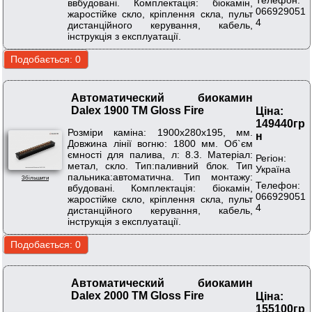
ввбудовані. Комплектація: біокамін,
066929051
жаростійке скло, кріплення скла, пульт
4
дистанційного керування, кабель,
інструкція з експлуатації.
Автоматический биокамин
Dalex 1900 ТМ Gloss Fire
Ціна:
149440гр
Розміри каміна: 1900х280х195, мм.
н
Довжина лінії вогню: 1800 мм. Об`єм
ємності для палива, л: 8.3. Матеріал:
Регіон:
метал, скло. Тип:паливний блок. Тип
Україна
пальника:автоматична. Тип монтажу:
Збільшити
Телефон:
вбудовані. Комплектація: біокамін,
066929051
жаростійке скло, кріплення скла, пульт
4
дистанційного керування, кабель,
інструкція з експлуатації.
Автоматический биокамин
Dalex 2000 ТМ Gloss Fire
Ціна:
155100гр