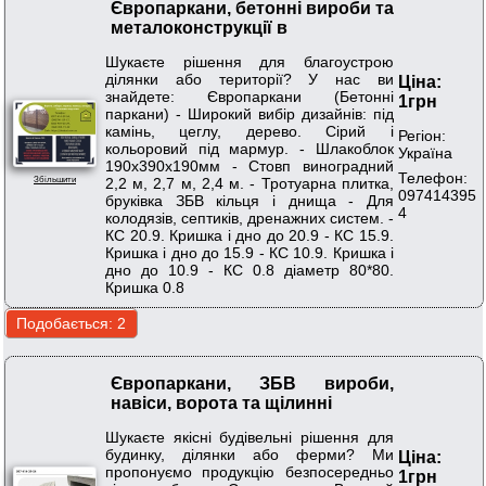
Європаркани, бетонні вироби та
металоконструкції в
Шукаєте рішення для благоустрою
ділянки або території? У нас ви
Ціна:
знайдете: Європаркани (Бетонні
1грн
паркани) - Широкий вибір дизайнів: під
камінь, цеглу, дерево. Сірий і
Регіон:
кольоровий під мармур. - Шлакоблок
Україна
190х390х190мм - Стовп виноградний
Телефон:
2,2 м, 2,7 м, 2,4 м. - Тротуарна плитка,
Збільшити
097414395
бруківка ЗБВ кільця і днища - Для
4
колодязів, септиків, дренажних систем. -
КС 20.9. Кришка і дно до 20.9 - КС 15.9.
Кришка і дно до 15.9 - КС 10.9. Кришка і
дно до 10.9 - КС 0.8 діаметр 80*80.
Кришка 0.8
Європаркани, ЗБВ вироби,
навіси, ворота та щілинні
Шукаєте якісні будівельні рішення для
будинку, ділянки або ферми? Ми
Ціна:
пропонуємо продукцію безпосередньо
1грн