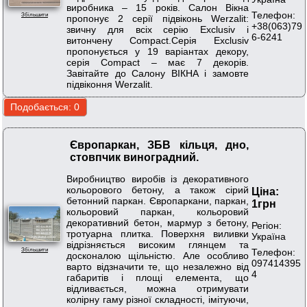
виробника – 15 років. Салон Вікна
Телефон:
Збільшити
пропонує 2 серії підвіконь Werzalit:
+38(063)79
звичну для всіх серію Exclusiv і
6-6241
витончену Compact.Серія Exclusiv
пропонується у 19 варіантах декору,
серія Compact – має 7 декорів.
Завітайте до Салону ВІКНА і замовте
підвіконня Werzalit.
Європаркан, ЗБВ кільця, дно,
стовпчик виноградний.
Виробництво виробів із декоративного
кольорового бетону, а також сірий
Ціна:
бетонний паркан. Європаркани, паркан,
1грн
кольоровий паркан, кольоровий
декоративний бетон, мармур з бетону,
Регіон:
тротуарна плитка. Поверхня виливки
Україна
відрізняється високим глянцем та
Телефон:
Збільшити
досконалою щільністю. Але особливо
097414395
варто відзначити те, що незалежно від
4
габаритів і площі елемента, що
відливається, можна отримувати
колірну гаму різної складності, імітуючи,