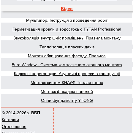
Відео
Мультипор. Інструкція з проведення робіт
Герметизация кровли и водостока с TYTAN Professional
Звукоізоляція внутрішніх приміщень. Правила монтажу
Теплоізоляція пласких дахів
Монтаж облицювання фасаду. Правила
Euro Window - Система комплексного оконного монтажа
Каркасні перегородки. Акустичні процеси в конструкції
Монтаж систем КНАУФ-Теплая стена
Монтаж фасадніх панелей
Стіни фундаменту YTONG
© 2014-2026р.
ВБП
Контакти
Оголошення