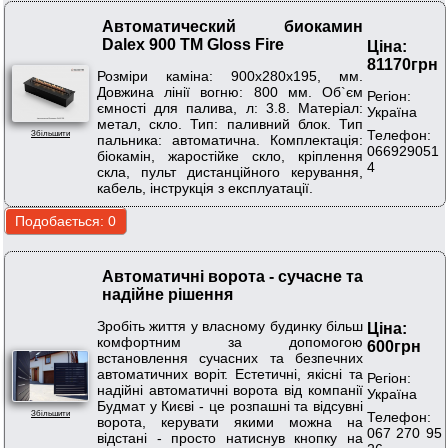
Автоматический биокамин
Dalex 900 ТМ Gloss Fire
Ціна:
81170грн
Розміри каміна: 900х280х195, мм.
Довжина лінії вогню: 800 мм. Об`єм
Регіон:
ємності для палива, л: 3.8. Матеріал:
Україна
метал, скло. Тип: паливний блок. Тип
Телефон:
Збільшити
пальника: автоматична. Комплектація:
066929051
біокамін, жаростійке скло, кріплення
4
скла, пульт дистанційного керування,
кабель, інструкція з експлуатації.
Автоматичні ворота - сучасне та
надійне рішення
Зробіть життя у власному будинку більш
Ціна:
комфортним за допомогою
600грн
встановлення сучасних та безпечних
автоматичних воріт. Естетичні, якісні та
Регіон:
надійні автоматичні ворота від компанії
Україна
Будмат у Києві - це розпашні та відсувні
Телефон:
Збільшити
ворота, керувати якими можна на
067 270 95
відстані - просто натиснув кнопку на