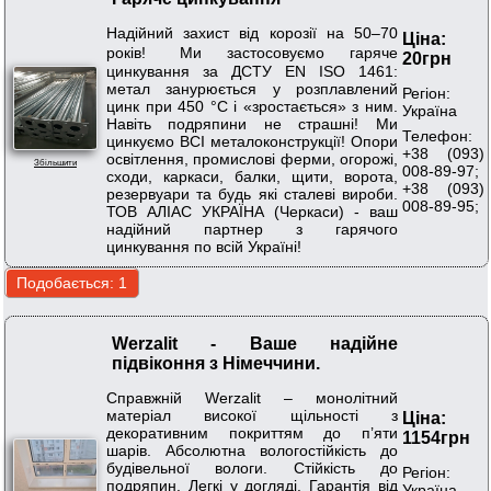
Надійний захист від корозії на 50–70
Ціна:
років! Ми застосовуємо гаряче
20грн
цинкування за ДСТУ EN ISO 1461:
метал занурюється у розплавлений
Регіон:
цинк при 450 °C і «зростається» з ним.
Україна
Навіть подряпини не страшні! Ми
Телефон:
цинкуємо ВСІ металоконструкції! Опори
+38 (093)
освітлення, промислові ферми, огорожі,
Збільшити
008-89-97;
сходи, каркаси, балки, щити, ворота,
+38 (093)
резервуари та будь які сталеві вироби.
008-89-95;
ТОВ АЛІАС УКРАЇНА (Черкаси) - ваш
надійний партнер з гарячого
цинкування по всій Україні!
Werzalit - Ваше надійне
підвіконня з Німеччини.
Справжній Werzalit – монолітний
матеріал високої щільності з
Ціна:
декоративним покриттям до п’яти
1154грн
шарів. Абсолютна вологостійкість до
будівельної вологи. Стійкість до
Регіон:
подряпин. Легкі у догляді. Гарантія від
Україна