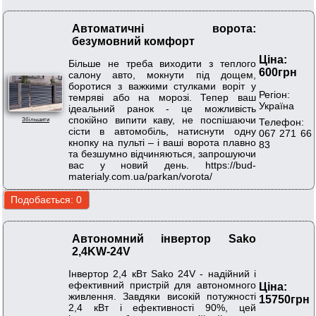
Автоматичні ворота:
безумовний комфорт
Ціна:
Більше не треба виходити з теплого
600грн
салону авто, мокнути під дощем,
боротися з важкими стулками воріт у
Регіон:
темряві або на морозі. Тепер ваш
Україна
ідеальний ранок - це можливість
спокійно випити каву, не поспішаючи
Телефон:
Збільшити
сісти в автомобіль, натиснути одну
067 271 66
кнопку на пульті – і ваші ворота плавно
83
та безшумно відчиняються, запрошуючи
вас у новий день. https://bud-
materialy.com.ua/parkan/vorota/
Автономний інвертор Sako
2,4KW-24V
Інвертор 2,4 кВт Sako 24V - надійний і
ефективний пристрій для автономного
Ціна:
живлення. Завдяки високій потужності
15750грн
2,4 кВт і ефективності 90%, цей