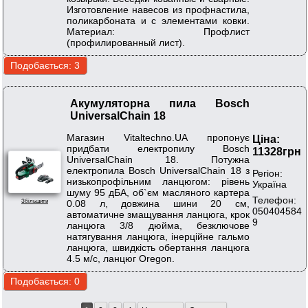
Изготовление навесов из профнастила,
поликарбоната и с элементами ковки.
Материал: Профлист
(профилированный лист).
Акумуляторна пила Bosch
UniversalChain 18
Магазин Vitaltechno.UA пропонує
Ціна:
придбати електропилу Bosch
11328грн
UniversalChain 18. Потужна
електропила Bosch UniversalChain 18 з
Регіон:
низькопрофільним ланцюгом: рівень
Україна
шуму 95 дБА, об`єм масляного картера
Телефон:
0.08 л, довжина шини 20 см,
Збільшити
050404584
автоматичне змащування ланцюга, крок
9
ланцюга 3/8 дюйма, безключове
натягування ланцюга, інерційне гальмо
ланцюга, швидкість обертання ланцюга
4.5 м/с, ланцюг Oregon.