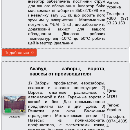
інвертор забезпечить постійний струм
Регіон:
для вашого обладнання. Інвертор Sako
Україна
має компактні габарити 350x270x98 мм
Телефон:
і невелику вагу 5,1 кг, що робить його
+380 (97)
зручним у використанні. Максимальна
63 23 159
потужність ФЕМ - 3 кВт, що забезпечить
додатковий захист для вашого
обладнання. Діапазон робочих
температур від -10°C до 50°C робить
цей інвертор ідеальним.
Акабуд – заборы, ворота,
навесы от производителя
1) Заборы: профнастил, еврозаборы,
сварные и кованые конструкции 2)
Ціна:
Ворота: откатные, распашные, с
1грн
автоматикой и без. Гаражные ворота с
ковкой и без. Для промышленных
Регіон:
предприятий так и для дома. 3)
Україна
Решетки для окон. Балконные
ограждения. Металические двери. 4)
Телефон:
Збільшити
Навесы: из поликарбоната,
097414395
профнастила, с элементами ковки,
4
козырьки. Беседки кованные и сварные.