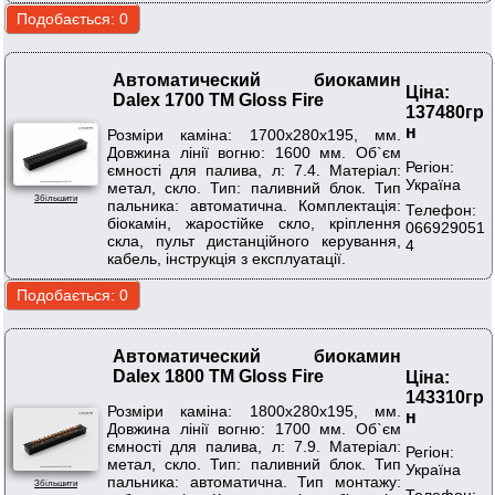
Автоматический биокамин
Ціна:
Dalex 1700 ТМ Gloss Fire
137480гр
н
Розміри каміна: 1700х280х195, мм.
Довжина лінії вогню: 1600 мм. Об`єм
Регіон:
ємності для палива, л: 7.4. Матеріал:
Україна
метал, скло. Тип: паливний блок. Тип
Збільшити
пальника: автоматична. Комплектація:
Телефон:
біокамін, жаростійке скло, кріплення
066929051
скла, пульт дистанційного керування,
4
кабель, інструкція з експлуатації.
Автоматический биокамин
Dalex 1800 ТМ Gloss Fire
Ціна:
143310гр
Розміри каміна: 1800х280х195, мм.
н
Довжина лінії вогню: 1700 мм. Об`єм
ємності для палива, л: 7.9. Матеріал:
Регіон:
метал, скло. Тип: паливний блок. Тип
Україна
пальника: автоматична. Тип монтажу:
Збільшити
Телефон: