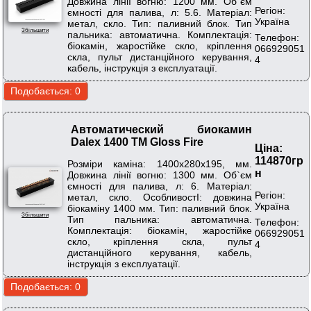
Довжина лінії вогню: 1200 мм. Об`єм
Регіон:
ємності для палива, л: 5.6. Матеріал:
Україна
метал, скло. Тип: паливний блок. Тип
Збільшити
пальника: автоматична. Комплектація:
Телефон:
біокамін, жаростійке скло, кріплення
066929051
скла, пульт дистанційного керування,
4
кабель, інструкція з експлуатації.
Автоматический биокамин
Dalex 1400 ТМ Gloss Fire
Ціна:
114870гр
Розміри каміна: 1400х280х195, мм.
н
Довжина лінії вогню: 1300 мм. Об`єм
ємності для палива, л: 6. Матеріал:
Регіон:
метал, скло. ОсобливостІ: довжина
Україна
біокаміну 1400 мм. Тип: паливний блок.
Збільшити
Тип пальника: автоматична.
Телефон:
Комплектація: біокамін, жаростійке
066929051
скло, кріплення скла, пульт
4
дистанційного керування, кабель,
інструкція з експлуатації.