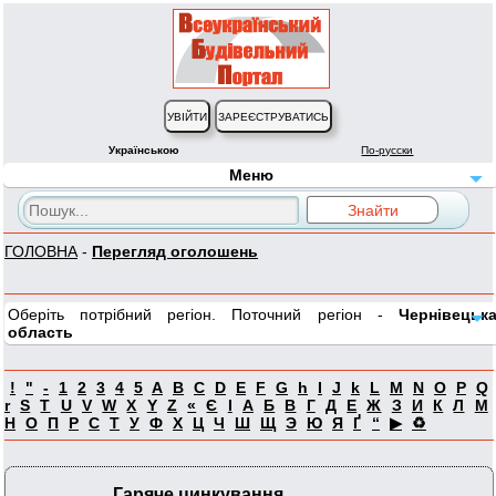
Українською
По-русски
Меню
ГОЛОВНА
-
Перегляд оголошень
Оберіть потрібний регіон. Поточний регіон -
Чернівецьк
область
!
"
-
1
2
3
4
5
A
B
C
D
E
F
G
h
I
J
k
L
M
N
O
P
Q
r
S
T
U
V
W
X
Y
Z
«
Є
І
А
Б
В
Г
Д
Е
Ж
З
И
К
Л
М
Н
О
П
Р
С
Т
У
Ф
Х
Ц
Ч
Ш
Щ
Э
Ю
Я
Ґ
“
▶
♻
Гаряче цинкування