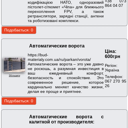
+38 073
кодифікацією НАТО, одноразовий
864 04 07
пістолет-сіткомет «Чіпа» для ближнього
перехоплення FPV, а також
ретранслятори, зарядні станції, антени
та роботизовані комплекси.
Автоматические ворота
Ціна:
https://bud-
600грн
materialy.com.ua/ru/parkan/vorota/
Автоматические ворота – это уже давно
Регіон:
не роскошь, а разумная инвестиция в
Україна
ваш ежедневный комфорт,
Телефон:
Збільшити
безопасность и спокойствие. Это
067 270 95
современное решение, которое
26
кардинально меняет качество жизни,
делая ее проще и приятнее.
Автоматические ворота с
калиткой от производителя: