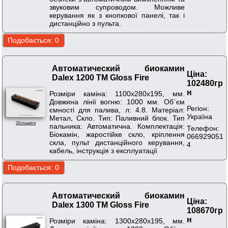
звуковим супроводом. Можливе
керування як з кнопкової панелі, так і
дистанційно з пульта.
Автоматический биокамин
Ціна:
Dalex 1200 ТМ Gloss Fire
102480гр
н
Розміри каміна: 1100х280х195, мм.
Довжина лінії вогню: 1000 мм. Об`єм
Регіон:
ємності для палива, л: 4.8. Матеріал:
Україна
Метал, Скло. Тип: Паливний блок. Тип
Збільшити
пальника: Автоматична. Комплектація:
Телефон:
Біокамін, жаростійке скло, кріплення
066929051
скла, пульт дистанційного керування,
4
кабель, інструкція з експлуатації
Автоматический биокамин
Ціна:
Dalex 1300 ТМ Gloss Fire
108670гр
н
Розміри каміна: 1300х280х195, мм.