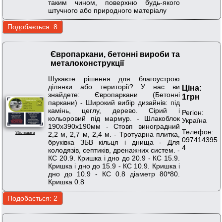
таким чином, поверхню будь-якого
штучного або природного матеріалу
Європаркани, бетонні вироби та
металоконструкції
Шукаєте рішення для благоустрою
ділянки або території? У нас ви
Ціна:
знайдете: Європаркани (Бетонні
1грн
паркани) - Широкий вибір дизайнів: під
камінь, цеглу, дерево. Сірий і
Регіон:
кольоровий під мармур. - Шлакоблок
Україна
190х390х190мм - Стовп виноградний
Телефон:
2,2 м, 2,7 м, 2,4 м. - Тротуарна плитка,
Збільшити
097414395
бруківка ЗБВ кільця і днища - Для
4
колодязів, септиків, дренажних систем. -
КС 20.9. Кришка і дно до 20.9 - КС 15.9.
Кришка і дно до 15.9 - КС 10.9. Кришка і
дно до 10.9 - КС 0.8 діаметр 80*80.
Кришка 0.8