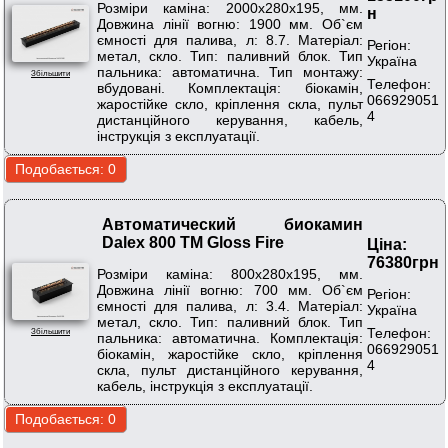
Розміри каміна: 2000х280х195, мм.
н
Довжина лінії вогню: 1900 мм. Об`єм
ємності для палива, л: 8.7. Матеріал:
Регіон:
метал, скло. Тип: паливний блок. Тип
Україна
пальника: автоматична. Тип монтажу:
Збільшити
Телефон:
вбудовані. Комплектація: біокамін,
066929051
жаростійке скло, кріплення скла, пульт
4
дистанційного керування, кабель,
інструкція з експлуатації.
Автоматический биокамин
Dalex 800 ТМ Gloss Fire
Ціна:
76380грн
Розміри каміна: 800х280х195, мм.
Довжина лінії вогню: 700 мм. Об`єм
Регіон:
ємності для палива, л: 3.4. Матеріал:
Україна
метал, скло. Тип: паливний блок. Тип
Телефон:
Збільшити
пальника: автоматична. Комплектація:
066929051
біокамін, жаростійке скло, кріплення
4
скла, пульт дистанційного керування,
кабель, інструкція з експлуатації.