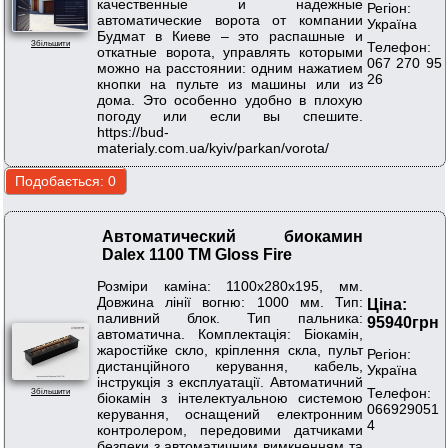
качественные и надежные
Регіон:
автоматические ворота от компании
Україна
Будмат в Киеве – это распашные и
Телефон:
Збільшити
откатные ворота, управлять которыми
067 270 95
можно на расстоянии: одним нажатием
26
кнопки на пульте из машины или из
дома. Это особенно удобно в плохую
погоду или если вы спешите.
https://bud-
materialy.com.ua/kyiv/parkan/vorota/
Автоматический биокамин
Dalex 1100 ТМ Gloss Fire
Розміри каміна: 1100х280х195, мм.
Довжина лінії вогню: 1000 мм. Тип:
Ціна:
паливний блок. Тип пальника:
95940грн
автоматична. Комплектація: Біокамін,
жаростійке скло, кріплення скла, пульт
Регіон:
дистанційного керування, кабель,
Україна
інструкція з експлуатації. Автоматичний
Телефон:
Збільшити
біокамін з інтелектуальною системою
066929051
керування, оснащений електронним
4
контролером, передовими датчиками
безпеки з автоматичним вимкненням та