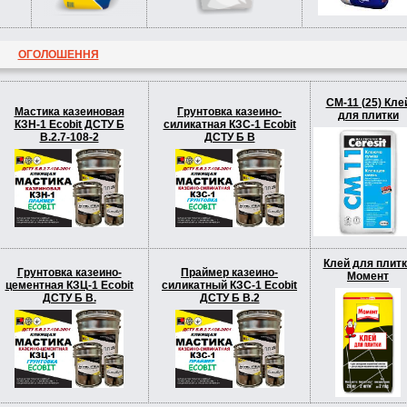
ОГОЛОШЕННЯ
СМ-11 (25) Кле
Мастика казеиновая
Грунтовка казеино-
для плитки
КЗН-1 Ecobit ДСТУ Б
силикатная КЗС-1 Ecobit
В.2.7-108-2
ДСТУ Б В
Клей для плитк
Грунтовка казеино-
Праймер казеино-
Момент
цементная КЗЦ-1 Ecobit
силикатный КЗС-1 Ecobit
ДСТУ Б В.
ДСТУ Б В.2