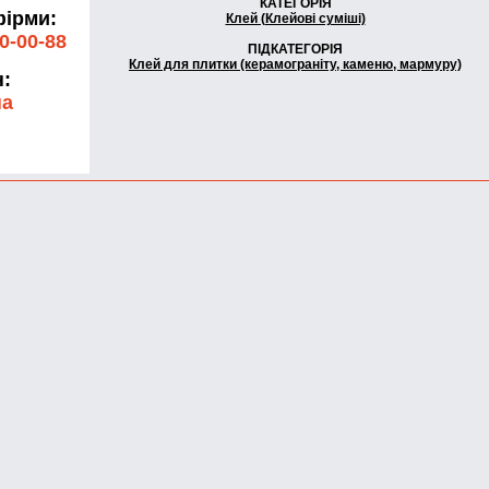
КАТЕГОРІЯ
ірми:
Клей (Клейові суміші)
30-00-88
ПІДКАТЕГОРІЯ
Клей для плитки (керамограніту, каменю, мармуру)
н:
на
: