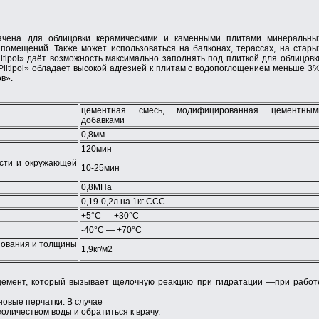
значена для облицовки керамическими и каменными плитами минеральны
 помещений. Также может использоваться на балконах, терассах, на стары
litipol» даёт возможность максимально заполнять под плиткой для облицовк
Plitipol» обладает высокой адгезией к плитам с водопоглощением меньше 3%
ов».
цементная смесь, модифицированная цементным
добавками
0,8мм
120мин
ости и окружающей
10-25мин
0,8МПа
0,19-0,2л на 1кг ССС
+5°С — +30°С
-40°С — +70°С
снования и толщины
1,9кг/м2
т цемент, который вызывает щелочную реакцию при гидратации —при работ
новые перчатки. В случае
оличеством воды и обратиться к врачу.