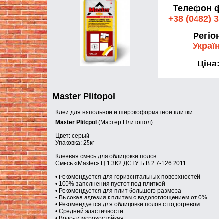
Телефон ф
+38 (0482) 
Регіо
Украї
Ціна
Master Plitopol
Клей для напольной и широкоформатной плитки
Master Plitopol
(Мастер Плитопол)
Цвет: серый
Упаковка: 25кг
Клеевая смесь для облицовки полов
Смесь «Master» Ц.1.3К2 ДСТУ Б В.2.7-126:2011
• Рекомендуется для горизонтальных поверхностей
• 100% заполнения пустот под плиткой
• Рекомендуется для плит большого размера
• Высокая адгезия к плитам с водопоглощением от 0%
• Рекомендуется для облицовки полов с подогревом
• Средней эластичности
• Водо- и морозостойкая