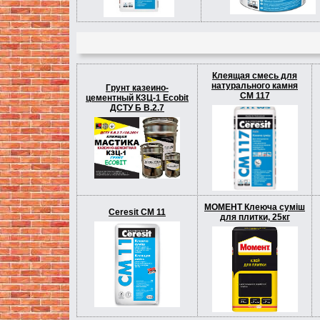
Клеящая смесь для
натурального камня
Грунт казеино-
СМ 117
цементный КЗЦ-1 Ecobit
ДСТУ Б В.2.7
МОМЕНТ Клеюча суміш
Ceresit СМ 11
для плитки, 25кг