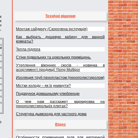
Технічні рішення
х
х
и
Монтаж сайдингу (Скорочена інструкція)
.
Как выбрать душевую кабину для ванной
комнаты?
и
Тепла підлога
Стіни підвальних та цокольних приміщень.
Утеплення віконних скосів - новинка в
асортименті продукції Ytong Multipor
Изоляция труб пенопластом (пенополистиролом)
Містки холоду – як їх уникнути?
Подарунок домашньому улюбленцю
О чем нам расскажет маркировка на
пенополистирольніх плитах?
Структура дымохода для частного дома
е
Відео
Особенности применения геля для кирпичной