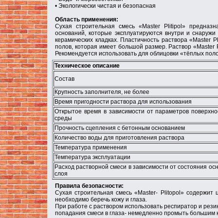
• Экологически чистая и безопасная
Область применения:
Сухая строительная смесь «Master Plitipol» предна
оснований, которые эксплуатируются внутри и снаружи
керамических кладках. Пластичность раствора «Master P
полов, которая имеет большой размер. Раствор «Master 
Рекомендуется использовать для облицовки «тёплых пол
Техническое описание
Состав
Крупность заполнителя, не более
Время пригодности раствора для использования
Открытое время в зависимости от параметров поверхн
среды
Прочность сцепления с бетонным основанием
Количество воды для приготовления раствора
Температура применения
Температура эксплуатации
Расход растворной смеси в зависимости от состояния о
слоя
Правила безопасности:
Сухая строительная смесь «Мaster- Plitopol» содержи
необходимо беречь кожу и глаза.
При работе с раствором использовать респиратор и рези
попадания смеси в глаза- немедленно промыть большим к