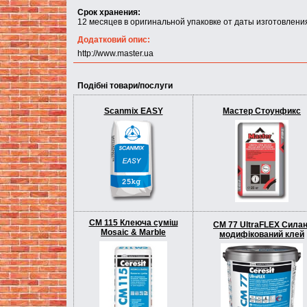
Срок хранения:
12 месяцев в оригинальной упаковке от даты изготовления
Додатковий опис:
http://www.master.ua
Подібні товари/послуги
Scanmix EASY
Мастер Стоунфикс
CM 115 Клеюча суміш
CM 77 UltraFLEX Силан
Mosaic & Marble
модифікований клей