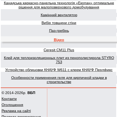
Канадська каркасно-панельна технологія «Екопан» оптимальне
рішення для малоповерхового домобудування
Камінний вентилятор
Вибір товщини стіни
Паз-гребінь
Відео
Ceresit CM11 Plus
Клей для теплоизоляционных плит из пенополистирола STYRO
753
Устройство облицовки КНАУФ W611 с клеем КНАУФ Перлфикс
Особенности применения геля для кирпичной кладки в
строительстве
© 2014-2026р.
ВБП
Контакти
Оголошення
Реклама на сайті
Правила використання