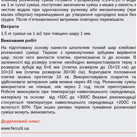
на 1 кг сухої суміші, поступово засипаючи суміш з мішка у ємність з
чистою водою при одночасному ручному або механічному (при
малих обертах) перемішуванні до утворення однорідної маси без
грудок. Після п'ятихвилинної витримки повторно перемішати.
Витрати
1,5 кг суміші на 1 м2 при товщині шару 1 мм.
Виконання робіт
На підготовану основу нанести шпателем тонкий шар клейової
розчинової суміші. Теркою з прямокутними зубцями вирівняти
шар, після чого викласти плитки, притискаючи їх до основи. В
залежності від розміру плитки необхідно використовувати терку з
розміром зубців від 6×6 мм (плитка розміром до 15×15 см) до
10×10 мм (плитка розміром 30×30 см). Коригувати положення
плитки можна протягом 10 хв. Використовувати покриття та
здійснювати затирання швів можна через 48 год. Розчинову суміш
використати не пізніше, ніж через 2 год. після приготування.
Роботи виконувати при температурі навколишнього середовища,
матеріалу та основи від +50С до +300С Вказані рекомендації
стосуються температури навколишнього середовища +200С та
вологості 60%. При інших умовах терміни тужавіння розчинової
суміші можуть змінюватись.
Додатковий опис:
www.ferozit.ua