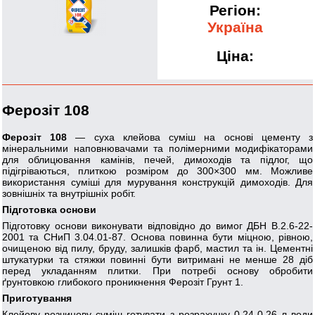
Регіон:
Україна
Ціна:
Ферозіт 108
Ферозіт 108
— суха клейова суміш на основі цементу з
мінеральними наповнювачами та полімерними модифікаторами
для облицювання камінів, печей, димоходів та підлог, що
підігріваються, плиткою розміром до 300×300 мм. Можливе
використання суміші для мурування конструкцій димоходів. Для
зовнішніх та внутрішніх робіт.
Підготовка основи
Підготовку основи виконувати відповідно до вимог ДБН В.2.6-22-
2001 та СНиП 3.04.01-87. Основа повинна бути міцною, рівною,
очищеною від пилу, бруду, залишків фарб, мастил та ін. Цементні
штукатурки та стяжки повинні бути витримані не менше 28 діб
перед укладанням плитки. При потребі основу обробити
ґрунтовкою глибокого проникнення Ферозіт Грунт 1.
Приготування
Клейову розчинову суміш готувати з розрахунку 0,24-0,26 л води