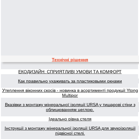
Технічні рішення
ЕКОДИЗАЙН: СПРИЯТЛИВІ УМОВИ ТА КОМФОРТ
Как правильно ухаживать за пластиковыми окнами
Утеплення віконних скосів - новинка в асортименті продукції Ytong
Multipor
Вказівки з монтажу мінеральної ізоляції URSA у тишарові стіни з
облицюванням цеглою.
Ідеально рівна стеля
Інструкції з монтажу мінеральної ізоляції URSA для звукоізоляції
підвісної стелі.