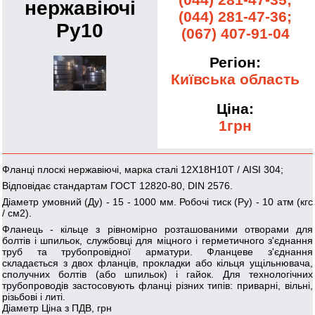
нержавіючі
(044) 281-47-36;
Ру10
(067) 407-91-04
Регіон:
Київська область
Ціна:
1грн
Фланці плоскі нержавіючі, марка сталі 12Х18Н10Т / AISI 304;
Відповідає стандартам ГОСТ 12820-80, DIN 2576.
Діаметр умовний (Ду) - 15 - 1000 мм. Робочі тиск (Ру) - 10 атм (кгс
/ см2).
Фланець - кільце з рівномірно розташованими отворами для
болтів і шпильок, службовці для міцного і герметичного з'єднання
труб та трубопровідної арматури. Фланцеве з'єднання
складається з двох фланців, прокладки або кільця ущільнювача,
сполучних болтів (або шпильок) і гайок. Для технологічних
трубопроводів застосовують фланці різних типів: приварні, вільні,
різьбові і литі.
Діаметр Ціна з ПДВ, грн