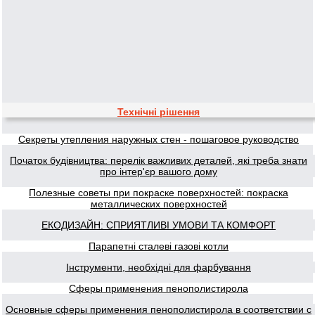
Технічні рішення
Секреты утепления наружных стен - пошаговое руководство
Початок будівництва: перелік важливих деталей, які треба знати
про інтер'єр вашого дому
Полезные советы при покраске поверхностей: покраска
металлических поверхностей
ЕКОДИЗАЙН: СПРИЯТЛИВІ УМОВИ ТА КОМФОРТ
Парапетні сталеві газові котли
Інструменти, необхідні для фарбування
Сферы применения пенополистирола
Основные сферы применения пенополистирола в соответствии с