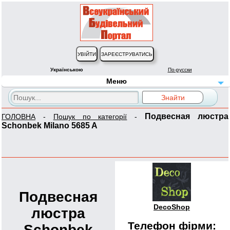
Українською
По-русски
Меню
Подвесная люстра
ГОЛОВНА
-
Пошук по категорії
-
Schonbek Milano 5685 A
Подвесная
DecoShop
люстра
Телефон фірми:
Schonbek