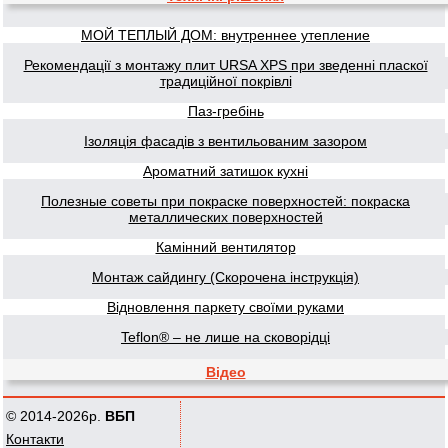
МОЙ ТЕПЛЫЙ ДОМ: внутреннее утепление
Рекомендації з монтажу плит URSA XPS при зведенні пласкої
традиційної покрівлі
Паз-гребінь
Ізоляція фасадів з вентильованим зазором
Ароматний затишок кухні
Полезные советы при покраске поверхностей: покраска
металлических поверхностей
Камінний вентилятор
Монтаж сайдингу (Скорочена інструкція)
Відновлення паркету своїми руками
Teflon® – не лише на сковорідці
Відео
© 2014-2026р.
ВБП
Контакти