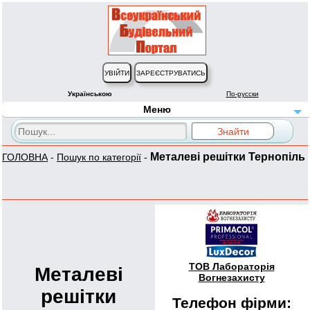
Українською
По-русски
Меню
Металеві решітки Тернопіль
ГОЛОВНА
-
Пошук по категорії
-
ТОВ Лабораторія
Металеві
Вогнезахисту
решітки
Телефон фірми: