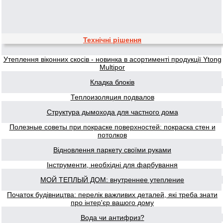
Технічні рішення
Утеплення віконних скосів - новинка в асортименті продукції Ytong
Multipor
Кладка блоків
Теплоизоляция подвалов
Структура дымохода для частного дома
Полезные советы при покраске поверхностей: покраска стен и
потолков
Відновлення паркету своїми руками
Інструменти, необхідні для фарбування
МОЙ ТЕПЛЫЙ ДОМ: внутреннее утепление
Початок будівництва: перелік важливих деталей, які треба знати
про інтер'єр вашого дому
Вода чи антифриз?