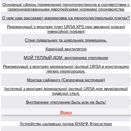
Основные сферы применения пенополистирола в соответствии с
гармонизированными европейскими нормами производства
О чем нам расскажет маркировка на пенополистирольніх плитах?
Рекомендації з монтажу плит URSA XPS при зведенні пласкої
інверсійної покрівлі
Стіни підвальних та цокольних приміщень.
Камінний вентилятор
МОЙ ТЕПЛЫЙ ДОМ: внутреннее утепление
Рекомендації з монтажу мінеральної ізоляції URSA в конструкціях
легких перегородок.
Монтаж сайдингу (Скорочена інструкція)
Інструкції з монтажу мінеральної ізоляції URSA для звукоізоляції
підвісної стелі.
Внутреннее утепление:быть или не быть!
Відео
Устройство наливных полов КНАУФ Флисэстрих