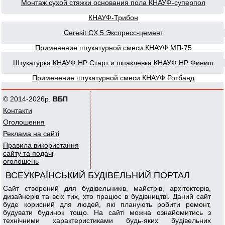
Монтаж сухой стяжки основания пола КНАУФ-суперпол
КНАУФ-Трибон
Ceresit CX 5 Экспресс-цемент
Применение штукатурной смеси КНАУФ МП-75
Штукатурка КНАУФ НР Старт и шпаклевка КНАУФ НР Финиш
Применение штукатурной смеси КНАУФ Ротбанд
© 2014-2026р.
ВБП
Контакти
Оголошення
Реклама на сайті
Правила використання
сайту та подачі
оголошень
ВСЕУКРАЇНСЬКИЙ БУДІВЕЛЬНИЙ ПОРТАЛ
Сайт створений для будівельників, майстрів, архітекторів,
дизайнерів та всіх тих, хто працює в будівництві. Даний сайт
буде корисний для людей, які планують робити ремонт,
будувати будинок тощо. На сайті можна ознайомитись з
технічними характеристиками будь-яких будівельних