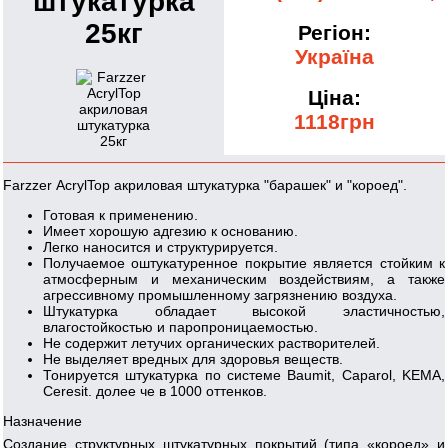
штукатурка
25кг
Регіон:
Україна
Ціна:
1118грн
Farzzer AcrylTop акриловая штукатурка "барашек" и "короед".
Готовая к применению.
Имеет хорошую адгезию к основанию.
Легко наносится и структурируется.
Получаемое оштукатуренное покрытие является стойким к
атмосферным и механическим воздействиям, а также
агрессивному промышленному загрязнению воздуха.
Штукатурка обладает высокой эластичностью,
влагостойкостью и паропроницаемостью.
Не содержит летучих органических растворителей.
Не выделяет вредных для здоровья веществ.
Тонируется штукатурка по системе Baumit, Caparol, KEMA,
Ceresit. долее че в 1000 оттенков.
Назначение
Создание структурных штукатурных покрытий (типа «короед» и