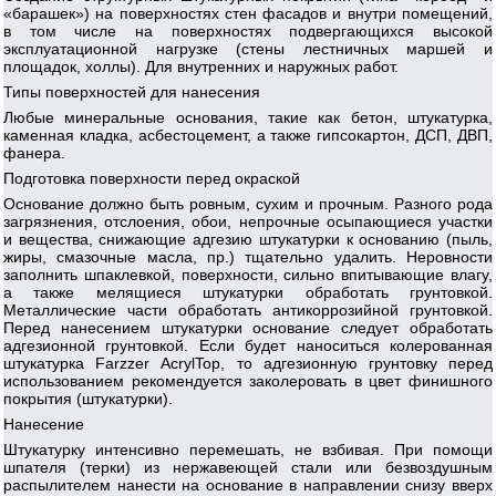
«барашек») на поверхностях стен фасадов и внутри помещений,
в том числе на поверхностях подвергающихся высокой
эксплуатационной нагрузке (стены лестничных маршей и
площадок, холлы). Для внутренних и наружных работ.
Типы поверхностей для нанесения
Любые минеральные основания, такие как бетон, штукатурка,
каменная кладка, асбестоцемент, а также гипсокартон, ДСП, ДВП,
фанера.
Подготовка поверхности перед окраской
Основание должно быть ровным, сухим и прочным. Разного рода
загрязнения, отслоения, обои, непрочные осыпающиеся участки
и вещества, снижающие адгезию штукатурки к основанию (пыль,
жиры, смазочные масла, пр.) тщательно удалить. Неровности
заполнить шпаклевкой, поверхности, сильно впитывающие влагу,
а также мелящиеся штукатурки обработать грунтовкой.
Металлические части обработать антикоррозийной грунтовкой.
Перед нанесением штукатурки основание следует обработать
адгезионной грунтовкой. Если будет наноситься колерованная
штукатурка Farzzer AcrylTop, то адгезионную грунтовку перед
использованием рекомендуется заколеровать в цвет финишного
покрытия (штукатурки).
Нанесение
Штукатурку интенсивно перемешать, не взбивая. При помощи
шпателя (терки) из нержавеющей стали или безвоздушным
распылителем нанести на основание в направлении снизу вверх