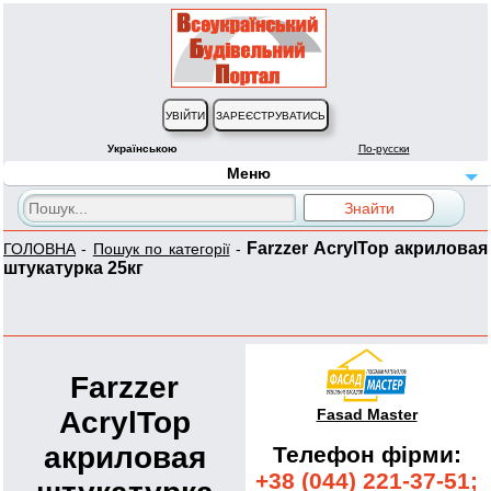
Українською
По-русски
Меню
Farzzer AcrylTop акриловая
ГОЛОВНА
-
Пошук по категорії
-
штукатурка 25кг
Farzzer
AcrylTop
Fasad Master
акриловая
Телефон фірми:
+38 (044) 221-37-51;