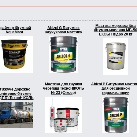
Мастика морозостійка
раймер бітумний
Abizol G Битумно-
бітумно-масляна МБ-5
AquaMast
каучуковая мастика
ЕКОБIТ вiдро 20 кг
Мастика для гнучкої
Abizol P Битумная масти
черепиці ТехноНІКОЛЬ
для бесшовной
В’яжуче дорожнє
№ 23 (Фіксер)
гидроизоляции
олімерно-бітумне
ДПБ) ТехноНІКОЛЬ