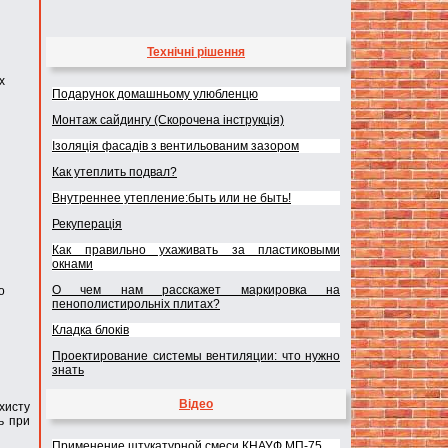
Технічні рішення
х
Подарунок домашньому улюбленцю
Монтаж сайдингу (Скорочена інструкція)
Ізоляція фасадів з вентильованим зазором
Как утеплить подвал?
Внутреннее утепление:быть или не быть!
Рекуперація
Как правильно ухаживать за пластиковыми
окнами
О чем нам расскажет маркировка на
о
пенополистирольніх плитах?
Кладка блоків
Проектирование системы вентиляции: что нужно
знать
Відео
хисту
ь при
Применение штукатурной смеси КНАУФ МП-75