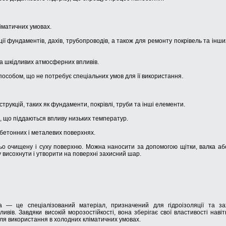
іматичних умовах.
ї фундаментів, дахів, трубопроводів, а також для ремонту покрівель та інши
та шкідливих атмосферних впливів.
пособом, що не потребує спеціальних умов для її використання.
струкцій, таких як фундаменти, покрівлі, труби та інші елементи.
, що піддаються впливу низьких температур.
 бетонних і металевих поверхнях.
о очищену і суху поверхню. Можна наносити за допомогою щітки, валка аб
висохнути і утворити на поверхні захисний шар.
 — це спеціалізований матеріал, призначений для гідроізоляції та за
ивів. Завдяки високій морозостійкості, вона зберігає свої властивості навіт
ля використання в холодних кліматичних умовах.