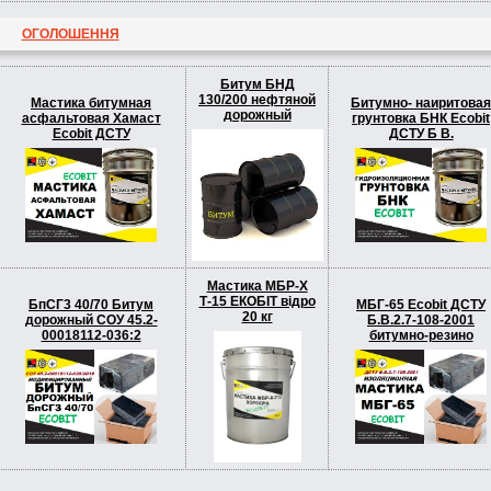
ОГОЛОШЕННЯ
Битум БНД
130/200 нефтяной
Мастика битумная
Битумно- наиритовая
дорожный
асфальтовая Хамаст
грунтовка БНК Ecobit
Ecobit ДСТУ
ДСТУ Б В.
Мастика МБР-Х
Т-15 ЕКОБІТ вiдро
БпСГ3 40/70 Битум
МБГ-65 Ecobit ДСТУ
20 кг
дорожный СОУ 45.2-
Б.В.2.7-108-2001
00018112-036:2
битумно-резино