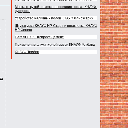
Монтаж сухой стяжки основания пола КНАУФ-
суперпол
Устройство наливных полов КНАУФ Флисэстрих
Штукатурка КНАУФ НР Старт и шпаклевка КНАУФ
0
НР Финиш
Ceresit CX 5 Экспресс-цемент
Применение штукатурной смеси КНАУФ Ротбанд
КНАУФ-Трибон
ка