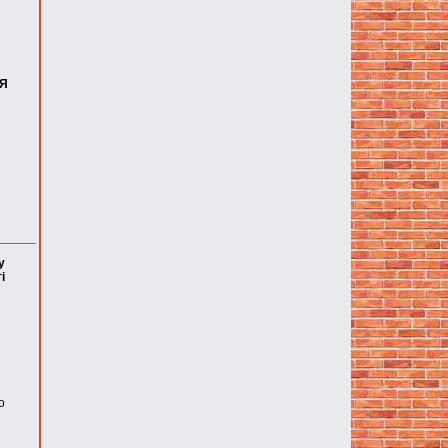
ІЯ
у
і
о