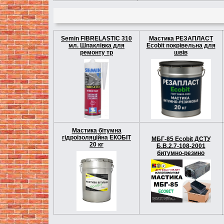
Semin FIBRELASTIC 310
Мастика РЕЗАПЛАСТ
мл. Шпаклівка для
Ecobit покрівельна для
ремонту тр
швів
Мастика бітумна
гідроізоляційна EКОБІТ
МБГ-85 Ecobit ДСТУ
20 кг
Б.В.2.7-108-2001
битумно-резино