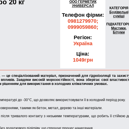
о 20 кг
ООО ГЕРМЕТИК
УНИВЕРСАЛ
КАТЕГОРІЯ
Будівельні
Телефон фірми:
суміші
0981279970;
ПІДКАТЕГОР
0999059860;
Мастики,
Бітуми
Регіон:
Україна
Ціна:
1049грн
— це спеціалізований матеріал, призначений для гідроізоляції та захист
впливів. Завдяки високій морозостійкості, вона зберігає свої властивост
ним рішенням для використання в холодних кліматичних умовах.
емпературі до -30°C, що дозволяє використовувати її в холодний період року.
оверхнями, такими як бетон, метал, дерево та інші матеріали.
 після тривалого контакту з низькими температурами, що робить її стійкою д
ез додаткового підігріву, що спрощує процес нанесення.