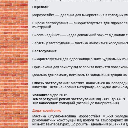
Переваги:
Морозостійка — ідеальна для використання в холодних кл
Широке застосування — використовується для гідроізоляці
конструкцій.
Висока надійність — надає довговічний захист від вологи 
Легкість у застосуванні — мастика наноситься холодним с
Застосування:
Використовується для гідроізоляції різних будівельних кон
Призначена для захисту від вологи та покриття поверхонь
Ідеальна для ремонту покрівель та заповнення тріщин на
Спосіб застосування:
Мастика наноситься на попереднь
шпателя. Після нанесення матеріалу необхідно дати йому 
Упаковка:
відро 20 кг
Температурний режим застосування
: від -30°C до +40°C
Тип нанесення:
холодний (готовий до використання)
Додатковий опис:
Мастика бітумно-масляна морозостійка МБ-50 холодна
різноманітних конструкцій від вологи та атмосферних впл
низьких температурах, що робить її ідеальним рішенням д