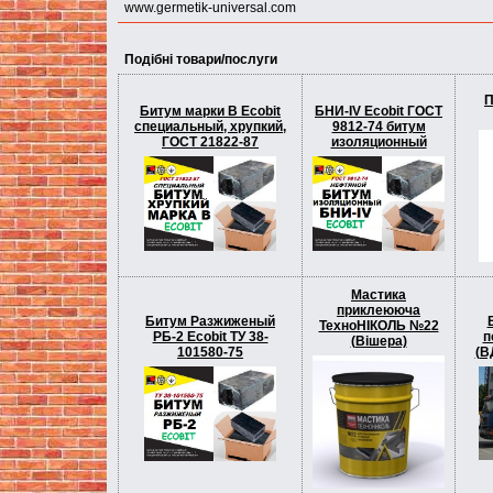
www.germetik-universal.com
Подібні товари/послуги
П
Битум марки В Ecobit
БНИ-ІV Ecobit ГОСТ
специальный, хрупкий,
9812-74 битум
ГОСТ 21822-87
изоляционный
Мастика
приклеююча
Битум Разжиженый
ТехноНІКОЛЬ №22
РБ-2 Ecobit ТУ 38-
п
(Вішера)
101580-75
(В