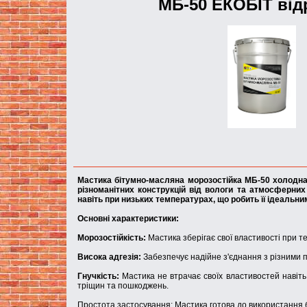
МБ-50 ЕКОБIТ вiдр
Мастика бітумно-масляна морозостійка МБ-50 холодна 
різноманітних конструкцій від вологи та атмосферних 
навіть при низьких температурах, що робить її ідеаль
Основні характеристики:
Морозостійкість:
Мастика зберігає свої властивості при т
Висока адгезія:
Забезпечує надійне з'єднання з різними п
Гнучкість:
Мастика не втрачає своїх властивостей навіть
тріщин та пошкоджень.
Простота застосування: Мастика готова до використання б