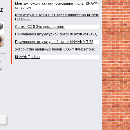
Монтаж сухой стяжки основания пола КНАУФ-
суперпол
СТ
Штукатурка КНАУФ НР Старт и шпаклевка КНАУФ
НР Финиш
Ceresit CX 5 Экспресс-цемент
Применение штукатурной смеси КНАУФ Ротбанд
Применение штукатурной смеси КНАУФ МП-75
Устройство наливных полов КНАУФ Флисэстрих
КНАУФ-Трибон
а
кг