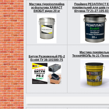
Мастика гідроізоляційна
Праймер РЕЗАПЛАСТ Ec
асфальтова ХАМАСТ
покрівельний для швів г
ЕКОБIТ вiдро 20 кг
бітумна ТУ 21-27-105-83
Мастика покрівельн
ТехноНІКОЛЬ № 21 (Техн
Битум Разжиженый РБ-2
Ecobit ТУ 38-101580-75