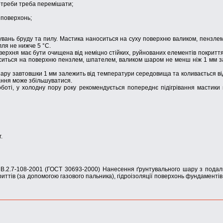
 потреби треба перемішати;
 поверхонь;
увань бруду та пилу. Мастика наноситься на суху поверхню валиком, пензлем
ля не нижче 5 °C.
оверхня має бути очищена від неміцно стійких, руйнованих елементів покриття
оситься на поверхню пензлем, шпателем, валиком шаром не менш ніж 1 мм з
 шару завтовшки 1 мм залежить від температури середовища та коливається ві
ання може збільшуватися.
боті, у холодну пору року рекомендується попереднє підігрівання мастики 
.
.2.7-108-2001 (ГОСТ 30693-2000) Нанесення ґрунтувального шару з пода
тів (за допомогою газового пальника), гідроізоляції поверхонь фундаментів,