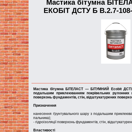
Мастика бітумна БІТЕЛ
EКОБIТ ДСТУ Б В.2.7-108-
Мастика бітумна БІТЕЛАСТ — БІТУМНИЙ Ecobit ДСТУ 
подальшим приклеюванням покрівельних рулонних (ру
поверхонь фундаментів, стін, відштукатурених поверх
Призначення
нанесення ґрунтувального шару з подальшим приклеюван
пальника);
- гідроізоляції поверхонь фундаментів, стін, відштукатуре
Властивості