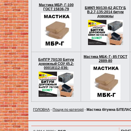
Мастика МБР- Г-100
БМКП 90/130-62 ДСТУ Б
ГОСТ 15836-79
В.2.7-135:2014 битум
дорожны
Мастика МБК- Г- 85 ГОСТ
БпПГР 70/130 Битум
2889-80
дорожный СОУ 45.2-
00018112-036:
ГОЛОВНА
-
Пошук по категорії
-
Мастика бітумна БІТЕЛАС