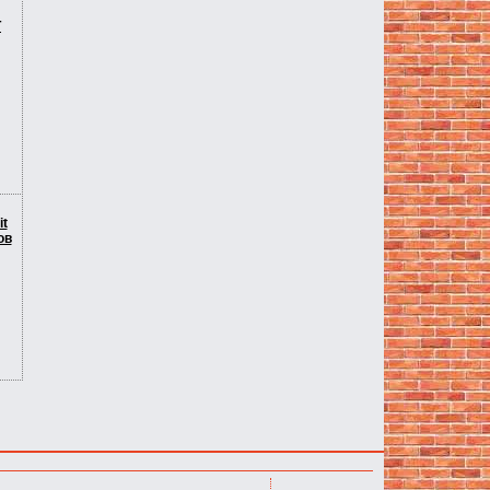
Т
it
ов