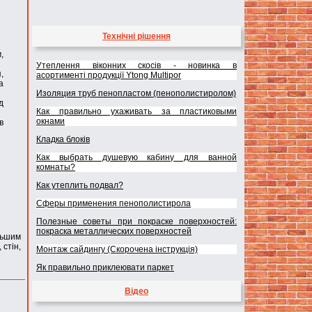
Технічні рішення
,
Утеплення віконних скосів - новинка в
,
асортименті продукції Ytong Multipor
а
Изоляция труб пенопластом (пенополистиролом)
д
Как правильно ухаживать за пластиковыми
окнами
в
Кладка блоків
Как выбрать душевую кабину для ванной
комнаты?
Как утеплить подвал?
Сферы применения пенополистирола
Полезные советы при покраске поверхностей:
покраска металлических поверхностей
льшим
 стін,
Монтаж сайдингу (Скорочена інструкція)
Як правильно приклеювати паркет
Відео