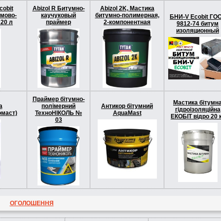
obit
Abizol R Битумно-
Abizol 2K, Мастика
умово-
каучуковый
битумно-полимерная,
БНИ-V Ecobit ГО
 20 л
праймер
2-компонентная
9812-74 битум
изоляционный
Праймер бітумно-
Мастика бітумн
а
полімерний
Антикор бітумний
гідроізоляційна
омаст)
ТехноНІКОЛЬ №
AquaMast
EКОБІТ вiдро 20 
03
ОГОЛОШЕННЯ