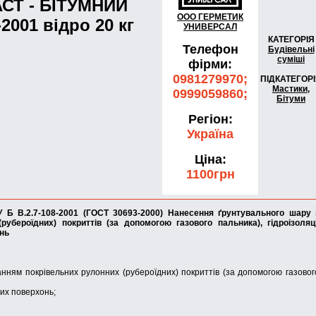
АСТ - БІТУМНИЙ
ООО ГЕРМЕТИК
2001 вiдро 20 кг
УНИВЕРСАЛ
КАТЕГОРІЯ
Телефон
Будівельні
суміші
фірми:
0981279970;
ПІДКАТЕГОР
Мастики,
0999059860;
Бітуми
Регіон:
Україна
Ціна:
1100грн
Б В.2.7-108-2001 (ГОСТ 30693-2000) Нанесення ґрунтувального шару 
бероїдних) покриттів (за допомогою газового пальника), гідроізоляці
онь
ням покрівельних рулонних (рубероїдних) покриттів (за допомогою газовог
них поверхонь;