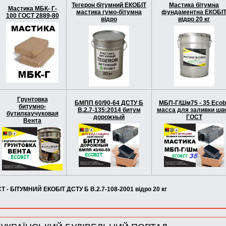
Тегерон бітумний ЕКОБIТ
Мастика бітумна
Мастика МБК- Г-
мастика гумо-бітумна
фундаментна ЕКОБІ
100 ГОСТ 2889-80
вiдро
вiдро 20 кг
Грунтовка
БМПП 60/90-64 ДСТУ Б
МБП-Г/Шм75 - 35 Ecob
битумно-
В.2.7-135:2014 битум
масса для заливки шв
бутилкаучуковая
дорожный
ГОСТ
Вента
Т - БІТУМНИЙ EКОБIТ ДСТУ Б В.2.7-108-2001 вiдро 20 кг