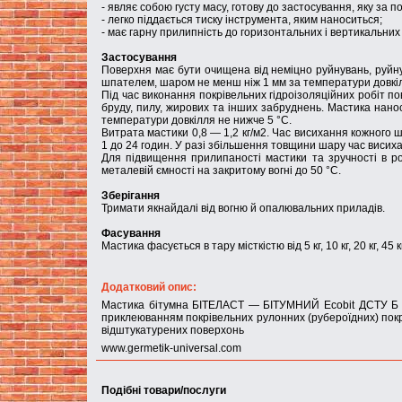
- являє собою густу масу, готову до застосування, яку за
- легко піддається тиску інструмента, яким наноситься;
- має гарну прилипність до горизонтальних і вертикальних
Застосування
Поверхня має бути очищена від неміцно руйнувань, руйн
шпателем, шаром не менш ніж 1 мм за температури довкіл
Під час виконання покрівельних гідроізоляційних робіт п
бруду, пилу, жирових та інших забруднень. Мастика нан
температури довкілля не нижче 5 °C.
Витрата мастики 0,8 — 1,2 кг/м2. Час висихання кожного
1 до 24 годин. У разі збільшення товщини шару час висих
Для підвищення прилипаності мастики та зручності в ро
металевій ємності на закритому вогні до 50 °C.
Зберігання
Тримати якнайдалі від вогню й опалювальних приладів.
Фасування
Мастика фасується в тару місткістю від 5 кг, 10 кг, 20 кг, 45 кг
Додатковий опис:
Мастика бітумна БІТЕЛАСТ — БІТУМНИЙ Ecobit ДСТУ Б В
приклеюванням покрівельних рулонних (рубероїдних) покрит
відштукатурених поверхонь
www.germetik-universal.com
Подібні товари/послуги