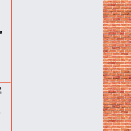
ІЯ
з
ї
о