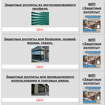
ФЛП
Защитные роллеты из экструдированного
«Защитные
профиля.
роллеты»
Ціна:
Защитные роллеты для балконов, лоджий,
ФЛП
веранд, терасс.
«Защитные
роллеты»
Ціна:
ФЛП
Защитные роллеты для промышленного
«Защитные
использования и торговых рядов.
роллеты»
Ціна: