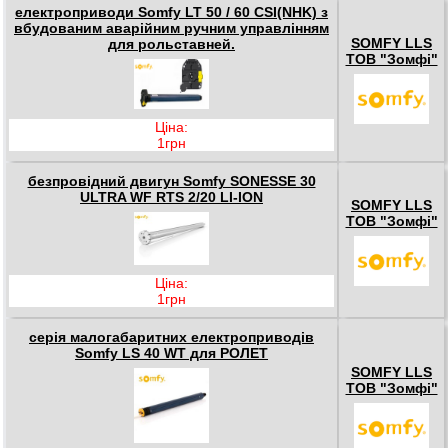
електроприводи Somfy LT 50 / 60 CSI(NHK) з
вбудованим аварійним ручним управлінням
SOMFY LLS
для рольставней.
ТОВ "Зомфі"
Ціна:
1грн
безпровідний двигун Somfy SONESSE 30
ULTRA WF RTS 2/20 LI-ION
SOMFY LLS
ТОВ "Зомфі"
Ціна:
1грн
серія малогабаритних електроприводів
Somfy LS 40 WT для РОЛЕТ
SOMFY LLS
ТОВ "Зомфі"