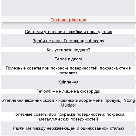
Технічні рішення
Системы утепления: ошибки и последствия
Зроби це сам - Реставрація фасаду
Как утеплить подвал?
Тепла підлога
Полезные советы при покраске поверхностей: покраска стен и
потолков
Кріплення
Teflon® – не лише на сковорідці
Утеплення віконних скосів - новинка в асортименті продукції Ytong
Multipor
Полезные советы при покраске поверхностей: покраска
металлических поверхностей
Различие между нержавеющей и оцинкованной сталью