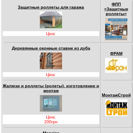
ФЛП
Защитные роллеты для гаража
«Защитные
роллеты»
Ціна:
Деревянные оконные ставни из дуба
ФРАМ
Ціна:
Жалюзи и роллеты (ролеты), изготовление и
монтаж
МонтажСтрой
Ціна:
200грн