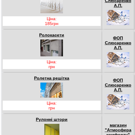
Слюсаренко
А.П.
Ціна:
185грн
Ролокасети
ФОП
Слюсаренко
А.П.
Ціна:
грн
Ролетна решітка
ФОП
Слюсаренко
А.П.
Ціна:
грн
Рулонні штори
магазин
"Атмосфера
комфорту"