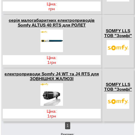
Ціна:
грн
серія малогабаритних електроприводів
Somfy ALTUS 40 RTS для РОЛЕТ
SOMFY LLS
ТОВ "Зомфі"
Ціна:
1грн
електроприводи Somfy J4 WT та J4 RTS для
ЗОВНІШНІХ ЖАЛЮЗІ
SOMFY LLS
ТОВ "Зомфі"
Ціна:
1грн
1
Реклама: