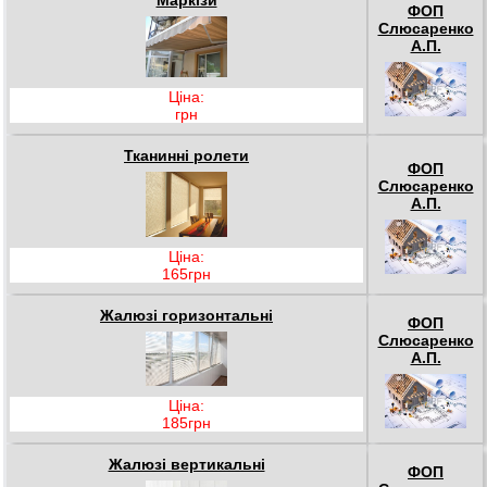
Маркізи
ФОП
Слюсаренко
А.П.
Ціна:
грн
Тканинні ролети
ФОП
Слюсаренко
А.П.
Ціна:
165грн
Жалюзі горизонтальні
ФОП
Слюсаренко
А.П.
Ціна:
185грн
Жалюзі вертикальні
ФОП