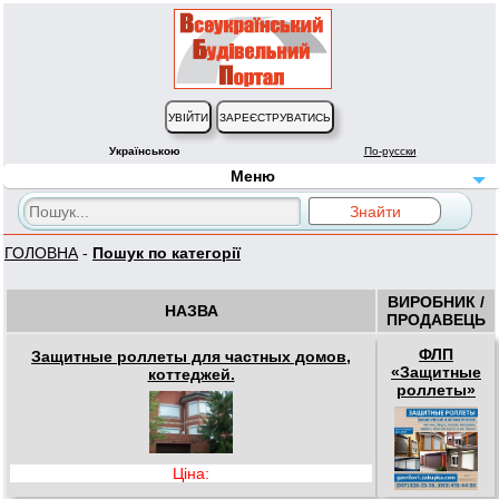
Українською
По-русски
Меню
ГОЛОВНА
-
Пошук по категорії
ВИРОБНИК /
НАЗВА
ПРОДАВЕЦЬ
ФЛП
Защитные роллеты для частных домов,
«Защитные
коттеджей.
роллеты»
Ціна: