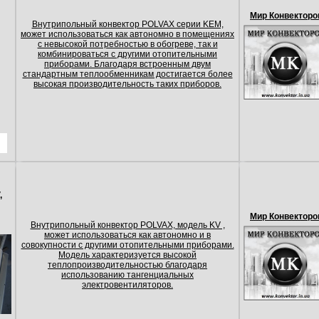
Мир Конвекторо
Внутрипольный конвектор POLVAX серии KEM,
может использоваться как автономно в помещениях
с невысокой потребностью в обогреве, так и
комбинироваться с другими отопительными
приборами. Благодаря встроенным двум
стандартным теплообменникам достигается более
высокая производительность таких приборов.
,
Мир Конвекторо
Внутрипольный конвектор POLVAX, модель KV ,
может использоваться как автономно и в
совокупности с другими отопительными приборами.
Модель характеризуется высокой
теплопроизводительностью благодаря
использованию тангенциальных
электровентиляторов.