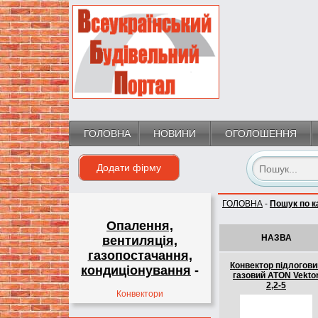
ГОЛОВНА
НОВИНИ
ОГОЛОШЕННЯ
Додати фірму
ГОЛОВНА
-
Пошук по ка
Опалення,
НАЗВА
вентиляція,
газопостачання,
Конвектор підлогови
кондиціонування
-
газовий ATON Vekto
2,2-5
Конвектори