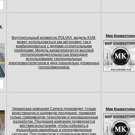
М,
Мир Конвекторо
Внутрипольный конвектор POLVAX, модель KVМ,
может использоваться как автономно так и
комбинироваться с другими отопительными
приборами. Модель характеризуется высокой
теплопроизводительностью благодаря
использованию тангенциальных
электровентиляторов и двух паралельно уложенных
теплообменников.
Украинская компания Carrera производит только
Мир Конвекторо
качественную и надежную продукцию, применяя
только современную технологию и инновационные
разработки. Продукция компании подвергается
жестким испытаниям, чтобы избежать в
дальнейшем аварийные и непредвиденные
ситуации. При грамотном и правильном монтаже