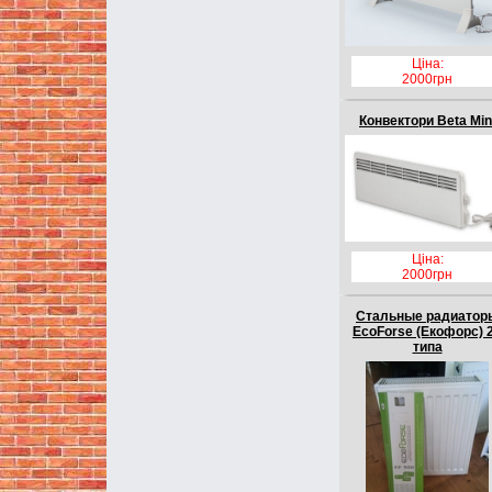
Ціна:
2000грн
Конвектори Beta Min
Ціна:
2000грн
Стальные радиатор
EcoForse (Екофорс) 
типа