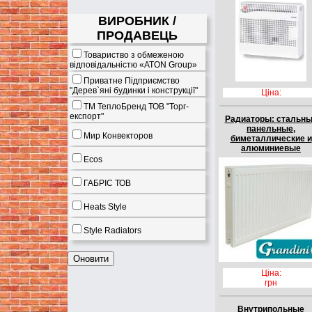
ВИРОБНИК /
ПРОДАВЕЦЬ
Товариство з обмеженою
відповідальністю «ATON Group»
Приватне Підприємство
"Дерев`яні будинки і конструкції"
Ціна:
ТМ ТеплоБренд ТОВ "Торг-
експорт"
Радиаторы: стальн
панельные,
Мир Конвекторов
биметаллические и
алюминиевые
Ecos
ГАБРІС ТОВ
Heats Style
Style Radiators
Ціна:
грн
Внутрипольные