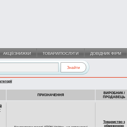
АКЦІЇ/ЗНИЖКИ
ТОВАРИ/ПОСЛУГИ
ДОВІДНИК ФІРМ
тегорії
ВИРОБНИК /
ПРИЗНАЧЕННЯ
ПРОДАВЕЦЬ
й
r
Товариство з
обмеженою