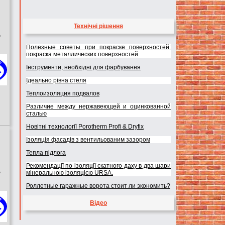
Технічні рішення
д
Полезные советы при покраске поверхностей:
покраска металлических поверхностей
Інструменти, необхідні для фарбування
Ідеально рівна стеля
Теплоизоляция подвалов
Различие между нержавеющей и оцинкованной
сталью
Новітні технології Porotherm Profi & Dryfix
Ізоляція фасадів з вентильованим зазором
Тепла підлога
Рекомендації по ізоляції скатного даху в два шари
д
мінеральною ізоляцією URSA.
Роллетные гаражные ворота стоит ли экономить?
Відео