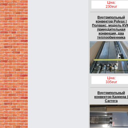
Ціна:
230eur
Внутрипольный
конвектор Polvax |
Полвакс, модель КV
принудительная
конвекция, два
теплообменника
Ціна:
335eur
Внутрипольный
конвектор Каррера |
Carrera