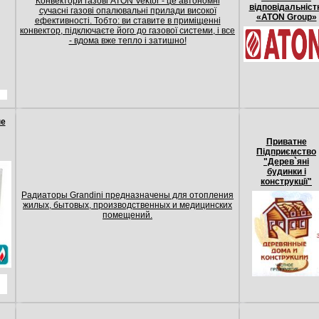
Конвектори газові ATON Vektor - це автономні
відповідальніст
сучасні газові опалювальні прилади високої
«ATON Group»
ефективності. Тобто: ви ставите в приміщенні
конвектор, підключаєте його до газової системи, і все
- вдома вже тепло і затишно!
ые
Приватне
Підприємство
"Дерев`яні
будинки і
конструкції"
Радиаторы Grandini предназначены для отопления
жилых, бытовых, производственных и медицинских
помещений.