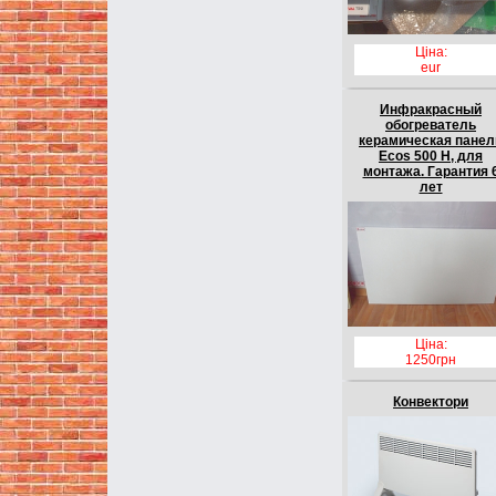
Ціна:
eur
Инфракрасный
обогреватель
керамическая панел
Ecos 500 Н, для
монтажа. Гарантия 
лет
Ціна:
1250грн
Конвектори