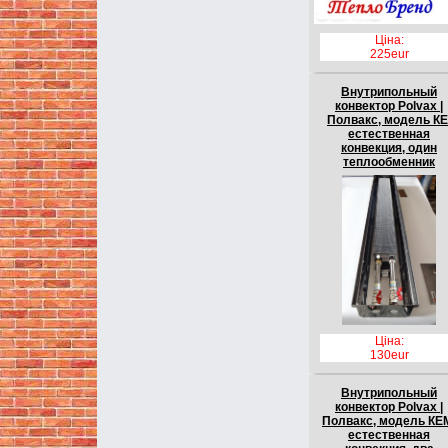
Ціна:
225eur
Внутрипольный
конвектор Polvax |
Полвакс, модель КЕ
естественная
конвекция, один
теплообменник
Ціна:
130eur
Внутрипольный
конвектор Polvax |
Полвакс, модель КЕ
естественная