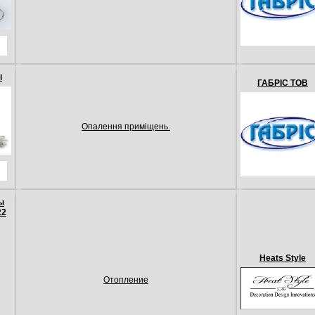
i
ГАБРІС ТОВ
Опалення приміщень.
ы
22
Heats Style
Отопление