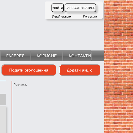
Українською
По-русски
ГАЛЕРЕЯ
КОРИСНЕ
КОНТАКТИ
Подати оголошення
Додати акцію
Реклама: