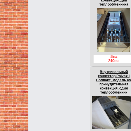
конвекция, два
теплообменника
Ціна:
240eur
Внутрипольный
конвектор Polvax |
Полвакс, модель КV
принудительная
конвекция, один
теплообменник