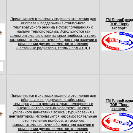
Применяются в системах водяного отопления для
ТМ ТеплоБрен
обогрева и поддержания стабильного
ТОВ "Торг-
температурного режима в сухих помещениях с
експорт"
малыми теплопотерями. Используются как
самостоятельные отопительные приборы, а также
как вспомогательные точки обогрева при наличии в
помещении других элементов отопления
(настенные радиаторы, теплый пол и т. д. )
Применяются в системах водяного отопления для
обогрева и поддержания стабильного
ТМ ТеплоБрен
температурного режима в сухих помещениях с
ТОВ "Торг-
высокой потребностью в обогреве , за счет
експорт"
усиленного нагнетания возуха ( турбирования )
вентилятором. Используются как самостоятельные
отопительные приборы, а также как
вспомогательные точки обогрева при наличии в
помещении других элементов отопления