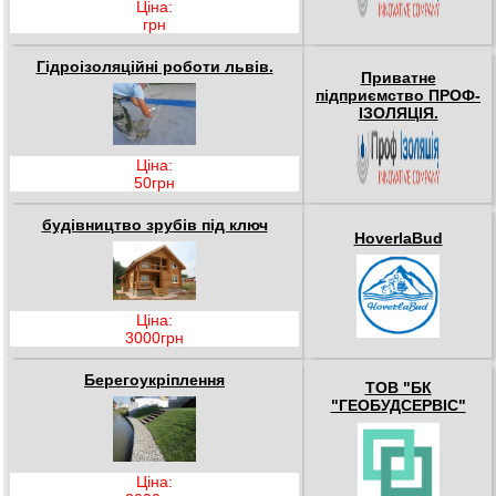
Ціна:
грн
Гідроізоляційні роботи львів.
Приватне
підприємство ПРОФ-
ІЗОЛЯЦІЯ.
Ціна:
50грн
будівництво зрубів під ключ
HoverlaBud
Ціна:
3000грн
Берегоукріплення
ТОВ "БК
"ГЕОБУДСЕРВІС"
Ціна: