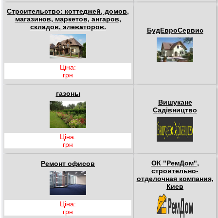
Строительство: коттеджей, домов,
магазинов, маркетов, ангаров,
складов, элеваторов.
БудЕвроСервис
Ціна:
грн
газоны
Вишукане
Садівництво
Ціна:
грн
ОК "РемДом",
Ремонт офисов
строительно-
отделочная компания,
Киев
Ціна:
грн