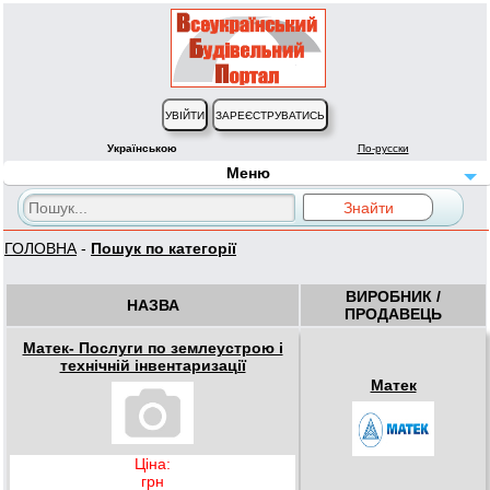
Українською
По-русски
Меню
ГОЛОВНА
-
Пошук по категорії
ВИРОБНИК /
НАЗВА
ПРОДАВЕЦЬ
Матек- Послуги по землеустрою і
технічній інвентаризації
Матек
Ціна:
грн