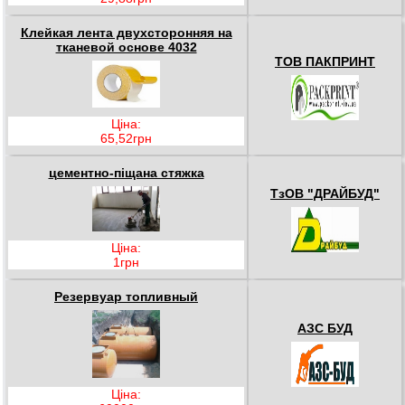
Клейкая лента двухсторонняя на
тканевой основе 4032
ТОВ ПАКПРИНТ
Ціна:
65,52грн
цементно-піщана стяжка
ТзОВ "ДРАЙБУД"
Ціна:
1грн
Резервуар топливный
АЗС БУД
Ціна: