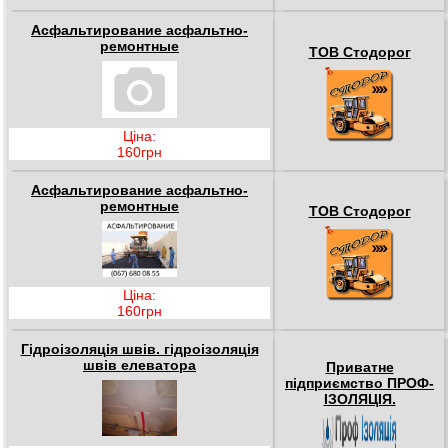
Асфальтирование асфальтно-
ремонтные
ТОВ Стодорог
Ціна:
160грн
Асфальтирование асфальтно-
ремонтные
ТОВ Стодорог
Ціна:
160грн
Гідроізоляція швів. гідроізоляція
швів елеватора
Приватне
підприємство ПРОФ-
ІЗОЛЯЦІЯ.