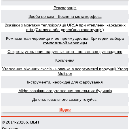
Рекуперація
Зроби це сам - Весняна метаморфоза
Вказівки з монтажу теплоізоляції URSA при утепленні каркасних
стін (Сталева або дерев'яна конструкція)
Композитная черепица и ее преимущества. Критерии выбора
композитной черепицы
Секреты утепления наружных стен - пошаговое руководство
Кріплення
Утеплення віконних скосів - новинка в асортименті продукції Ytong
Multipor
Інструменти, необхідні для фарбування
Міфи зовнішнього утеплення панельних будинків
До опалювального сезону готуйсь!
Відео
© 2014-2026р.
ВБП
Контакти