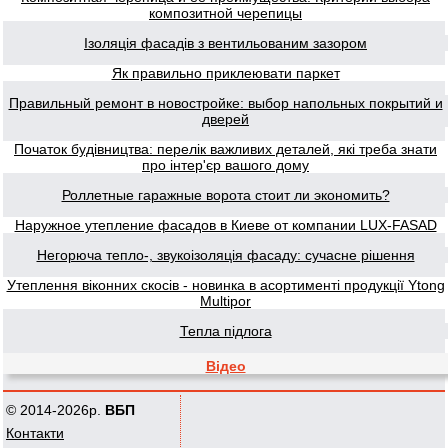
композитной черепицы
Ізоляція фасадів з вентильованим зазором
Як правильно приклеювати паркет
Правильный ремонт в новостройке: выбор напольных покрытий и
дверей
Початок будівництва: перелік важливих деталей, які треба знати
про інтер'єр вашого дому
Роллетные гаражные ворота стоит ли экономить?
Наружное утепление фасадов в Киеве от компании LUX-FASAD
Негорюча тепло-, звукоізоляція фасаду: сучасне рішення
Утеплення віконних скосів - новинка в асортименті продукції Ytong
Multipor
Тепла підлога
Відео
© 2014-2026р.
ВБП
Контакти