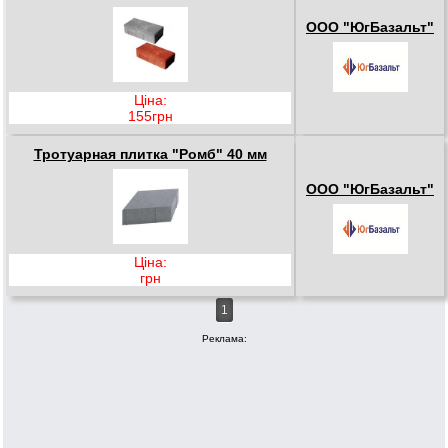
ООО "ЮгБазальт"
Ціна:
155грн
Тротуарная плитка "Ромб" 40 мм
ООО "ЮгБазальт"
Ціна:
грн
1
Реклама: