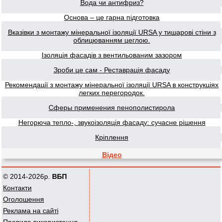
Вода чи антифриз?
Основа – це гарна підготовка
Вказівки з монтажу мінеральної ізоляції URSA у тишарові стіни з
облицюванням цеглою.
Ізоляція фасадів з вентильованим зазором
Зроби це сам - Реставрація фасаду
Рекомендації з монтажу мінеральної ізоляції URSA в конструкціях
легких перегородок.
Сферы применения пенополистирола
Негорюча тепло-, звукоізоляція фасаду: сучасне рішення
Кріплення
Відео
© 2014-2026р.
ВБП
Контакти
Оголошення
Реклама на сайті