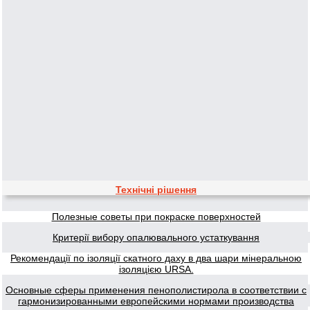
Технічні рішення
Полезные советы при покраске поверхностей
Критерії вибору опалювального устаткування
Рекомендації по ізоляції скатного даху в два шари мінеральною
ізоляцією URSA.
Основные сферы применения пенополистирола в соответствии с
гармонизированными европейскими нормами производства