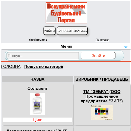
Українською
По-русски
Меню
ГОЛОВНА
-
Пошук по категорії
НАЗВА
ВИРОБНИК / ПРОДАВЕЦЬ
Сольвент
ТМ "ЗЕБРА" (ООО
Промышленное
предприятие "ЗИП")
Ціна: