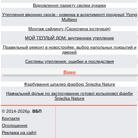
Відновлення паркету своїми руками
Утеплення віконних скосів - новинка в асортименті продукції Ytong
Multipor
Монтаж сайдингу (Скорочена інструкція)
МОЙ ТЕПЛЫЙ ДОМ: внутреннее утепление
Правильный ремонт в новостройке: выбор напольных покрытий и
дверей
Системы утепления: ошибки и последствия
Відео
Фарбування шпалер фарбою Sniezka Nature
Навчальний фільм по застосуванню готової кольорової фарби
Śnieżka Nature
© 2014-2026р.
ВБП
Контакти
Оголошення
Реклама на сайті