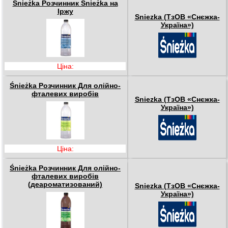
Śnieżka Розчинник Śnieżka на
Іржу
Sniezka (ТзОВ «Снєжка-
Україна»)
Ціна:
Śnieżka Розчинник Для олійно-
фталевих виробів
Sniezka (ТзОВ «Снєжка-
Україна»)
Ціна:
Śnieżka Розчинник Для олійно-
фталевих виробів
(деароматизований)
Sniezka (ТзОВ «Снєжка-
Україна»)