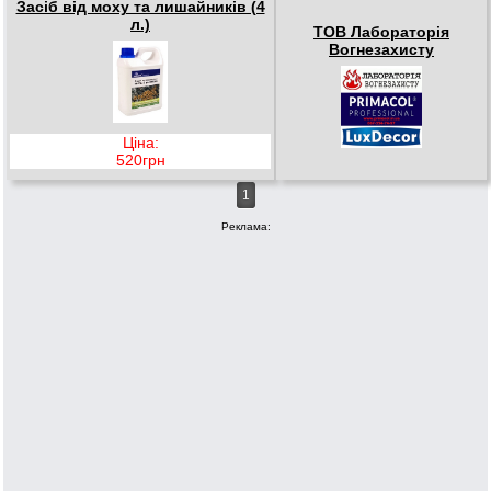
Засіб від моху та лишайників (4
л.)
ТОВ Лабораторія
Вогнезахисту
Ціна:
520грн
1
Реклама: