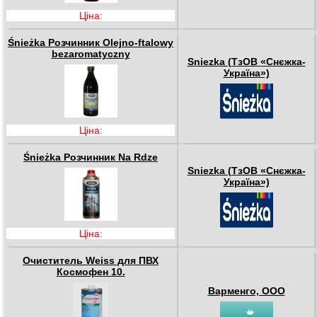
Ціна:
Śnieżka Розчинник Olejno-ftalowy
bezaromatyczny
Sniezka (ТзОВ «Снєжка-
Україна»)
Ціна:
Śnieżka Розчинник Na Rdze
Sniezka (ТзОВ «Снєжка-
Україна»)
Ціна:
Очиститель Weiss для ПВХ
Космофен 10.
Варменго, ООО