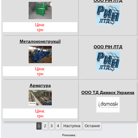
ООО РІН ЛТД
Ціна:
грн
Металоконструкції
ООО РІН ЛТД
Ціна:
грн
Арматура
ООО ТД Дамаск Украина
Ціна:
грн
1
2
3
4
Наступна
Остання
Реклама: