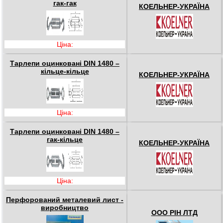
гак-гак
КОЕЛЬНЕР-УКРАЇНА
Ціна:
Тарлепи оцинковані DIN 1480 –
кільце-кільце
КОЕЛЬНЕР-УКРАЇНА
Ціна:
Тарлепи оцинковані DIN 1480 –
гак-кільце
КОЕЛЬНЕР-УКРАЇНА
Ціна:
Перфорований металевий лист -
виробництво
ООО РІН ЛТД