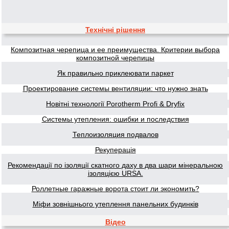
Технічні рішення
Композитная черепица и ее преимущества. Критерии выбора
композитной черепицы
Як правильно приклеювати паркет
Проектирование системы вентиляции: что нужно знать
Новітні технології Porotherm Profi & Dryfix
Системы утепления: ошибки и последствия
Теплоизоляция подвалов
Рекуперація
Рекомендації по ізоляції скатного даху в два шари мінеральною
ізоляцією URSA.
Роллетные гаражные ворота стоит ли экономить?
Міфи зовнішнього утеплення панельних будинків
Відео