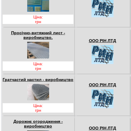
Ціна:
грн
Просічно-витяжний лист -
виробництво.
ООО РІН ЛТД
Ціна:
грн
Гратчастий настил - виробництво
ООО РІН ЛТД
Ціна:
грн
Дорожнє огородження -
виробництво
ООО РІН ЛТД