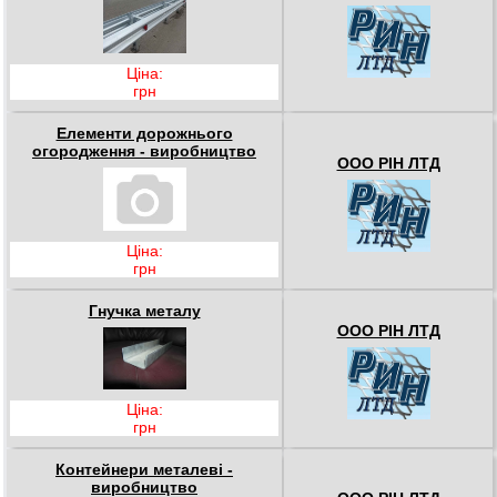
Ціна:
грн
Елементи дорожнього
огородження - виробництво
ООО РІН ЛТД
Ціна:
грн
Гнучка металу
ООО РІН ЛТД
Ціна:
грн
Контейнери металеві -
виробництво