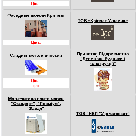
Ціна:
Фасадные панели Криплат
ТОВ «Кріплат Украина»
Ціна:
Приватне Підприємство
Сайдинг металлический
"Дерев`яні будинки і
конструкції"
Ціна:
грн
Магнезитова плита марки
"Стандарт", "Преміум",
"Фасад".
ТОВ "НВП "Укрмагнезит"