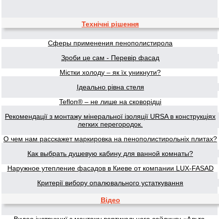
Технічні рішення
Сферы применения пенополистирола
Зроби це сам - Перевір фасад
Містки холоду – як їх уникнути?
Ідеально рівна стеля
Teflon® – не лише на сковорідці
Рекомендації з монтажу мінеральної ізоляції URSA в конструкціях
легких перегородок.
О чем нам расскажет маркировка на пенополистирольніх плитах?
Как выбрать душевую кабину для ванной комнаты?
Наружное утепление фасадов в Киеве от компании LUX-FASAD
Критерії вибору опалювального устаткування
Відео