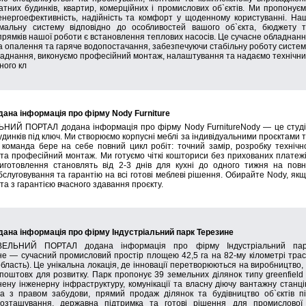
тних будинків, квартир, комерційних і промислових об`єктів. Ми пропонує
енергоефективність, надійність та комфорт у щоденному користуванні. На
имальну систему відповідно до особливостей вашого об`єкта, бюджету 
рямків нашої роботи є встановлення теплових насосів. Це сучасне обладнан
а опалення та гаряче водопостачання, забезпечуючи стабільну роботу систе
бладнання, виконуємо професійний монтаж, налаштування та надаємо технічн
ного кл
а інформація про фірму Nody Furniture
НИЙ ПОРТАЛ додана інформація про фірму Nody FurnitureNody — це студ
динків під ключ. Ми створюємо корпусні меблі за індивідуальними проєктами 
оманда бере на себе повний цикл робіт: точний замір, розробку технічн
у та професійний монтаж. Ми готуємо чіткі кошториси без прихованих платеж
иготовлення становлять від 2-3 днів для кухні до одного тижня на пов
слуговування та гарантію на всі готові меблеві рішення. Обирайте Nody, як
 та з гарантією вчасного здавання проєкту.
а інформація про фірму Індустріальний парк Терезине
ЕЛЬНИЙ ПОРТАЛ додана інформація про фірму Індустріальний пар
не — сучасний промисловий простір площею 42,5 га на 82-му кілометрі тра
область). Це унікальна локація, де інновації перетворюються на виробництво,
поштовх для розвитку. Парк пропонує 39 земельних ділянок типу greenfield
нену інженерну інфраструктуру, комунікації та власну діючу вантажну станц
да з правом забудови, прямий продаж ділянок та будівництво об`єктів п
розташування, державна підтримка та готові рішення для промислової