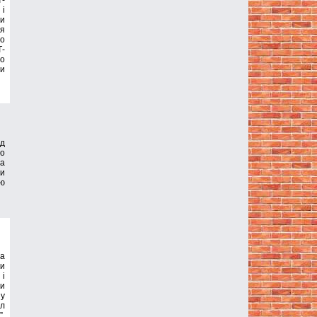
-
 і
ми
ля
мо
Т-
мо
ти
д
що
за
си
ою
на
ли
 і
ти
 у
іл
”.