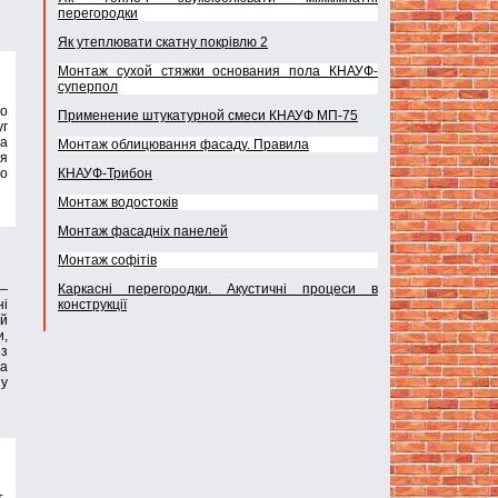
перегородки
Як утеплювати скатну покрівлю 2
Монтаж сухой стяжки основания пола КНАУФ-
суперпол
во
Применение штукатурной смеси КНАУФ МП-75
уг
ва
Монтаж облицювання фасаду. Правила
ия
КНАУФ-Трибон
но
Монтаж водостоків
Монтаж фасадніх панелей
Монтаж софітів
Каркасні перегородки. Акустичні процеси в
 —
конструкції
ні
 й
и,
ез
на
пу