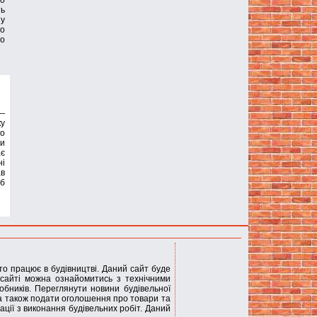
що
ть
ну
мо
мо
 —
ку
го
ти
ає
ні
ав
об
хто працює в будівництві. Даний сайт буде
сайті можна ознайомитись з технічними
обників. Переглянути новини будівельної
 а також подати оголошення про товари та
ації з виконання будівельних робіт. Даний