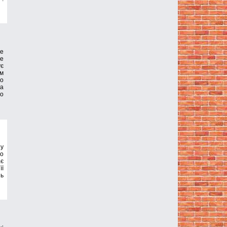
e
le
ує
ам
но
на
го
зу
го
ає
її
нь