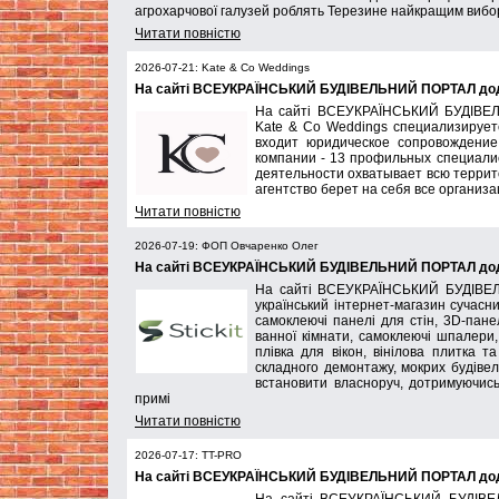
агрохарчової галузей роблять Терезине найкращим вибо
Читати повністю
2026-07-21: Kate & Co Weddings
На сайті ВСЕУКРАЇНСЬКИЙ БУДІВЕЛЬНИЙ ПОРТАЛ дода
На сайті ВСЕУКРАЇНСЬКИЙ БУДІВЕЛ
Kate & Co Weddings специализирует
входит юридическое сопровождение
компании - 13 профильных специалис
деятельности охватывает всю террит
агентство берет на себя все организ
Читати повністю
2026-07-19: ФОП Овчаренко Олег
На сайті ВСЕУКРАЇНСЬКИЙ БУДІВЕЛЬНИЙ ПОРТАЛ дода
На сайті ВСЕУКРАЇНСЬКИЙ БУДІВЕЛ
український інтернет-магазин сучасн
самоклеючі панелі для стін, 3D-панел
ванної кімнати, самоклеючі шпалери, 
плівка для вікон, вінілова плитка т
складного демонтажу, мокрих будівел
встановити власноруч, дотримуючись 
примі
Читати повністю
2026-07-17: TT-PRO
На сайті ВСЕУКРАЇНСЬКИЙ БУДІВЕЛЬНИЙ ПОРТАЛ дода