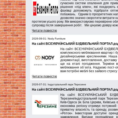
сучасних систем опалення для прива
рішення «під ключ», які поєднують 
фахівці допоможуть підібрати опт
побажань. Одним із пріоритетних нап
дозволяє значно скоротити витрати н
протягом усього року. Ми використовуємо перевірене о
супровід після завершення робіт. Ми цінуємо довіру кож
Читати повністю
2026-08-01: Nody Furniture
На сайті ВСЕУКРАЇНСЬКИЙ БУДІВЕЛЬНИЙ ПОРТАЛ додан
На сайті ВСЕУКРАЇНСЬКИЙ БУДІВЕЛЬ
комплексного меблювання квартир і бу
дизайнерськими кресленнями. Наша к
документації, виготовлення, доставк
ще на етапі погодження. Терміни в
меблювання об`єкта. Надаємо пост-об
вам потрібні меблі без зайвого стресу
Читати повністю
2026-07-31: Індустріальний парк Терезине
На сайті ВСЕУКРАЇНСЬКИЙ БУДІВЕЛЬНИЙ ПОРТАЛ додан
На сайті ВСЕУКРАЇНСЬКИЙ БУДІВ
ТерезинеІндустріальний парк Терези
Київ-Одеса (м. Біла Церква, Київська 
економіка регіону отримує потужний 
приватну власність та оренду, розви
«Роток». Інвесторам доступні орен
замовлення. Вигідне географічне 