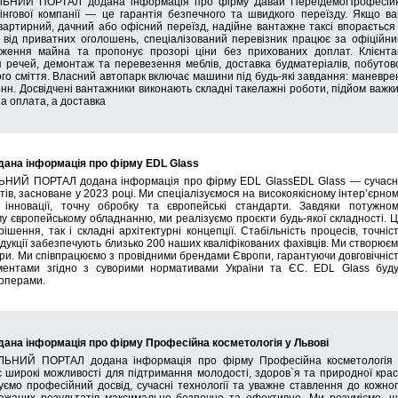
ЬНИЙ ПОРТАЛ додана інформація про фірму Давай ПереїдемоПрофесійн
інгової компанії — це гарантія безпечного та швидкого переїзду. Якщо в
вартирний, дачний або офісний переїзд, надійне вантажне таксі впорається
у від приватних оголошень, спеціалізований перевізник працює за офіційн
еження майна та пропонує прозорі ціни без прихованих доплат. Клієнт
я речей, демонтаж та перевезення меблів, доставка будматеріалів, побутов
ого сміття. Власний автопарк включає машини під будь-які завдання: маневре
 тонн. Досвідчені вантажники виконають складні такелажні роботи, підйом важк
на оплата, а доставка
на інформація про фірму EDL Glass
НИЙ ПОРТАЛ додана інформація про фірму EDL GlassEDL Glass — сучас
ів, засноване у 2023 році. Ми спеціалізуємося на високоякісному інтер’єрно
 інновації, точну обробку та європейські стандарти. Завдяки потужно
 європейському обладнанню, ми реалізуємо проєкти будь-якої складності. 
шення, так і складні архітектурні концепції. Стабільність процесів, точніс
дукції забезпечують близько 200 наших кваліфікованих фахівців. Ми створює
ури. Ми співпрацюємо з провідними брендами Європи, гарантуючи довговічніс
ументами згідно з суворими нормативами України та ЄС. EDL Glass буд
лоперами.
а інформація про фірму Професійна косметологія у Львові
ЬНИЙ ПОРТАЛ додана інформація про фірму Професійна косметологія 
є широкі можливості для підтримання молодості, здоров`я та природної кра
нуємо професійний досвід, сучасні технології та уважне ставлення до кожно