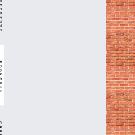
і
ам
 з
им
ам
ої
ні
их
не
му
му
Це
ть
мо
ть
ує
у
си
го