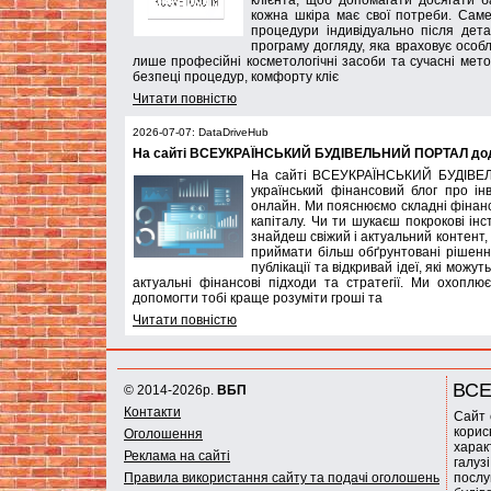
клієнта, щоб допомагати досягати 
кожна шкіра має свої потреби. Саме
процедури індивідуально після дета
програму догляду, яка враховує особл
лише професійні косметологічні засоби та сучасні мето
безпеці процедур, комфорту кліє
Читати повністю
2026-07-07: DataDriveHub
На сайті ВСЕУКРАЇНСЬКИЙ БУДІВЕЛЬНИЙ ПОРТАЛ дода
На сайті ВСЕУКРАЇНСЬКИЙ БУДІВЕЛ
український фінансовий блог про інв
онлайн. Ми пояснюємо складні фінанс
капіталу. Чи ти шукаєш покрокові інс
знайдеш свіжий і актуальний контент,
приймати більш обґрунтовані рішення
публікації та відкривай ідеї, які мож
актуальні фінансові підходи та стратегії. Ми охопл
допомогти тобі краще розуміти гроші та
Читати повністю
ВСЕ
© 2014-2026р.
ВБП
Контакти
Сайт 
корис
Оголошення
харак
Реклама на сайті
галуз
Правила використання сайту та подачі оголошень
послу