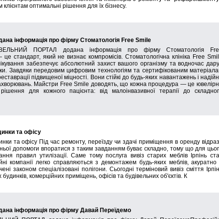
клієнтам оптимальні рішення для їх бізнесу.
а інформація про фірму Стоматологія Free Smile
ВЕЛЬНИЙ ПОРТАЛ додана інформація про фірму Стоматологія Fre
це стандарт, який не визнає компромісів. Стоматологічна клініка Free Smi
лікування забезпечує абсолютний захист вашого організму та водночас дар
шки. Завдяки передовим цифровим технологіям та сертифікованим матеріал
ставрації підвищеної міцності. Вони стійкі до будь-яких навантажень і надій
ахворювань. Майстри Free Smile доводять, що кожна процедура — це ювелір
рішення для кожного пацієнта: від малоінвазивної терапії до складно
динки та офісу
динки та офісу Під час ремонту, переїзду чи здачі приміщення в оренду відра
онньої допомоги впоратися з таким завданням буває складно, тому що для цьо
ання правил утилізації. Саме тому послуга вивіз старих меблів Ірпінь ст
і компанії легко справляються з демонтажем будь-яких меблів, акуратно 
ені законом спеціалізовані полігони. Сьогодні терміновий вивіз сміття Ірпі
 будинків, комерційних приміщень, офісів та будівельних об'єктів. К
на інформація про фірму Давай Переїдемо