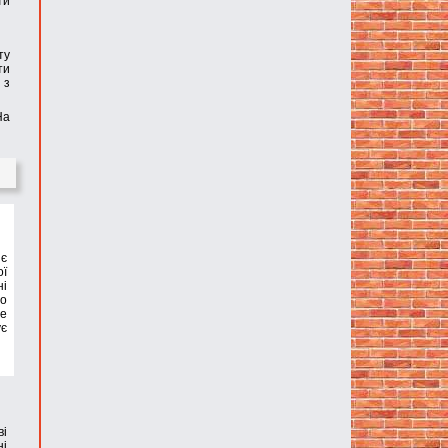
ти
ту
ти
 з
На
 є
ої
ні
но
не
ує
ві
ні