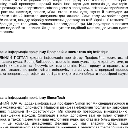
ЛЬНИЙ ПОРТАЛ додана інформація про фірму TT-PROТТ-Про — інтернет
нісу, який пропонує широкий вибір інвентарю для початківців, аматорів
но розширюємо асортимент, співпрацюємо з провідними світовими виробника
акетки, накладки, основи, м`ячі, столи, сітки, одяг, взуття й аксесуари д
обити якісний інвентар доступним для кожного. Саме тому ми забезпечує
би оплати, швидку обробку замовлень і доставку по всій Україні. У каталозі Т
брендів для тренувань, змагань і повсякденної гри. Ми регулярно оновлює
ших моделей та новинок. Якщо ви шукаєте надійний магазин, де можна купи
не вашим
 інформація про фірму Професійна косметика від bellatique
ЛЬНИЙ ПОРТАЛ додана інформація про фірму Професійна косметика ві
у ваших руках. Бренд Bellatique створює інтелектуальні доглядові системи, 
логічних активів та біосумісних компонентів. Наші продукти працюють 
 розпізнають потреби клітин епідермісу та запускають природні проце
сока концентрація ефективності для тих, хто звик обирати перевірені наук
на інформація про фірму SimonTech
НИЙ ПОРТАЛ додана інформація про фірму SimonTechМи спеціалізуємося 
я українських підприємств. Надаючи швидкі та ефективні послуги ми завоюва
ннях підтримки ІТ-інфраструктури. Ми сприяємо повторному використанню
 зменшенню відходів. Співпраця з нами допоможе вам не тільки отрима
ння, а також підкреслити ваш екологічний імідж, що стає все більш важливим
ch - це команда досвідчених фахівців, що має, власний склад, відд
обників програмного забезпечення та інженерів з ремонту та “рефарбішменту