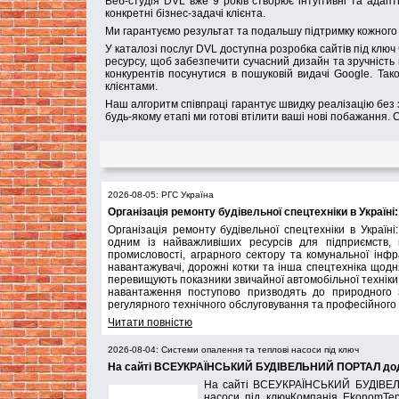
Веб-студія DVL вже 9 років створює інтуїтивні та ада
конкретні бізнес-задачі клієнта.
Ми гарантуємо результат та подальшу підтримку кожного 
У каталозі послуг DVL доступна розробка сайтів під ключ 
ресурсу, щоб забезпечити сучасний дизайн та зручність 
конкурентів посунутися в пошуковій видачі Google. Та
клієнтами.
Наш алгоритм співпраці гарантує швидку реалізацію без 
будь-якому етапі ми готові втілити ваші нові побажання
2026-08-05: РГС Україна
Організація ремонту будівельної спецтехніки в Україн
Організація ремонту будівельної спецтехніки в Україні
одним із найважливіших ресурсів для підприємств,
промисловості, аграрного сектору та комунальної інфра
навантажувачі, дорожні котки та інша спецтехніка щод
перевищують показники звичайної автомобільної техніки. 
навантаження поступово призводять до природного з
регулярного технічного обслуговування та професійного
Читати повністю
2026-08-04: Системи опалення та теплові насоси під ключ
На сайті ВСЕУКРАЇНСЬКИЙ БУДІВЕЛЬНИЙ ПОРТАЛ додан
На сайті ВСЕУКРАЇНСЬКИЙ БУДІВЕЛ
насоси під ключКомпанія EkonomTepl