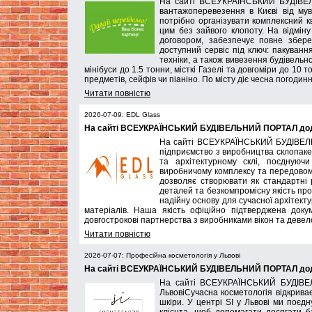
На сайті ВСЕУКРАЇНСЬКИЙ БУДІВЕЛ
вантажоперевезення в Києві від мув
потрібно організувати комплексний к
цим без зайвого клопоту. На відмін
договором, забезпечує повне збер
доступний сервіс під ключ: пакуванн
техніки, а також вивезення будівельн
мінібуси до 1.5 тонни, місткі Газелі та довгоміри до 10
предметів, сейфів чи піаніно. По місту діє чесна погодин
Читати повністю
2026-07-09: EDL Glass
На сайті ВСЕУКРАЇНСЬКИЙ БУДІВЕЛЬНИЙ ПОРТАЛ дода
На сайті ВСЕУКРАЇНСЬКИЙ БУДІВЕЛЬ
підприємство з виробництва склопакет
та архітектурному склі, поєднуючи
виробничому комплексу та передовому
дозволяє створювати як стандартні рі
деталей та безкомпромісну якість про
надійну основу для сучасної архітект
матеріалів. Наша якість офіційно підтверджена док
довгострокові партнерства з виробниками вікон та деве
Читати повністю
2026-07-07: Професійна косметологія у Львові
На сайті ВСЕУКРАЇНСЬКИЙ БУДІВЕЛЬНИЙ ПОРТАЛ додан
На сайті ВСЕУКРАЇНСЬКИЙ БУДІВЕЛ
ЛьвовіСучасна косметологія відкрива
шкіри. У центрі SI у Львові ми поєд