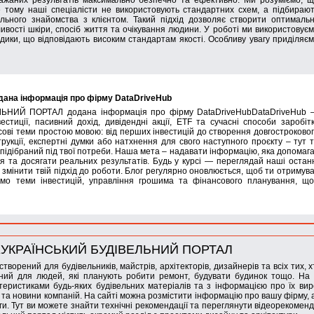
бажаних результатів максимально безпечно та ефективно. Ми розуміємо, 
 тому наші спеціалісти не використовують стандартних схем, а підбираю
льного знайомства з клієнтом. Такий підхід дозволяє створити оптималь
ивості шкіри, спосіб життя та очікування людини. У роботі ми використовує
дики, що відповідають високим стандартам якості. Особливу увагу приділяє
на інформація про фірму DataDriveHub
ЬНИЙ ПОРТАЛ додана інформація про фірму DataDriveHubDataDriveHub
естиції, пасивний дохід, дивідендні акції, ETF та сучасні способи заробіт
ові теми простою мовою: від перших інвестицій до створення довгостроково
трукції, експертні думки або натхнення для свого наступного проєкту – тут 
 підібраний під твої потреби. Наша мета – надавати інформацію, яка допомаг
 та досягати реальних результатів. Будь у курсі — переглядай наші остан
уть змінити твій підхід до роботи. Блог регулярно оновлюється, щоб ти отримув
юємо теми інвестицій, управління грошима та фінансового планування, щ
УКРАЇНСЬКИЙ БУДІВЕЛЬНИЙ ПОРТАЛ
створений для будівельників, майстрів, архітекторів, дизайнерів та всіх тих, 
ний для людей, які планують робити ремонт, будувати будинок тощо. На 
теристиками будь-яких будівельних матеріалів та з інформацією про їх вир
і та новини компаній. На сайті можна розмістити інформацію про вашу фірму,
ги. Тут ви можете знайти технічні рекомендації та переглянути відеорекоменд