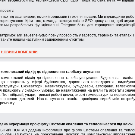
птивні вебресурси під керівництвом CEO Юрія. Наша головна мета — виріши
проєкту.
чітко під ваші вимоги, якісний редизайн і технічні правки. Ми відлагодимо робо
користування. Крім того, команда виконує якісне SEO-просування, щоб змуси
кож ми розробляємо функціональні Telegram-боти для спрощення комунікації
затримок. Ми забезпечуємо повну прозорість у вартості, термінах та етапах. 
. Станьте нашим наступним задоволеним клієнтом!
НОВИНИ КОМПАНІЙ
і: комплексний підхід до відновлення та обслуговування
: комплексний підхід до відновлення та обслуговування Будівельна техніка
 що працюють у сфері будівництва, дорожнього господарства, видобувн
структури. Екскаватори, навантажувачі, бульдозери, автокрани, телескопіч
ня працюють у складних умовах, де навантаження на вузли та агрегати знач
Пил, вібрації, удари, тривалі робочі цикли, високі температури та нерівномір
ношення деталей. Навіть сучасна техніка провідних виробників потреб
 ремонту.
а інформація про фірму Системи опалення та теплові насоси під ключ
ЬНИЙ ПОРТАЛ додана інформація про фірму Системи опалення та тепло
o спеціалізується на проєктуванні, монтажі та комплексному впроваджен