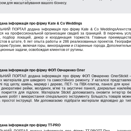
ром для масштабування вашого бізнесу.
на інформація про фірму Kate & Co Weddings
ЬНИЙ ПОРТАЛ додана інформація про фірму Kate & Co WeddingsАгентст
ся на профессиональной организации свадеб за границей. В перечень усл
, подбор локаций, декор и координация торжеств. Главные преимущест
тов в штате, 6 лет опыта работы и 286 реализованных проектов. Географ
орию Грузии, включая горы, виноградники и старинные города. Дополнитель
ационные задачи, освобождая клиентов от рутины.
на інформація про фірму ФОП Овчаренко Олег
ЬНИЙ ПОРТАЛ додана інформація про фірму ФОП Овчаренко ОлегStickit
их матеріалів для швидкого та самостійного ремонту. У каталозі представле
і під цеглу, камінь, мармур і дерево, ПЕТ- та ПВХ-плитка, панелі для кухні
декоративні рейки, молдинги, м’які та акустичні панелі, дзеркальні наклейк
а покриття для підлоги. Матеріали Stickit допомагають оновити інтер’єр б
ьних робіт і використання спеціального інструменту. Більшість товарів мож
простої інструкції. Ми допомагаємо підібрати матеріали відповідно до ти
на інформація про фірму TT-PRO