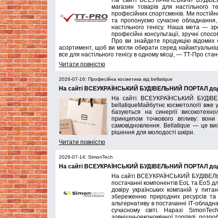
На сайті ВСЕУКРАЇНСЬКИЙ БУДІВЕ
магазин товарів для настільного те
професійних спортсменів. Ми постій
та пропонуємо сучасне обладнання, р
настільного тенісу. Наша мета — зр
професійні консультації, зручні спосо
Про ви знайдете продукцію відомих 
асортимент, щоб ви могли обирати серед найактуальні
все для настільного тенісу в одному місці, — ТТ-Про ста
Читати повністю
2026-07-16: Професійна косметика від bellatique
На сайті ВСЕУКРАЇНСЬКИЙ БУДІВЕЛЬНИЙ ПОРТАЛ додана
На сайті ВСЕУКРАЇНСЬКИЙ БУДІВЕ
bellatiqueМайбутнє косметології вже 
базуються на синергії високотехно
принципом точкового впливу: вони
самовідновлення. Bellatique — це ви
рішення для молодості шкіри.
Читати повністю
2026-07-14: SimonTech
На сайті ВСЕУКРАЇНСЬКИЙ БУДІВЕЛЬНИЙ ПОРТАЛ дода
На сайті ВСЕУКРАЇНСЬКИЙ БУДІВЕЛЬ
постачанні компонентів EoL та EoS дл
довіру українських компаній у пита
збереженню природних ресурсів та
альтернативу в постачанні ІТ-обладна
сучасному світі. Наразі SimonTe
зовнішньоекономічної торгівлі, розр