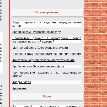
мо
ші
та
Технічні рішення
ня
ми
ий
Види, переваги та недоліки твердопаливних
котлів.
Зроби це сам - Реставрація фасаду
Правильный ремонт в новостройке: выбор
напольных покрытий и дверей
ія
Монтаж сайдингу (Скорочена інструкція)
та
ої
Изоляция труб пенопластом (пенополистиролом)
ів
не
Критерії вибору опалювального устаткування
що
Зроби це сам - Весняна метаморфоза
Как правильно ухаживать за пластиковыми
окнами
Кладка блоків
к
Кріплення
си
 а
 у
Відео
ію
ід
 і
Як тепло-і звукоізолювати міжкімнатні