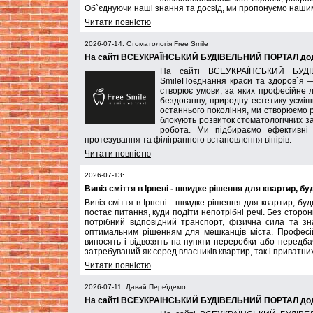
Об`єднуючи наші знання та досвід, ми пропонуємо нашим 
Читати повністю
2026-07-14: Стоматологія Free Smile
На сайті ВСЕУКРАЇНСЬКИЙ БУДІВЕЛЬНИЙ ПОРТАЛ додан
На сайті ВСЕУКРАЇНСЬКИЙ БУДІ
SmileПоєднання краси та здоров`я — 
створює умови, за яких професійне 
бездоганну, природну естетику усмі
останнього покоління, ми створюємо ре
блокують розвиток стоматологічних з
робота. Ми підбираємо ефективні 
протезування та філігранного встановлення вінірів.
Читати повністю
2026-07-13:
Вивіз сміття в Ірпені - швидке рішення для квартир, бу
Вивіз сміття в Ірпені - швидке рішення для квартир, бу
постає питання, куди подіти непотрібні речі. Без стор
потрібний відповідний транспорт, фізична сила та зн
оптимальним рішенням для мешканців міста. Професійн
виносять і відвозять на пункти переробки або передбач
затребуваний як серед власників квартир, так і приватних
Читати повністю
2026-07-11: Давай Переїдемо
На сайті ВСЕУКРАЇНСЬКИЙ БУДІВЕЛЬНИЙ ПОРТАЛ дода