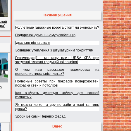
Технічні рішення
ьний
ра"
Роллетные гаражные ворота стоит ли экономить?
Подарунок домашньому улюбленцю
Ідеально рівна стеля
Зовнішнє утеплення з штукатурним покриттям
Рекомендації з монтажу плит URSA XPS при
зведенні пласкої традиційної покрівлі
О чем нам расскажет маркировка на
пенополистирольніх плитах?
Полезные советы при покраске поверхностей:
покраска стен и потолков
о
Как выбрать душевую кабину для ванной
комнаты?
Як можна легко та зручно забити малі та тонкі
цвяхи?
Зроби це сам - Перевір фасад
Відео