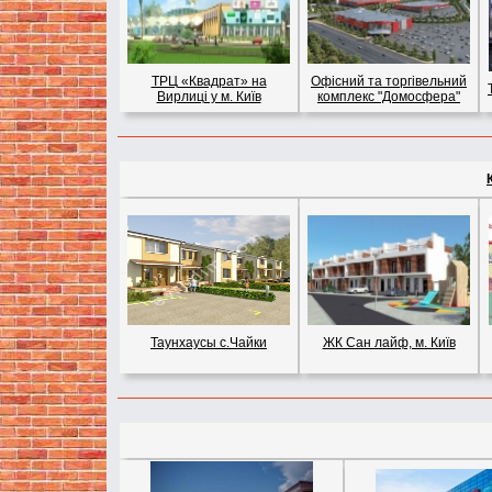
ТРЦ «Квадрат» на
Офісний та торгівельний
Вирлиці у м. Київ
комплекс "Домосфера"
Таунхаусы с.Чайки
ЖК Сан лайф, м. Київ