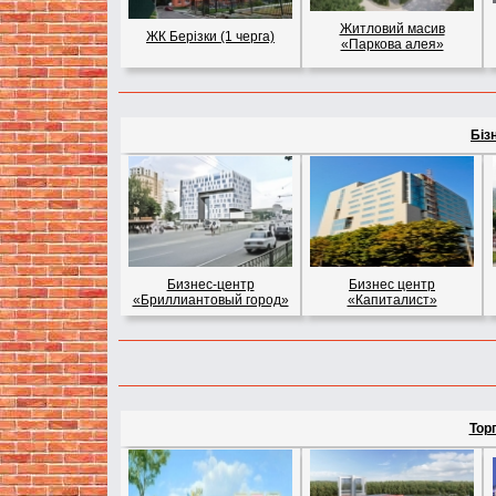
Житловий масив
ЖК Берізки (1 черга)
«Паркова алея»
Бізн
Бизнес-центр
Бизнес центр
«Бриллиантовый город»
«Капиталист»
Торг