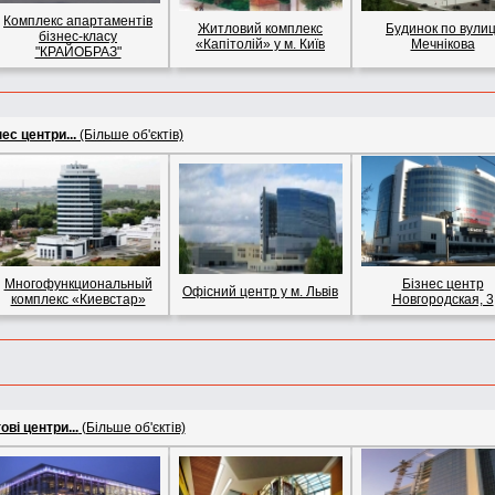
Комплекс апартаментів
Житловий комплекс
Будинок по вулиц
бізнес-класу
«Капітолій» у м. Київ
Мечнікова
"КРАЙОБРАЗ"
ес центри...
(Більше об'єктів)
Многофункциональный
Бізнес центр
Офісний центр у м. Львів
комплекс «Киевстар»
Новгородская, 3
ові центри...
(Більше об'єктів)