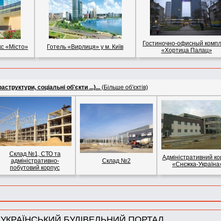
Гостиночно-офисный компл
с «Мiсто»
Готель «Вирлиця» у м. Київ
«Хортица Палац»
структури, соціальні об'єкти ...)...
(Більше об'єктів)
Склад №1, СТО та
Адміністративний ко
адміністративно-
Склад №2
«Снєжка-Україна
побутовий корпус
УКРАЇНСЬКИЙ БУДІВЕЛЬНИЙ ПОРТАЛ