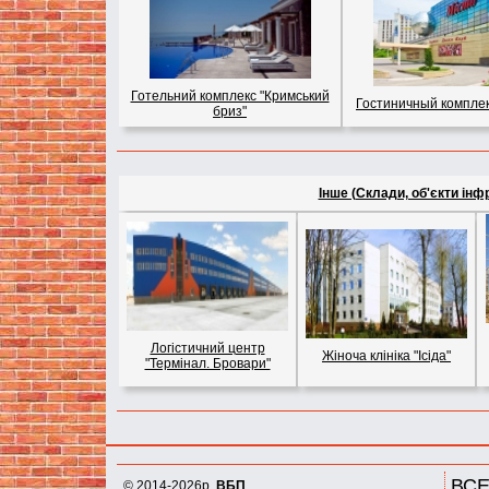
Готельний комплекс "Кримський
Гостиничный комплек
бриз"
Інше (Склади, об'єкти інфра
Логістичний центр
Жіноча клініка "Ісіда"
"Термінал. Бровари"
ВСЕ
© 2014-2026р.
ВБП