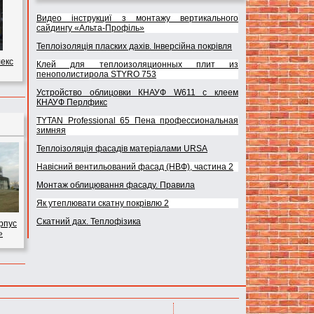
Видео інструкциї з монтажу вертикального
сайдингу «Альта-Профіль»
Теплоізоляція пласких дахів. Інверсійна покрівля
екс
Клей для теплоизоляционных плит из
пенополистирола STYRO 753
Устройство облицовки КНАУФ W611 с клеем
КНАУФ Перлфикс
TYTAN Professional 65 Пена профессиональная
зимняя
Теплоізоляція фасадів матеріалами URSA
Навісний вентильований фасад (НВФ), частина 2
Монтаж облицювання фасаду. Правила
Як утеплювати скатну покрівлю 2
Скатний дах. Теплофізика
рпус
»