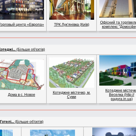
Офісний та торгівел
Торговый центр «Европа»
ТРК Лук’янівка (Київ)
комплекс "Домосфе
Котеджі...
(Більше об'єктів)
Котеджне містечк
Котеджне містечко, м.
Дома в с. Новое
Веселка (http://
Суми
радуга.in.ua)
Готелі...
(Більше об'єктів)