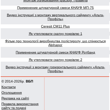
Монтаж облицювання фасаду. Правила
Применение штукатурной смеси КНАУФ МП-75
Видео інструкциї з монтажу вертикального сайдингу «Альта-
Профіль»
Ceresit CM11 Plus
Як утеплювати скатну покрівлю 1
Фільм про технології виробництва полістиролу, що спінюється
Alphapor
Применение штукатурной смеси КНАУФ Ротбанд
Як утеплювати скатну покрівлю 2
Видео інструкції з монтажу горизонтального сайдингу «Альта-
Профіль»
© 2014-2026р.
ВБП
Контакти
Оголошення
Реклама на сайті
Правила використання
сайту та подачі