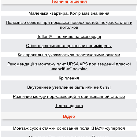
Технічні рішення
Маленька квартира. Колір має значення
Полезные советы при покраске поверхностей: покраска стен и
потолков
Teflon® – не лише на сковорідці
Стіни підвальних та цокольних приміщень.
Как правильно ухаживать за пластиковыми окнами
Рекомендації з монтажу плит URSA XPS при зведенні пласкої
інверсійної покрівлі
Кріплення
Внутреннее утепление:быть или не быть!
Различие между нержавеющей и оцинкованной сталью
Тепла підлога
Відео
Монтаж сухой стяжки основания пола КНАУФ-суперпол