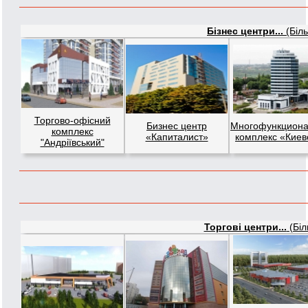
Бізнес центри...
(Біль
Торгово-офісний
Бизнес центр
Многофункцион
комплекс
«Капиталист»
комплекс «Киев
"Андріївський"
Торгові центри...
(Біл