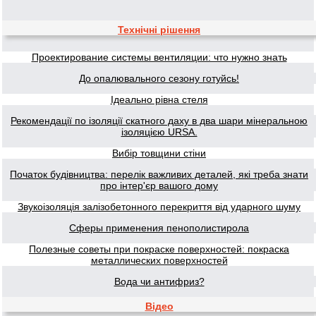
Технічні рішення
Проектирование системы вентиляции: что нужно знать
До опалювального сезону готуйсь!
Ідеально рівна стеля
Рекомендації по ізоляції скатного даху в два шари мінеральною
ізоляцією URSA.
Вибір товщини стіни
Початок будівництва: перелік важливих деталей, які треба знати
про інтер'єр вашого дому
Звукоізоляція залізобетонного перекриття від ударного шуму
Сферы применения пенополистирола
Полезные советы при покраске поверхностей: покраска
металлических поверхностей
Вода чи антифриз?
Відео