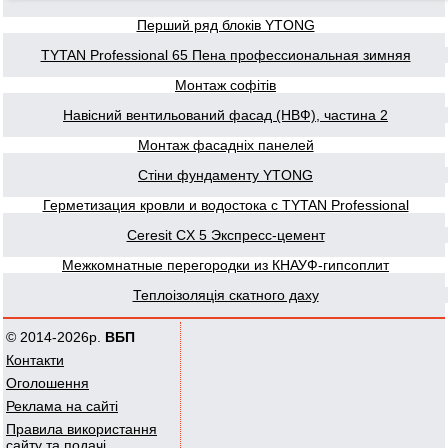
Перший ряд блоків YTONG
TYTAN Professional 65 Пена профессиональная зимняя
Монтаж софітів
Навісний вентильований фасад (НВФ), частина 2
Монтаж фасадніх панелей
Стіни фундаменту YTONG
Герметизация кровли и водостока с TYTAN Professional
Ceresit CX 5 Экспресс-цемент
Межкомнатные перегородки из КНАУФ-гипсоплит
Теплоізоляція скатного даху
© 2014-2026р.
ВБП
Контакти
Оголошення
Реклама на сайті
Правила використання
сайту та подачі