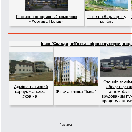
Гостиночно-офисный комплекс
Готель «Вирлиця» у
«Хортица Палац»
м. Київ
Інше (Склади, об'єкти інфраструктури, соціал
Станція техніч
Адміністративний
обслуговува
корпус «Снєжка-
Жіноча клініка "Ісіда"
автомобілів
Україна»
вбудованим пу
продажу автомо
Реклама: