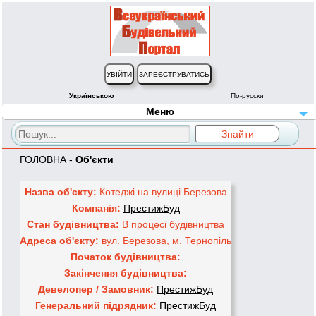
Українською
По-русски
Меню
ГОЛОВНА
-
Об'єкти
Назва об'єкту:
Котеджі на вулиці Березова
Компанія:
ПрестижБуд
Стан будівництва:
В процесі будівництва
Адреса об'єкту:
вул. Березова, м. Тернопіль
Початок будівництва:
Закінчення будівництва:
Девелопер / Замовник:
ПрестижБуд
Генеральний підрядник:
ПрестижБуд