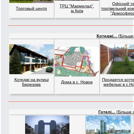
Офісний т
ТРЦ "Мармелад",
Торговый центр
торгівельний ко
м.Київ
"Домосфер
Котеджі...
(Більше 
Котеджі на вулиці
Продается котт
Дома в с. Новое
Березова
мебелью в с.Н
Готелі...
(Більше о