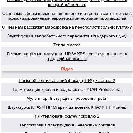
інверсійної покрівлі
Основные сферы применения пенополистирола в соответствии с
гармонизированными европейскими нормами производства
О чем нам расскажет маркировка на пенополистирольніх плитах?
Звукоізоляція залізобетонного перекриття від ударного шуму
Тепла підлога
Рекомендації з монтажу плит URSA XPS при зведенні пласкої
традиційної покрівлі
Відео
Навісний вентильований фасад (НВФ), частина 2
Герметизация кровли и водостока с TYTAN Professional
Мультипор. Інструкція з проведення робіт
Штукатурка КНАУФ НР Старт и шпаклевка КНАУФ НР Финиш
Як утеплювати скатну покрівлю 2
Теплоізоляція пласких дахів. Інверсійна покрівля