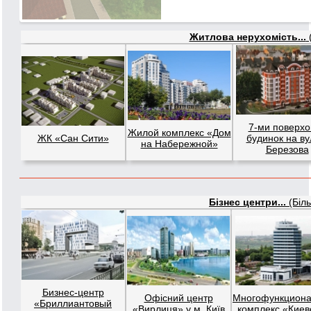
Житлова нерухомість...
(
7-ми поверхо
Жилой комплекс «Дом
ЖК «Сан Сити»
будинок на ву
на Набережной»
Березова
Бізнес центри...
(Біль
Бизнес-центр
Офісний центр
Многофункцион
«Бриллиантовый
«Вирлиця» у м. Київ
комплекс «Киев