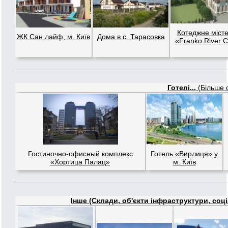
Котеджне міст
ЖК Сан лайф, м. Київ
Дома в с. Тарасовка
«Franko River C
Готелі...
(Більше о
Гостиночно-офисный комплекс
Готель «Вирлиця» у
«Хортица Палац»
м. Київ
Інше (Склади, об'єкти інфраструктури, соціал