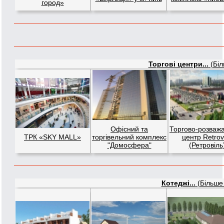
город»
Торгові центри...
(Біл
Офісний та
Торгово-розваж
ТРК «SKY MALL»
торгівельний комплекс
центр Retrovi
"Домосфера"
(Ретровіль
Котеджі...
(Більше 