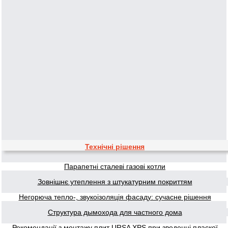
Технічні рішення
Парапетні сталеві газові котли
Зовнішнє утеплення з штукатурним покриттям
Негорюча тепло-, звукоізоляція фасаду: сучасне рішення
Структура дымохода для частного дома
Рекомендації з монтажу плит URSA XPS при зведенні пласкої