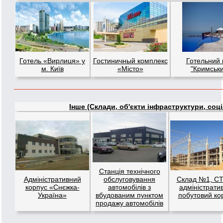
Готель «Вирлиця» у
Гостиничный комплекс
Готельний 
м. Київ
«Мiсто»
"Кримськи
Інше (Склади, об'єкти інфраструктури, соціал
Станція технічного
Адміністративний
обслуговування
Склад №1, СТ
корпус «Снєжка-
автомобілів з
адміністрати
Україна»
вбудованим пунктом
побутовий ко
продажу автомобілів