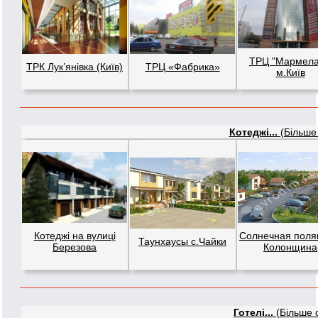
ТРЦ "Мармела
ТРК Лук’янівка (Київ)
ТРЦ «Фабрика»
м.Київ
Котеджі...
(Більше 
Котеджі на вулиці
Солнечная полян
Таунхаусы с.Чайки
Березова
Колонщина
Готелі...
(Більше о