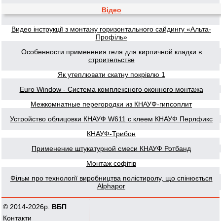
Відео
Видео інструкції з монтажу горизонтального сайдингу «Альта-
Профіль»
Особенности применения геля для кирпичной кладки в
строительстве
Як утеплювати скатну покрівлю 1
Euro Window - Система комплексного оконного монтажа
Межкомнатные перегородки из КНАУФ-гипсоплит
Устройство облицовки КНАУФ W611 с клеем КНАУФ Перлфикс
КНАУФ-Трибон
Применение штукатурной смеси КНАУФ Ротбанд
Монтаж софітів
Фільм про технології виробництва полістиролу, що спінюється
Alphapor
© 2014-2026р.
ВБП
Контакти