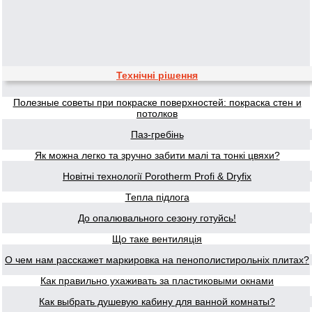
Технічні рішення
Полезные советы при покраске поверхностей: покраска стен и
потолков
Паз-гребінь
Як можна легко та зручно забити малі та тонкі цвяхи?
Новітні технології Porotherm Profi & Dryfix
Тепла підлога
До опалювального сезону готуйсь!
Що таке вентиляція
О чем нам расскажет маркировка на пенополистирольніх плитах?
Как правильно ухаживать за пластиковыми окнами
Как выбрать душевую кабину для ванной комнаты?