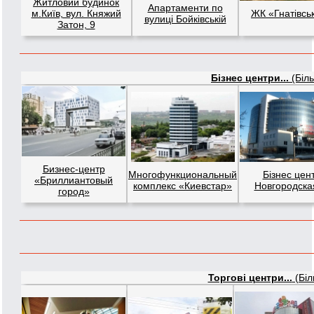
Житловий будинок
Апартаменти по
м.Київ, вул. Княжий
ЖК «Гнатівсь
вулиці Бойківській
Затон, 9
Бізнес центри...
(Біль
Бизнес-центр
Многофункциональный
Бізнес цен
«Бриллиантовый
комплекс «Киевстар»
Новгородска
город»
Торгові центри...
(Біл